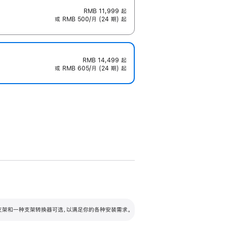
RMB 11,999
起
或 RMB 500/月 (24 期) 起
RMB 14,499
起
或 RMB 605/月 (24 期) 起
配可调倾斜度及高度的支架，额外增加 105
VESA 支架转换器
 有两种支架和一种支架转换器可选，以满足你的各种安装需求。
毫米的高度调节范围。
容的支架 (未随附)