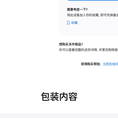
纳
米
需要考虑一下？
纹
将此设备加入你的收藏，即可先保留
理
玻
收藏
璃
面
板
想购买多件商品？
-
你可以查看完整的送货详情，并更改购物袋
可
调
倾
获得购买帮助，
立即在线
斜
度
的
支
架
包装内容
的
分
期
付
款