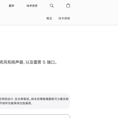
配件
技术支持
概览
技术规格
级麦克风和扬声器，以及雷雳 5 端口。
过特别设计，反光率极低。纳米纹理玻璃面板可分散反射
作场所也能保持出色画质。