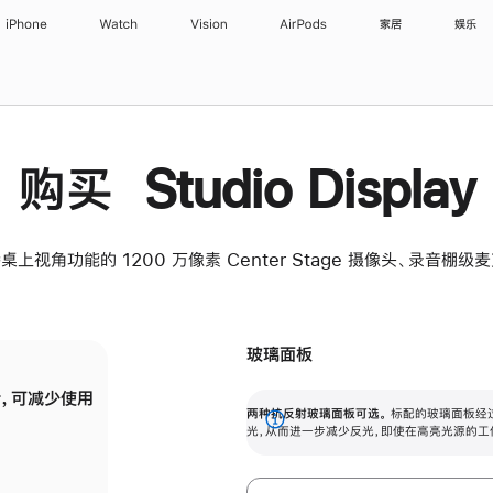
iPhone
Watch
Vision
AirPods
家居
娱乐
购买 Studio Display
桌上视角功能的 1200 万像素 Center Stage 摄像头、录音棚
玻璃面板
，可减少使用
纳米纹理玻璃面板可进一步减少反光，即使在
两种抗反射玻璃面板可选。
标配的玻璃面板经
。
有高亮光源的场所使用，也能保持出色画质。
展
光，从而进一步减少反光，即使在高亮光源的工
开