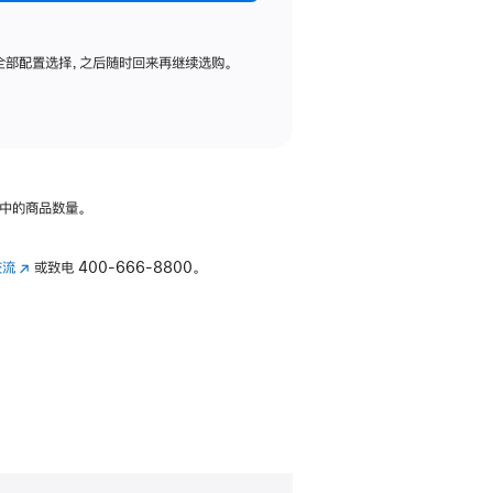
全部配置选择，之后随时回来再继续选购。
中的商品数量。
交流
(在
或致电
400-666-8800。
新
窗
口
中
打
开)