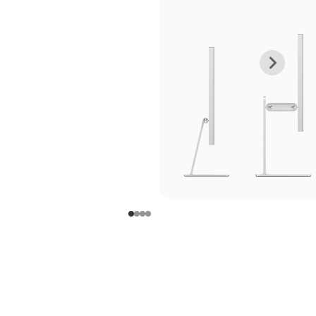
上
下
一
一
张
张
图
图
库
库
图
图
片
片
-
-
支
支
架
架