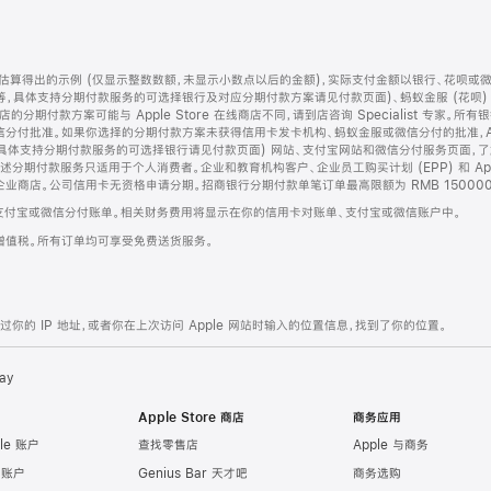
算得出的示例 (仅显示整数数额，未显示小数点以后的金额)，实际支付金额以银行、花呗或
等，具体支持分期付款服务的可选择银行及对应分期付款方案请见付款页面)、蚂蚁金服 (花呗
售店的分期付款方案可能与 Apple Store 在线商店不同，请到店咨询 Specialist 专
分付批准。如果你选择的分期付款方案未获得信用卡发卡机构、蚂蚁金服或微信分付的批准，Ap
具体支持分期付款服务的可选择银行请见付款页面) 网站、支付宝网站和微信分付服务页面，
期付款服务只适用于个人消费者。企业和教育机构客户、企业员工购买计划 (EPP) 和 Appl
企业商店。公司信用卡无资格申请分期。招商银行分期付款单笔订单最高限额为 RMB 150000
支付宝或微信分付账单。相关财务费用将显示在你的信用卡对账单、支付宝或微信账户中。
增值税。所有订单均可享受免费送货服务。
的 IP 地址，或者你在上次访问 Apple 网站时输入的位置信息，找到了你的位置。
ay
Apple Store 商店
商务应用
le 账户
查找零售店
Apple 与商务
e 账户
Genius Bar 天才吧
商务选购