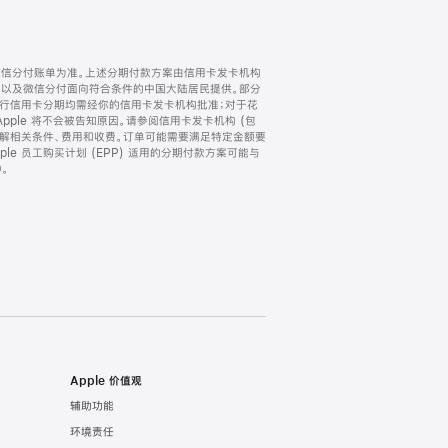
微信分付账单为准。上述分期付款方案由信用卡发卡机构
) 以及微信分付面向符合条件的中国大陆居民提供。部分
家。所有银行信用卡分期均需经你的信用卡发卡机构批准；对于花
ple 将不会被告知原因。请参阅信用卡发卡机构 (包
了解相关条件、费用和收费。订单可能需要满足特定金额要
e 员工购买计划 (EPP) 适用的分期付款方案可能与
。
Apple 价值观
辅助功能
环境责任