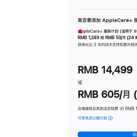
是否要添加 AppleCare+
AppleCare+ 服务计划 (适用于 Stu
RMB 1,249
或
RMB 53/月 (24 
获得长达 3 年的技术支持和意外损
RMB 14,499
或
RMB 605/月 (
含增值税及其他法定税费
：约 RMB 1
可享免息分期付款
(Studio
Display
-
添