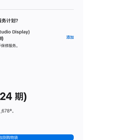
 服务计划？
dio Display)
AppleCare+
添加
期)
服
坏保修服务。
务
计
划
(适
用
于
24 期)
Studio
Display)
,678
脚
‡。
注
加到购物袋