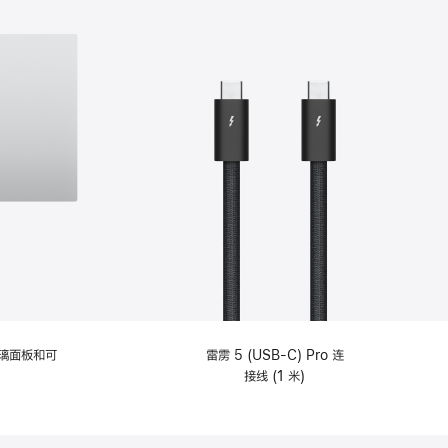
选
项)
理玻璃面板和可
雷雳 5 (USB-C) Pro 连
接线 (1 米)