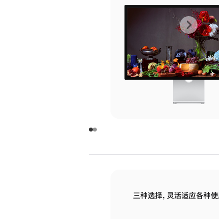
上
下
一
一
张
张
图
图
库
库
图
图
片
片
-
-
玻
玻
璃
璃
三种选择，灵活适应各种使
面
面
板
板