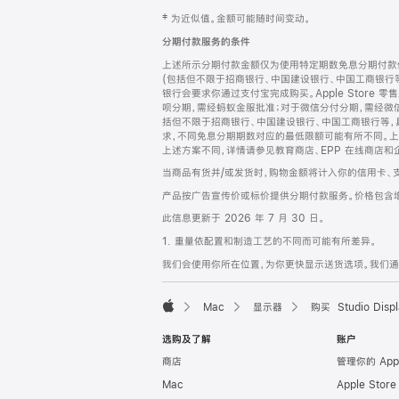
网
脚
‡ 为近似值。金额可能随时间变动。
注
页
分期付款服务的条件
页
上述所示分期付款金额仅为使用特定期数免息分期付款估
脚
(包括但不限于招商银行、中国建设银行、中国工商银行
银行会要求你通过支付宝完成购买。Apple Store 零
呗分期，需经蚂蚁金服批准；对于微信分付分期，需经微信
括但不限于招商银行、中国建设银行、中国工商银行等，
求，不同免息分期期数对应的最低限额可能有所不同。上述分
上述方案不同，详情请参见教育商店、EPP 在线商店和
当商品有货并/或发货时，购物金额将计入你的信用卡、
产品按广告宣传价或标价提供分期付款服务。价格包含
此信息更新于 2026 年 7 月 30 日。
1. 重量依配置和制造工艺的不同而可能有所差异。
我们会使用你所在位置，为你更快显示送货选项。我们通过你
Mac
显示器
购买 Studio Displ
Apple
选购及了解
账户
商店
管理你的 App
Mac
Apple Stor