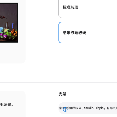
标准玻璃
纳米纹理玻璃
支架
用场景。
标配可调倾斜度的支架，提供 30 度的倾斜度
选
选择你合用的支架。
Studio Display
调节范围。
展