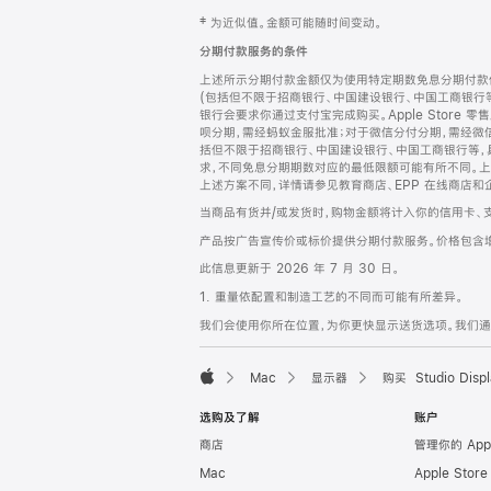
网
脚
‡ 为近似值。金额可能随时间变动。
注
页
分期付款服务的条件
页
上述所示分期付款金额仅为使用特定期数免息分期付款估
脚
(包括但不限于招商银行、中国建设银行、中国工商银行
银行会要求你通过支付宝完成购买。Apple Store 零
呗分期，需经蚂蚁金服批准；对于微信分付分期，需经微信
括但不限于招商银行、中国建设银行、中国工商银行等，
求，不同免息分期期数对应的最低限额可能有所不同。上述分
上述方案不同，详情请参见教育商店、EPP 在线商店和
当商品有货并/或发货时，购物金额将计入你的信用卡、
产品按广告宣传价或标价提供分期付款服务。价格包含
此信息更新于 2026 年 7 月 30 日。
1. 重量依配置和制造工艺的不同而可能有所差异。
我们会使用你所在位置，为你更快显示送货选项。我们通过你
Mac
显示器
购买 Studio Displ
Apple
选购及了解
账户
商店
管理你的 App
Mac
Apple Stor