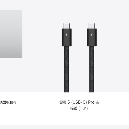
选
项)
理玻璃面板和可
雷雳 5 (USB-C) Pro 连
接线 (1 米)