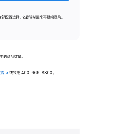
全部配置选择，之后随时回来再继续选购。
中的商品数量。
交流
(在
或致电
400-666-8800。
新
窗
口
中
打
开)