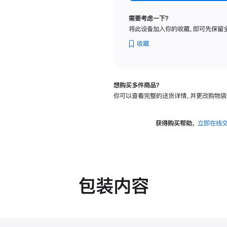
纳
米
需要考虑一下？
纹
将此设备加入你的收藏，即可先保留
理
玻
收藏
璃
面
板
想购买多件商品？
-
你可以查看完整的送货详情，并更改购物袋
可
调
倾
获得购买帮助，
立即在线
斜
度
的
支
架
包装内容
的
分
期
付
款