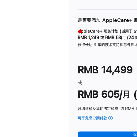
是否要添加 AppleCare+
AppleCare+ 服务计划 (适用于 Stu
RMB 1,249
或
RMB 53/月 (24 
获得长达 3 年的技术支持和意外损
RMB 14,499
或
RMB 605/月 (
含增值税及其他法定税费
：约 RMB 1
可享免息分期付款
(Studio
Display
-
添