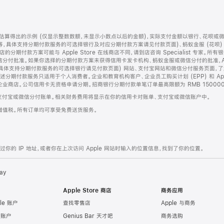
算得出的示例 (仅显示整数数额，未显示小数点以后的金额)，实际支付金额以银行、花呗或
等，具体支持分期付款服务的可选择银行及对应分期付款方案请见付款页面)、蚂蚁金服 (花呗
售店的分期付款方案可能与 Apple Store 在线商店不同，请到店咨询 Specialist 专
分付批准。如果你选择的分期付款方案未获得信用卡发卡机构、蚂蚁金服或微信分付的批准，Ap
具体支持分期付款服务的可选择银行请见付款页面) 网站、支付宝网站和微信分付服务页面，
期付款服务只适用于个人消费者。企业和教育机构客户、企业员工购买计划 (EPP) 和 Appl
企业商店。公司信用卡无资格申请分期。招商银行分期付款单笔订单最高限额为 RMB 150000
支付宝或微信分付账单。相关财务费用将显示在你的信用卡对账单、支付宝或微信账户中。
增值税。所有订单均可享受免费送货服务。
的 IP 地址，或者你在上次访问 Apple 网站时输入的位置信息，找到了你的位置。
ay
Apple Store 商店
商务应用
le 账户
查找零售店
Apple 与商务
e 账户
Genius Bar 天才吧
商务选购