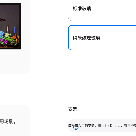
标准玻璃
纳米纹理玻璃
支架
用场景。
标配可调倾斜度的支架，提供 30 度的倾斜度
选
选择你合用的支架。
Studio Display
调节范围。
展