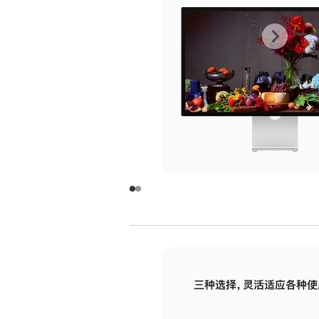
上
下
一
一
张
张
图
图
库
库
图
图
片
片
-
-
玻
玻
璃
璃
三种选择，灵活适应各种使
面
面
板
板