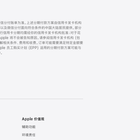
微信分付账单为准。上述分期付款方案由信用卡发卡机构
) 以及微信分付面向符合条件的中国大陆居民提供。部分
家。所有银行信用卡分期均需经你的信用卡发卡机构批准；对于花
ple 将不会被告知原因。请参阅信用卡发卡机构 (包
了解相关条件、费用和收费。订单可能需要满足特定金额要
e 员工购买计划 (EPP) 适用的分期付款方案可能与
。
Apple 价值观
辅助功能
环境责任