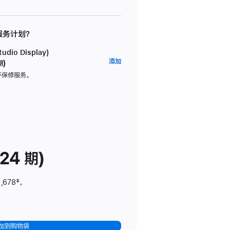
 服务计划？
dio Display)
AppleCare+
添加
期)
服
坏保修服务。
务
计
划
(适
用
于
24 期)
Studio
Display)
,678
脚
‡。
注
加到购物袋