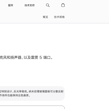
配件
技术支持
概览
技术规格
级麦克风和扬声器，以及雷雳 5 端口。
过特别设计，反光率极低。纳米纹理玻璃面板可分散反射
作场所也能保持出色画质。