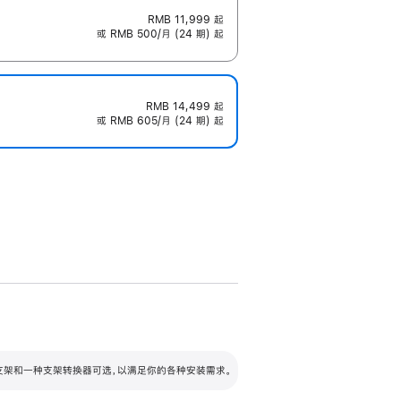
RMB 11,999
起
或 RMB 500/月 (24 期) 起
RMB 14,499
起
或 RMB 605/月 (24 期) 起
配可调倾斜度及高度的支架，额外增加 105
VESA 支架转换器
 有两种支架和一种支架转换器可选，以满足你的各种安装需求。
毫米的高度调节范围。
容的支架 (未随附)