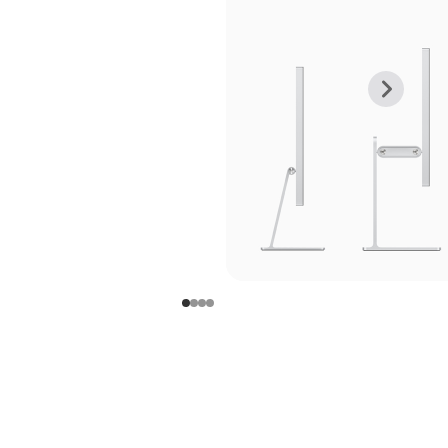
上
下
一
一
张
张
图
图
库
库
图
图
片
片
-
-
支
支
架
架