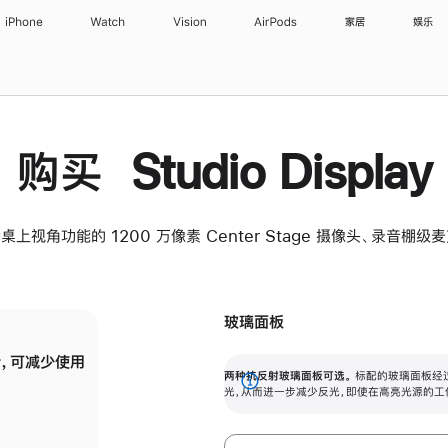
iPhone
Watch
Vision
AirPods
家居
娱乐
购买 Studio Display
桌上视角功能的 1200 万像素 Center Stage 摄像头、录音棚
玻璃面板
，可减少使用
纳米纹理玻璃面板可进一步减少反光，即使在
两种抗反射玻璃面板可选。
标配的玻璃面板经
。
有高亮光源的场所使用，也能保持出色画质。
展
光，从而进一步减少反光，即使在高亮光源的工
开