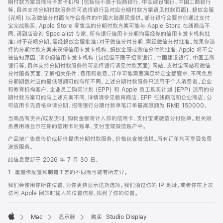
期付款方案由信用卡发卡机构 (包括但不限于招商银行、中国建设银行、中国工商银行
等，具体支持分期付款服务的可选择银行及对应分期付款方案请见付款页面)、蚂蚁金服
(花呗) 以及微信分付面向符合条件的中国大陆居民提供。部分银行会要求你通过支付
宝完成购买。Apple Store 零售店的分期付款方案可能与 Apple Store 在线商店不
同，请到店咨询 Specialist 专家。所有银行信用卡分期均需经你的信用卡发卡机构批
准；对于花呗分期，需经蚂蚁金服批准；对于微信分付分期，需经微信分付批准。如果你选
择的分期付款方案未获得信用卡发卡机构、蚂蚁金服或微信分付的批准，Apple 将不会
被告知原因。请参阅信用卡发卡机构 (包括但不限于招商银行、中国建设银行、中国工商
银行等，具体支持分期付款服务的可选择银行请见付款页面) 网站、支付宝网站和微信
分付服务页面，了解相关条件、费用和收费。订单可能需要满足特定金额要求，不同免息
分期期数对应的最低限额可能有所不同。上述分期付款服务只适用于个人消费者。企业
和教育机构客户、企业员工购买计划 (EPP) 和 Apple 员工购买计划 (EPP) 适用的分
期付款方案可能与上述方案不同，详情请参见教育商店、EPP 在线商店和企业商店。公
司信用卡无资格申请分期。招商银行分期付款单笔订单最高限额为 RMB 150000。
当商品有货并/或发货时，购物金额将计入你的信用卡、支付宝或微信分付账单。相关财
务费用将显示在你的信用卡对账单、支付宝或微信账户中。
产品按广告宣传价或标价提供分期付款服务。价格包含增值税。所有订单均可享受免费
送货服务。
此信息更新于 2026 年 7 月 30 日。
1. 重量依配置和制造工艺的不同而可能有所差异。
我们会使用你所在位置，为你更快显示送货选项。我们通过你的 IP 地址，或者你在上次
访问 Apple 网站时输入的位置信息，找到了你的位置。
Mac
显示器
购买 Studio Display