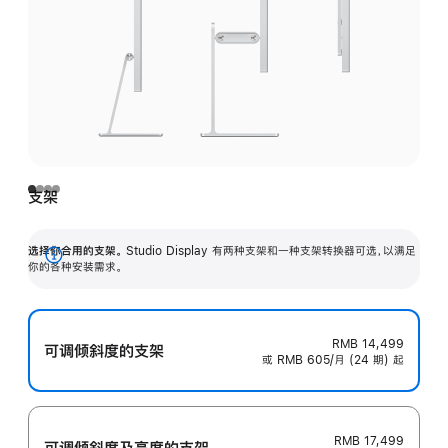
支架
选择你合用的支架。
Studio Display 有两种支架和一种支架转换器可选，以满足
展
你的各种安装需求。
开
RMB 14,499
可调倾斜度的支架
或 RMB 605/月 (24 期) 起
RMB 17,499
可调倾斜度及高‍度的支‍架