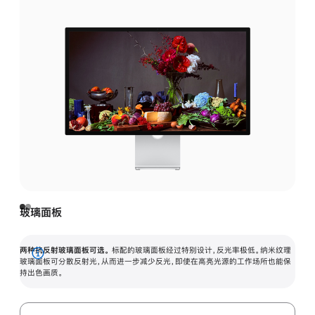
玻璃面板
两种抗反射玻璃面板可选。
标配的玻璃面板经过特别设计，反光率极低。纳米纹理
展
玻璃面板可分散反射光，从而进一步减少反光，即使在高亮光源的工作场所也能保
持出色画质。
开