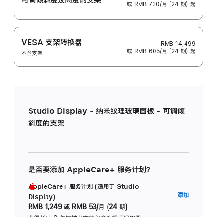
或 RMB 730/月 (24 期) 起
VESA 支架转换器
RMB 14,499
或 RMB 605/月 (24 期) 起
不含支架
Studio Display - 纳米纹理玻璃面板 - 可调倾
斜度的支架
是否要添加 AppleCare+ 服务计划？
AppleCare+ 服务计划 (适用于 Studio
AppleC
添加
Display)
服
RMB 1,249
或
RMB 53/月 (24 期)