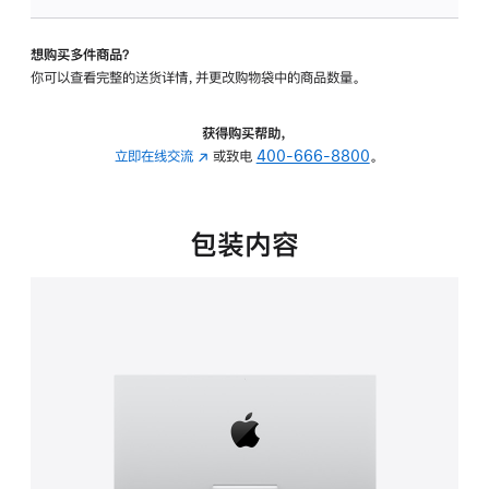
板
-
想购买多件商品？
可
你可以查看完整的送货详情，并更改购物袋中的商品数量。
调
倾
斜
获得购买帮助，
度
立即在线交流
(在
或致电
400-666-8800
。
的
新
支
窗
架
口
包装内容
的
中
分
打
期
开)
付
款
选
项)