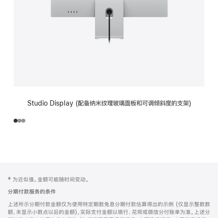
Studio Display (配备纳米纹理玻璃面板和可调倾斜度的支架)
网
脚
‡ 为近似值。金额可能随时间变动。
注
页
分期付款服务的条件
页
上述所示分期付款金额仅为使用特定期数免息分期付款估算得出的示例 (仅显示整数数
脚
额，未显示小数点以后的金额)，实际支付金额以银行、花呗或微信分付账单为准。上述分