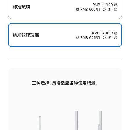
RMB 11,999
起
标准玻璃
或 RMB 500/月 (24 期) 起
RMB 14,499
起
纳米纹理玻璃
或 RMB 605/月 (24 期) 起
三种选择，灵活适应各种使用场景。
标