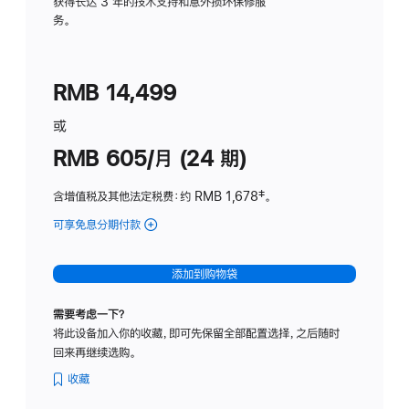
务
获得长达 3 年的技术支持和意外损坏保修服
务。
计
划
(适
RMB 14,499
用
于
或
Studio
RMB 605/月 (24 期)
Display
含增值税及其他法定税费
：约 RMB 1,678
脚
‡。
注
可享免息分期付款
(Studio
Display
-
添加到购物袋
纳
米
需要考虑一下？
纹
将此设备加入你的收藏，即可先保留全部配置选择，之后随时
理
回来再继续选购。
玻
璃
收藏
面