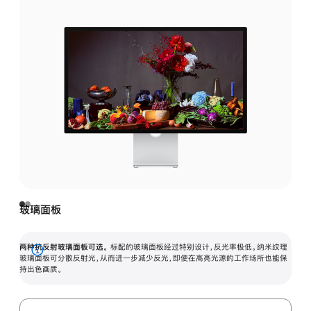
玻璃面板
两种抗反射玻璃面板可选。
标配的玻璃面板经过特别设计，反光率极低。纳米纹理
展
玻璃面板可分散反射光，从而进一步减少反光，即使在高亮光源的工作场所也能保
持出色画质。
开