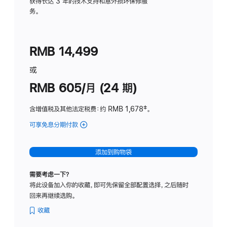
务
获得长达 3 年的技术支持和意外损坏保修服
务。
计
划
(适
RMB 14,499
用
于
或
Studio
RMB 605/月 (24 期)
Display
含增值税及其他法定税费
：约 RMB 1,678
脚
‡。
注
可享免息分期付款
(Studio
Display
-
添加到购物袋
纳
米
需要考虑一下？
纹
将此设备加入你的收藏，即可先保留全部配置选择，之后随时
理
回来再继续选购。
玻
璃
收藏
面