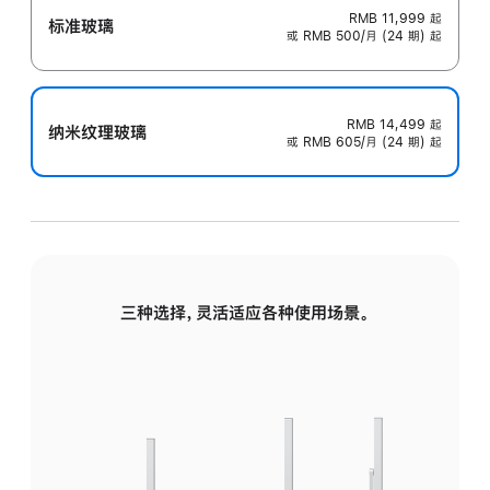
RMB 11,999
起
标准玻璃
或 RMB 500/月 (24 期) 起
RMB 14,499
起
纳米纹理玻璃
或 RMB 605/月 (24 期) 起
三种选择，灵活适应各种使用场景。
标