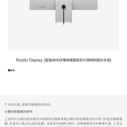
Studio Display (配备纳米纹理玻璃面板和可调倾斜度的支架)
网
脚
‡ 为近似值。金额可能随时间变动。
注
页
分期付款服务的条件
页
上述所示分期付款金额仅为使用特定期数免息分期付款估算得出的示例 (仅显示整数数
脚
额，未显示小数点以后的金额)，实际支付金额以银行、花呗或微信分付账单为准。上述分