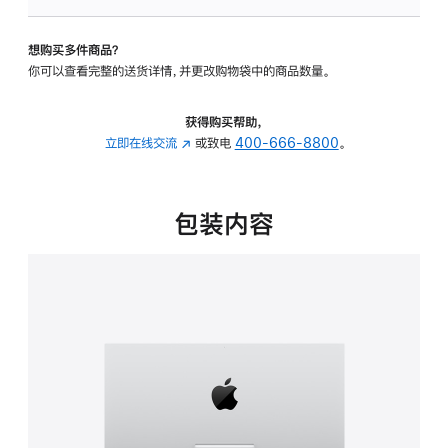
板
-
想购买多件商品？
可
你可以查看完整的送货详情，并更改购物袋中的商品数量。
调
倾
斜
获得购买帮助，
度
立即在线交流
(在
或致电
400-666-8800
。
的
新
支
窗
架
口
包装内容
的
中
分
打
期
开)
付
款
选
项)