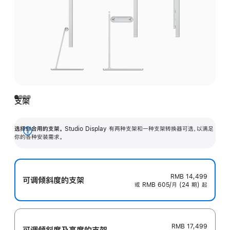
支架
选择你合用的支架。
Studio Display 有两种支架和一种支架转换器可选，以满足
展
你的各种安装需求。
开
RMB 14,499
可调倾斜度的支架
或 RMB 605/月 (24 期) 起
RMB 17,499
可调倾斜度及高‍度的支‍架