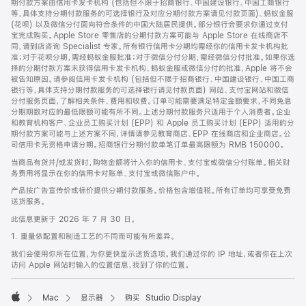
期付款方案由信用卡发卡机构 (包括但不限于招商银行、中国建设银行、中国工商银行
等，具体支持分期付款服务的可选择银行及对应分期付款方案请见付款页面)、蚂蚁金服
(花呗) 以及微信分付面向符合条件的中国大陆居民提供。部分银行会要求你通过支付
宝完成购买。Apple Store 零售店的分期付款方案可能与 Apple Store 在线商店不
同，请到店咨询 Specialist 专家。所有银行信用卡分期均需经你的信用卡发卡机构批
准；对于花呗分期，需经蚂蚁金服批准；对于微信分付分期，需经微信分付批准。如果你选
择的分期付款方案未获得信用卡发卡机构、蚂蚁金服或微信分付的批准，Apple 将不会
被告知原因。请参阅信用卡发卡机构 (包括但不限于招商银行、中国建设银行、中国工商
银行等，具体支持分期付款服务的可选择银行请见付款页面) 网站、支付宝网站和微信
分付服务页面，了解相关条件、费用和收费。订单可能需要满足特定金额要求，不同免息
分期期数对应的最低限额可能有所不同。上述分期付款服务只适用于个人消费者。企业
和教育机构客户、企业员工购买计划 (EPP) 和 Apple 员工购买计划 (EPP) 适用的分
期付款方案可能与上述方案不同，详情请参见教育商店、EPP 在线商店和企业商店。公
司信用卡无资格申请分期。招商银行分期付款单笔订单最高限额为 RMB 150000。
当商品有货并/或发货时，购物金额将计入你的信用卡、支付宝或微信分付账单。相关财
务费用将显示在你的信用卡对账单、支付宝或微信账户中。
产品按广告宣传价或标价提供分期付款服务。价格包含增值税。所有订单均可享受免费
送货服务。
此信息更新于 2026 年 7 月 30 日。
1. 重量依配置和制造工艺的不同而可能有所差异。
我们会使用你所在位置，为你更快显示送货选项。我们通过你的 IP 地址，或者你在上次
访问 Apple 网站时输入的位置信息，找到了你的位置。
Mac
显示器
购买 Studio Display