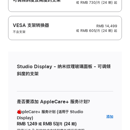
或 RMB 730/月 (24 期) 起
VESA 支架转换器
RMB 14,499
或 RMB 605/月 (24 期) 起
不含支架
Studio Display - 纳米纹理玻璃面板 - 可调倾
斜度的支架
是否要添加 AppleCare+ 服务计划？
AppleCare+ 服务计划 (适用于 Studio
AppleC
添加
Display)
服
RMB 1,249
或
RMB 53/月 (24 期)