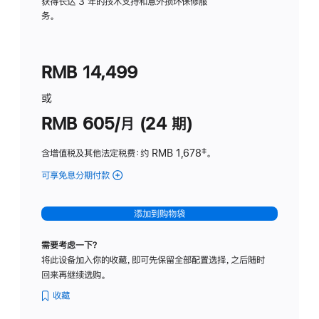
务
获得长达 3 年的技术支持和意外损坏保修服
务。
计
划
(适
RMB 14,499
用
于
或
Studio
RMB 605/月 (24 期)
Display
含增值税及其他法定税费
：约 RMB 1,678
脚
‡。
注
可享免息分期付款
(Studio
Display
-
添加到购物袋
纳
米
需要考虑一下？
纹
将此设备加入你的收藏，即可先保留全部配置选择，之后随时
理
回来再继续选购。
玻
璃
收藏
面