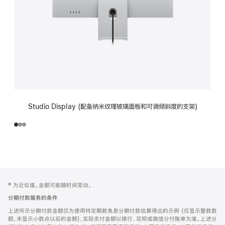
Studio Display (配备纳米纹理玻璃面板和可调倾斜度的支架)
网
脚
‡ 为近似值。金额可能随时间变动。
注
页
分期付款服务的条件
页
上述所示分期付款金额仅为使用特定期数免息分期付款估算得出的示例 (仅显示整数数
脚
额，未显示小数点以后的金额)，实际支付金额以银行、花呗或微信分付账单为准。上述分