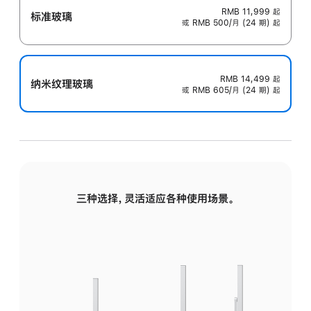
RMB 11,999
起
标准玻璃
或 RMB 500/月 (24 期) 起
RMB 14,499
起
纳米纹理玻璃
或 RMB 605/月 (24 期) 起
三种选择，灵活适应各种使用场景。
标