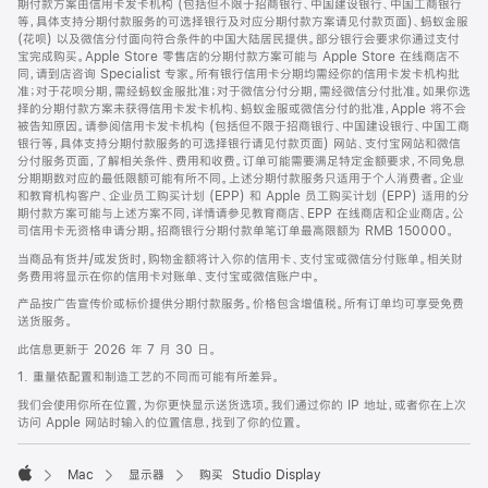
期付款方案由信用卡发卡机构 (包括但不限于招商银行、中国建设银行、中国工商银行
等，具体支持分期付款服务的可选择银行及对应分期付款方案请见付款页面)、蚂蚁金服
(花呗) 以及微信分付面向符合条件的中国大陆居民提供。部分银行会要求你通过支付
宝完成购买。Apple Store 零售店的分期付款方案可能与 Apple Store 在线商店不
同，请到店咨询 Specialist 专家。所有银行信用卡分期均需经你的信用卡发卡机构批
准；对于花呗分期，需经蚂蚁金服批准；对于微信分付分期，需经微信分付批准。如果你选
择的分期付款方案未获得信用卡发卡机构、蚂蚁金服或微信分付的批准，Apple 将不会
被告知原因。请参阅信用卡发卡机构 (包括但不限于招商银行、中国建设银行、中国工商
银行等，具体支持分期付款服务的可选择银行请见付款页面) 网站、支付宝网站和微信
分付服务页面，了解相关条件、费用和收费。订单可能需要满足特定金额要求，不同免息
分期期数对应的最低限额可能有所不同。上述分期付款服务只适用于个人消费者。企业
和教育机构客户、企业员工购买计划 (EPP) 和 Apple 员工购买计划 (EPP) 适用的分
期付款方案可能与上述方案不同，详情请参见教育商店、EPP 在线商店和企业商店。公
司信用卡无资格申请分期。招商银行分期付款单笔订单最高限额为 RMB 150000。
当商品有货并/或发货时，购物金额将计入你的信用卡、支付宝或微信分付账单。相关财
务费用将显示在你的信用卡对账单、支付宝或微信账户中。
产品按广告宣传价或标价提供分期付款服务。价格包含增值税。所有订单均可享受免费
送货服务。
此信息更新于 2026 年 7 月 30 日。
1. 重量依配置和制造工艺的不同而可能有所差异。
我们会使用你所在位置，为你更快显示送货选项。我们通过你的 IP 地址，或者你在上次
访问 Apple 网站时输入的位置信息，找到了你的位置。
Mac
显示器
购买 Studio Display