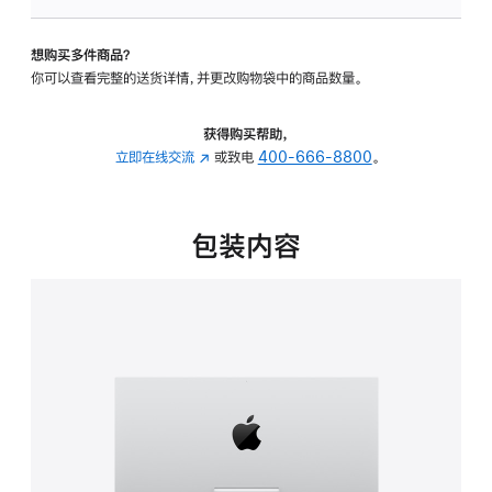
板
-
想购买多件商品？
可
你可以查看完整的送货详情，并更改购物袋中的商品数量。
调
倾
斜
获得购买帮助，
度
立即在线交流
(在
或致电
400-666-8800
。
的
新
支
窗
架
口
包装内容
的
中
分
打
期
开)
付
款
选
项)