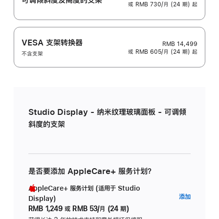
或 RMB 730/月 (24 期) 起
VESA 支架转换器
RMB 14,499
或 RMB 605/月 (24 期) 起
不含支架
Studio Display - 纳米纹理玻璃面板 - 可调倾
斜度的支架
是否要添加 AppleCare+ 服务计划？
AppleCare+ 服务计划 (适用于 Studio
AppleC
添加
Display)
服
RMB 1,249
或
RMB 53/月 (24 期)