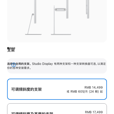
支架
选择你合用的支架。
Studio Display 有两种支架和一种支架转换器可选，以满足
展
你的各种安装需求。
开
RMB 14,499
可调倾斜度的支架
或 RMB 605/月 (24 期) 起
RMB 17,499
可调倾斜度及高‍度的支‍架