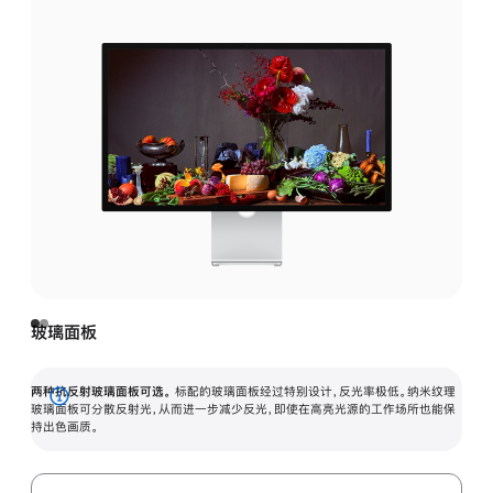
玻璃面板
两种抗反射玻璃面板可选。
标配的玻璃面板经过特别设计，反光率极低。纳米纹理
展
玻璃面板可分散反射光，从而进一步减少反光，即使在高亮光源的工作场所也能保
持出色画质。
开