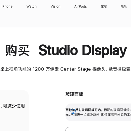
iPhone
Watch
Vision
AirPods
家居
娱乐
购买 Studio Display
桌上视角功能的 1200 万像素 Center Stage 摄像头、录音棚
玻璃面板
，可减少使用
纳米纹理玻璃面板可进一步减少反光，即使在
两种抗反射玻璃面板可选。
标配的玻璃面板经
。
有高亮光源的场所使用，也能保持出色画质。
展
光，从而进一步减少反光，即使在高亮光源的工
开