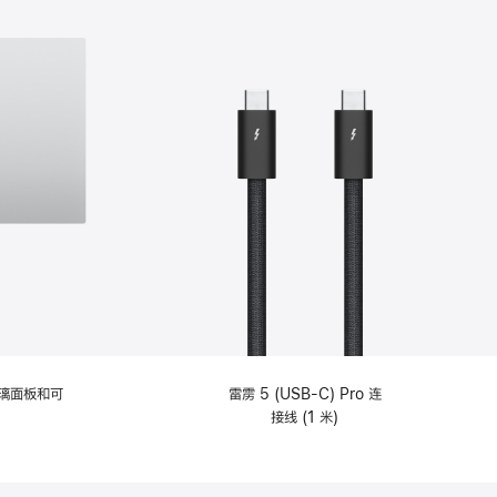
选
项)
理玻璃面板和可
雷雳 5 (USB-C) Pro 连
接线 (1 米)