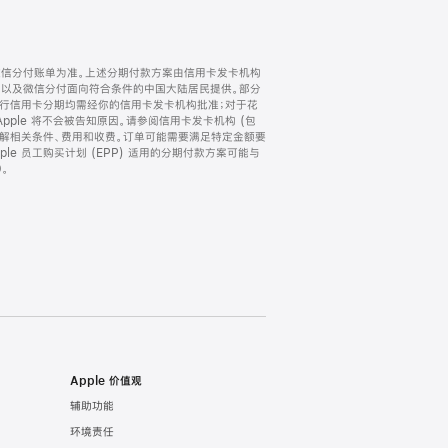
微信分付账单为准。上述分期付款方案由信用卡发卡机构
) 以及微信分付面向符合条件的中国大陆居民提供。部分
家。所有银行信用卡分期均需经你的信用卡发卡机构批准；对于花
ple 将不会被告知原因。请参阅信用卡发卡机构 (包
了解相关条件、费用和收费。订单可能需要满足特定金额要
e 员工购买计划 (EPP) 适用的分期付款方案可能与
。
Apple 价值观
辅助功能
环境责任