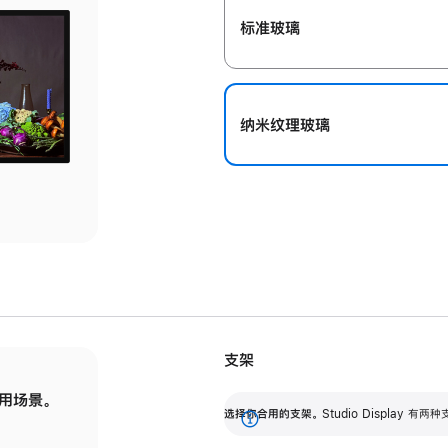
标准玻璃
纳米纹理玻璃
支架
用场景。
标配可调倾斜度的支架，提供 30 度的倾斜度
选
选择你合用的支架。
Studio Display
调节范围。
展