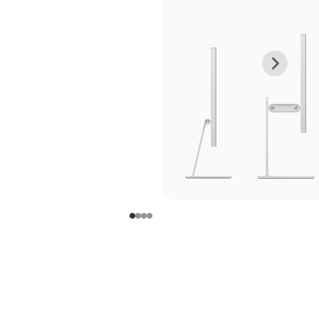
上
下
一
一
张
张
图
图
库
库
图
图
片
片
-
-
支
支
架
架