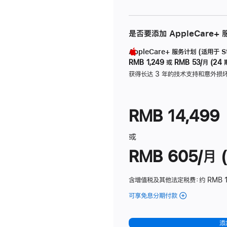
是否要添加 AppleCare+
AppleCare+ 服务计划 (适用于 Stu
RMB 1,249
或
RMB 53/月 (24 
获得长达 3 年的技术支持和意外损
RMB 14,499
或
RMB 605/月 (
含增值税及其他法定税费
：约 RMB 1
可享免息分期付款
(Studio
Display
-
添