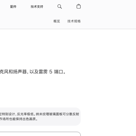
配件
技术支持
概览
技术规格
级麦克风和扬声器，以及雷雳 5 端口。
过特别设计，反光率极低。纳米纹理玻璃面板可分散反射
作场所也能保持出色画质。