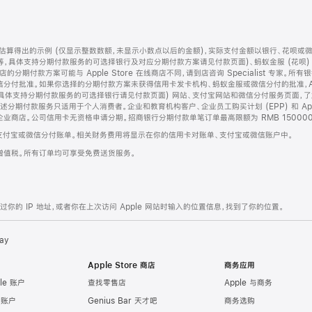
算得出的示例 (仅显示整数数额，未显示小数点以后的金额)，实际支付金额以银行、花呗或
等，具体支持分期付款服务的可选择银行及对应分期付款方案请见付款页面)、蚂蚁金服 (花呗
售店的分期付款方案可能与 Apple Store 在线商店不同，请到店咨询 Specialist 专
分付批准。如果你选择的分期付款方案未获得信用卡发卡机构、蚂蚁金服或微信分付的批准，Ap
具体支持分期付款服务的可选择银行请见付款页面) 网站、支付宝网站和微信分付服务页面，
期付款服务只适用于个人消费者。企业和教育机构客户、企业员工购买计划 (EPP) 和 Appl
企业商店。公司信用卡无资格申请分期。招商银行分期付款单笔订单最高限额为 RMB 150000
支付宝或微信分付账单。相关财务费用将显示在你的信用卡对账单、支付宝或微信账户中。
增值税。所有订单均可享受免费送货服务。
的 IP 地址，或者你在上次访问 Apple 网站时输入的位置信息，找到了你的位置。
ay
Apple Store 商店
商务应用
le 账户
查找零售店
Apple 与商务
e 账户
Genius Bar 天才吧
商务选购