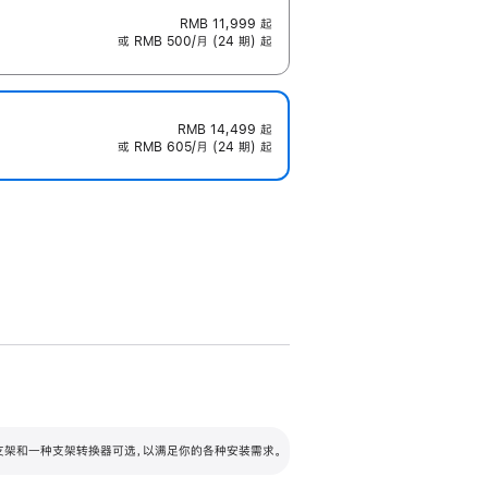
RMB 11,999
起
或 RMB 500/月 (24 期) 起
RMB 14,499
起
或 RMB 605/月 (24 期) 起
配可调倾斜度及高度的支架，额外增加 105
VESA 支架转换器
 有两种支架和一种支架转换器可选，以满足你的各种安装需求。
毫米的高度调节范围。
容的支架 (未随附)