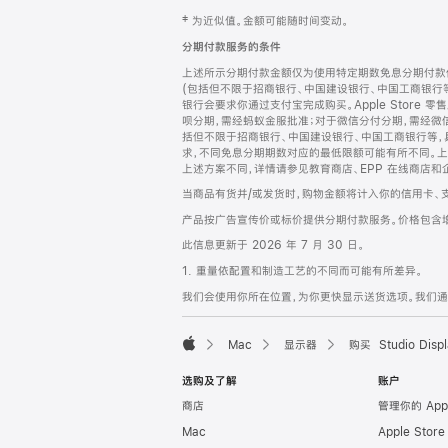
网
脚
‡ 为近似值。金额可能随时间变动。
注
页
分期付款服务的条件
页
上述所示分期付款金额仅为使用特定期数免息分期付款估
脚
(包括但不限于招商银行、中国建设银行、中国工商银行
银行会要求你通过支付宝完成购买。Apple Store 零
呗分期，需经蚂蚁金服批准；对于微信分付分期，需经微信
括但不限于招商银行、中国建设银行、中国工商银行等，
求，不同免息分期期数对应的最低限额可能有所不同。上述分
上述方案不同，详情请参见教育商店、EPP 在线商店和
当商品有货并/或发货时，购物金额将计入你的信用卡、
产品按广告宣传价或标价提供分期付款服务。价格包含
此信息更新于 2026 年 7 月 30 日。
1. 重量依配置和制造工艺的不同而可能有所差异。
我们会使用你所在位置，为你更快显示送货选项。我们通过你
Mac
显示器
购买 Studio Displ
Apple
选购及了解
账户
商店
管理你的 App
Mac
Apple Stor