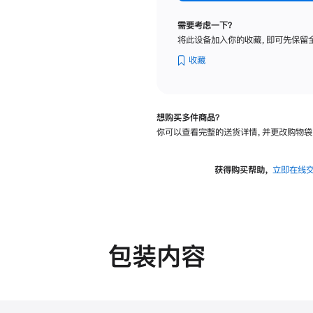
纳
米
需要考虑一下？
纹
将此设备加入你的收藏，即可先保留
理
玻
收藏
璃
面
板
想购买多件商品？
-
你可以查看完整的送货详情，并更改购物袋
可
调
倾
获得购买帮助，
立即在线
斜
度
的
支
架
包装内容
的
分
期
付
款