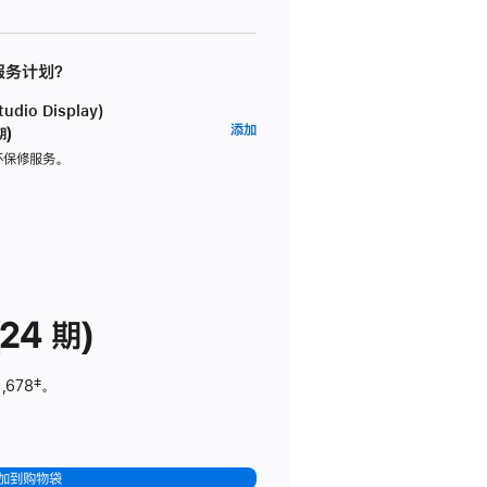
 服务计划？
dio Display)
AppleCare+
添加
期)
服
坏保修服务。
务
计
划
(适
用
于
24 期)
Studio
Display)
,678
脚
‡。
注
加到购物袋