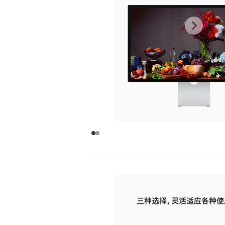
上
下
一
一
张
张
图
图
库
库
图
图
片
片
-
-
玻
玻
璃
璃
三种选择，灵活适应各种使
面
面
板
板