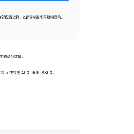
全部配置选择，之后随时回来再继续选购。
中的商品数量。
交流
(在
或致电
400-666-8800。
新
窗
口
中
打
开)