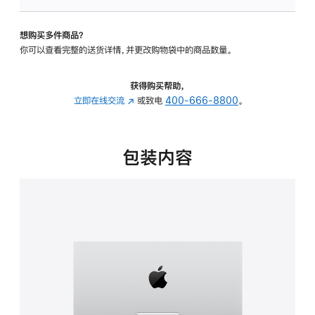
板
-
想购买多件商品？
可
你可以查看完整的送货详情，并更改购物袋中的商品数量。
调
倾
斜
获得购买帮助，
度
立即在线交流
(在
或致电
400-666-8800
。
的
新
支
窗
架
口
包装内容
的
中
分
打
期
开)
付
款
选
项)