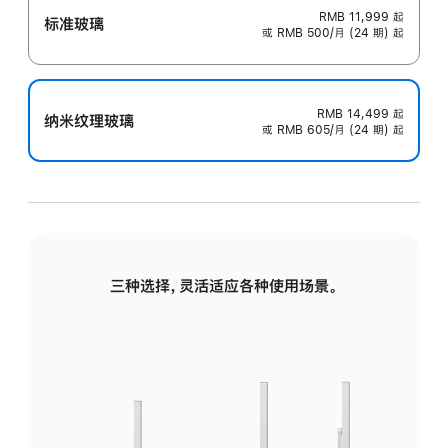
RMB 11,999
起
标准玻璃
或 RMB 500/月 (24 期) 起
RMB 14,499
起
纳米纹理玻璃
或 RMB 605/月 (24 期) 起
三种选择，灵活适应各种使用场景。
标