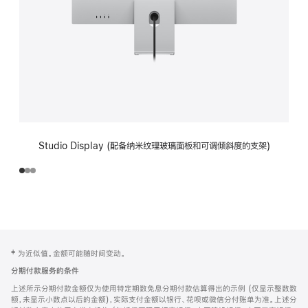
Studio Display (配备纳米纹理玻璃面板和可调倾斜度的支架)
网
脚
‡ 为近似值。金额可能随时间变动。
注
页
分期付款服务的条件
页
上述所示分期付款金额仅为使用特定期数免息分期付款估算得出的示例 (仅显示整数数
脚
额，未显示小数点以后的金额)，实际支付金额以银行、花呗或微信分付账单为准。上述分