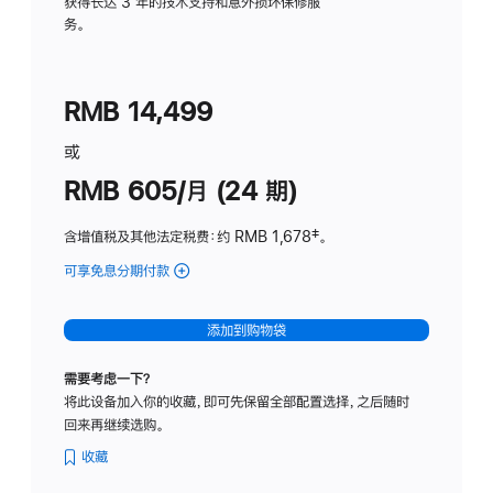
务
获得长达 3 年的技术支持和意外损坏保修服
务。
计
划
(适
RMB 14,499
用
于
或
Studio
RMB 605/月 (24 期)
Display
含增值税及其他法定税费
：约 RMB 1,678
脚
‡。
注
可享免息分期付款
(Studio
Display
-
添加到购物袋
纳
米
需要考虑一下？
纹
将此设备加入你的收藏，即可先保留全部配置选择，之后随时
理
回来再继续选购。
玻
璃
收藏
面