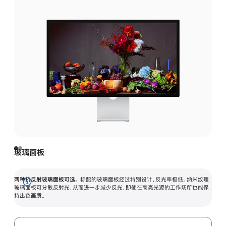
玻璃面板
两种抗反射玻璃面板可选。
标配的玻璃面板经过特别设计，反光率极低。纳米纹理
展
玻璃面板可分散反射光，从而进一步减少反光，即使在高亮光源的工作场所也能保
持出色画质。
开