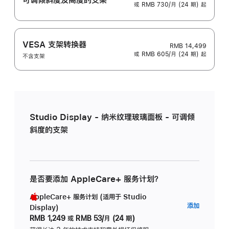
或 RMB 730/月 (24 期) 起
VESA 支架转换器
RMB 14,499
或 RMB 605/月 (24 期) 起
不含支架
Studio Display - 纳米纹理玻璃面板 - 可调倾
斜度的支架
是否要添加 AppleCare+ 服务计划？
AppleCare+ 服务计划 (适用于 Studio
AppleC
添加
Display)
服
RMB 1,249
或
RMB 53/月 (24 期)