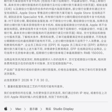
期付款方案由信用卡发卡机构 (包括但不限于招商银行、中国建设银行、中国工商银行
等，具体支持分期付款服务的可选择银行及对应分期付款方案请见付款页面)、蚂蚁金服
(花呗) 以及微信分付面向符合条件的中国大陆居民提供。部分银行会要求你通过支付
宝完成购买。Apple Store 零售店的分期付款方案可能与 Apple Store 在线商店不
同，请到店咨询 Specialist 专家。所有银行信用卡分期均需经你的信用卡发卡机构批
准；对于花呗分期，需经蚂蚁金服批准；对于微信分付分期，需经微信分付批准。如果你选
择的分期付款方案未获得信用卡发卡机构、蚂蚁金服或微信分付的批准，Apple 将不会
被告知原因。请参阅信用卡发卡机构 (包括但不限于招商银行、中国建设银行、中国工商
银行等，具体支持分期付款服务的可选择银行请见付款页面) 网站、支付宝网站和微信
分付服务页面，了解相关条件、费用和收费。订单可能需要满足特定金额要求，不同免息
分期期数对应的最低限额可能有所不同。上述分期付款服务只适用于个人消费者。企业
和教育机构客户、企业员工购买计划 (EPP) 和 Apple 员工购买计划 (EPP) 适用的分
期付款方案可能与上述方案不同，详情请参见教育商店、EPP 在线商店和企业商店。公
司信用卡无资格申请分期。招商银行分期付款单笔订单最高限额为 RMB 150000。
当商品有货并/或发货时，购物金额将计入你的信用卡、支付宝或微信分付账单。相关财
务费用将显示在你的信用卡对账单、支付宝或微信账户中。
产品按广告宣传价或标价提供分期付款服务。价格包含增值税。所有订单均可享受免费
送货服务。
此信息更新于 2026 年 7 月 30 日。
1. 重量依配置和制造工艺的不同而可能有所差异。
我们会使用你所在位置，为你更快显示送货选项。我们通过你的 IP 地址，或者你在上次
访问 Apple 网站时输入的位置信息，找到了你的位置。
Mac
显示器
购买 Studio Display