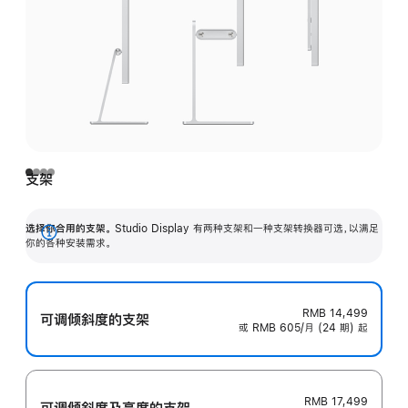
支架
选择你合用的支架。
Studio Display 有两种支架和一种支架转换器可选，以满足
展
你的各种安装需求。
开
RMB 14,499
可调倾斜度的支架
或 RMB 605/月 (24 期) 起
RMB 17,499
可调倾斜度及高‍度的支‍架