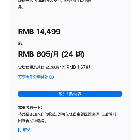
务
获得长达 3 年的技术支持和意外损坏保修服
务。
计
划
(适
RMB 14,499
用
于
或
Studio
RMB 605/月 (24 期)
Display
含增值税及其他法定税费
：约 RMB 1,678
脚
‡。
注
可享免息分期付款
(Studio
Display
-
添加到购物袋
纳
米
需要考虑一下？
纹
将此设备加入你的收藏，即可先保留全部配置选择，之后随时
理
回来再继续选购。
玻
璃
收藏
面