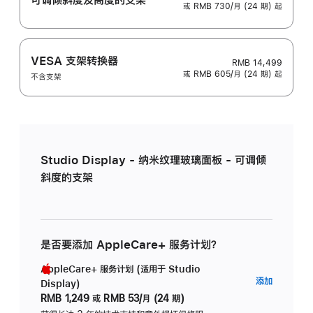
或 RMB 730/月 (24 期) 起
VESA 支架转换器
RMB 14,499
或 RMB 605/月 (24 期) 起
不含支架
Studio Display - 纳米纹理玻璃面板 - 可调倾
斜度的支架
是否要添加 AppleCare+ 服务计划？
AppleCare+ 服务计划 (适用于 Studio
AppleC
添加
Display)
服
RMB 1,249
或
RMB 53/月 (24 期)