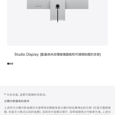
Studio Display (配备纳米纹理玻璃面板和可调倾斜度的支架)
网
脚
‡ 为近似值。金额可能随时间变动。
注
页
分期付款服务的条件
页
上述所示分期付款金额仅为使用特定期数免息分期付款估算得出的示例 (仅显示整数数
脚
额，未显示小数点以后的金额)，实际支付金额以银行、花呗或微信分付账单为准。上述分