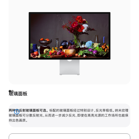
玻璃面板
两种抗反射玻璃面板可选。
标配的玻璃面板经过特别设计，反光率极低。纳米纹理
展
玻璃面板可分散反射光，从而进一步减少反光，即使在高亮光源的工作场所也能保
持出色画质。
开