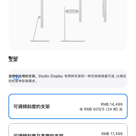
支架
选择你合用的支架。
Studio Display 有两种支架和一种支架转换器可选，以满足
展
你的各种安装需求。
开
RMB 14,499
可调倾斜度的支架
或 RMB 605/月 (24 期) 起
RMB 17,499
可调倾斜度及高‍度的支‍架