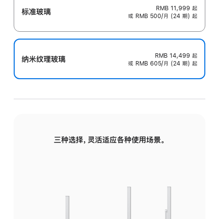
RMB 11,999
起
标准玻璃
或 RMB 500/月 (24 期) 起
RMB 14,499
起
纳米纹理玻璃
或 RMB 605/月 (24 期) 起
三种选择，灵活适应各种使用场景。
标