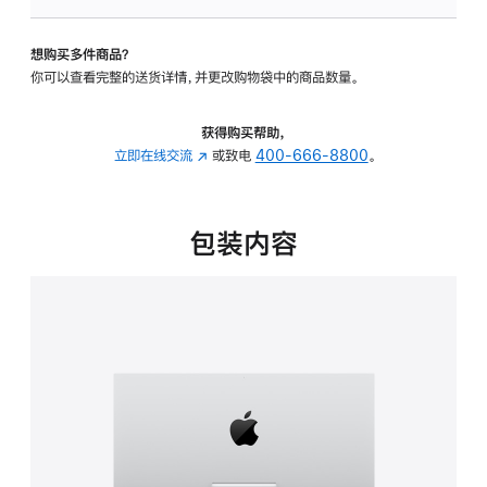
板
-
想购买多件商品？
可
你可以查看完整的送货详情，并更改购物袋中的商品数量。
调
倾
斜
获得购买帮助，
度
立即在线交流
(在
或致电
400-666-8800
。
的
新
支
窗
架
口
包装内容
的
中
分
打
期
开)
付
款
选
项)