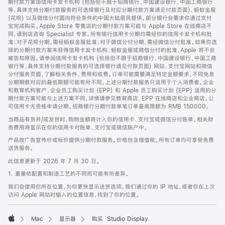
期付款方案由信用卡发卡机构 (包括但不限于招商银行、中国建设银行、中国工商银行
等，具体支持分期付款服务的可选择银行及对应分期付款方案请见付款页面)、蚂蚁金服
(花呗) 以及微信分付面向符合条件的中国大陆居民提供。部分银行会要求你通过支付
宝完成购买。Apple Store 零售店的分期付款方案可能与 Apple Store 在线商店不
同，请到店咨询 Specialist 专家。所有银行信用卡分期均需经你的信用卡发卡机构批
准；对于花呗分期，需经蚂蚁金服批准；对于微信分付分期，需经微信分付批准。如果你选
择的分期付款方案未获得信用卡发卡机构、蚂蚁金服或微信分付的批准，Apple 将不会
被告知原因。请参阅信用卡发卡机构 (包括但不限于招商银行、中国建设银行、中国工商
银行等，具体支持分期付款服务的可选择银行请见付款页面) 网站、支付宝网站和微信
分付服务页面，了解相关条件、费用和收费。订单可能需要满足特定金额要求，不同免息
分期期数对应的最低限额可能有所不同。上述分期付款服务只适用于个人消费者。企业
和教育机构客户、企业员工购买计划 (EPP) 和 Apple 员工购买计划 (EPP) 适用的分
期付款方案可能与上述方案不同，详情请参见教育商店、EPP 在线商店和企业商店。公
司信用卡无资格申请分期。招商银行分期付款单笔订单最高限额为 RMB 150000。
当商品有货并/或发货时，购物金额将计入你的信用卡、支付宝或微信分付账单。相关财
务费用将显示在你的信用卡对账单、支付宝或微信账户中。
产品按广告宣传价或标价提供分期付款服务。价格包含增值税。所有订单均可享受免费
送货服务。
此信息更新于 2026 年 7 月 30 日。
1. 重量依配置和制造工艺的不同而可能有所差异。
我们会使用你所在位置，为你更快显示送货选项。我们通过你的 IP 地址，或者你在上次
访问 Apple 网站时输入的位置信息，找到了你的位置。
Mac
显示器
购买 Studio Display