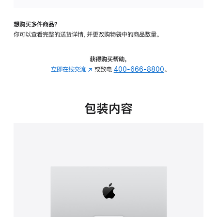
板
-
想购买多件商品？
可
你可以查看完整的送货详情，并更改购物袋中的商品数量。
调
倾
斜
获得购买帮助，
度
立即在线交流
(在
或致电
400-666-8800
。
的
新
支
窗
架
口
包装内容
的
中
分
打
期
开)
付
款
选
项)