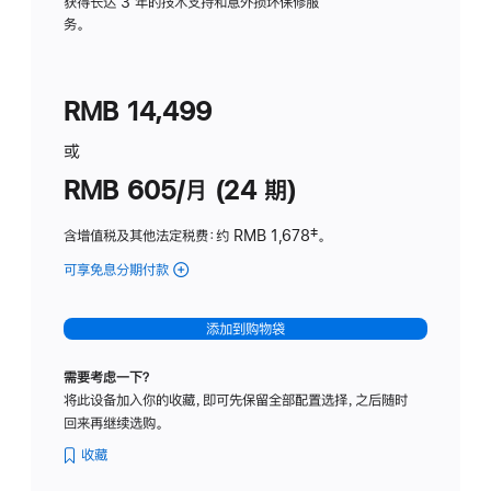
务
获得长达 3 年的技术支持和意外损坏保修服
务。
计
划
(适
RMB 14,499
用
于
或
Studio
RMB 605/月 (24 期)
Display
含增值税及其他法定税费
：约 RMB 1,678
脚
‡。
注
可享免息分期付款
(Studio
Display
-
添加到购物袋
纳
米
需要考虑一下？
纹
将此设备加入你的收藏，即可先保留全部配置选择，之后随时
理
回来再继续选购。
玻
璃
收藏
面