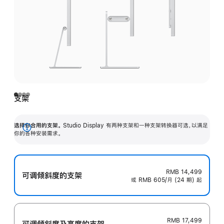
支架
选择你合用的支架。
Studio Display 有两种支架和一种支架转换器可选，以满足
展
你的各种安装需求。
开
RMB 14,499
可调倾斜度的支架
或 RMB 605/月 (24 期) 起
RMB 17,499
可调倾斜度及高‍度的支‍架