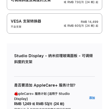
或 RMB 730/月 (24 期) 起
VESA 支架转换器
RMB 14,499
或 RMB 605/月 (24 期) 起
不含支架
Studio Display - 纳米纹理玻璃面板 - 可调倾
斜度的支架
是否要添加 AppleCare+ 服务计划？
AppleCare+ 服务计划 (适用于 Studio
AppleC
添加
Display)
服
RMB 1,249
或
RMB 53/月 (24 期)