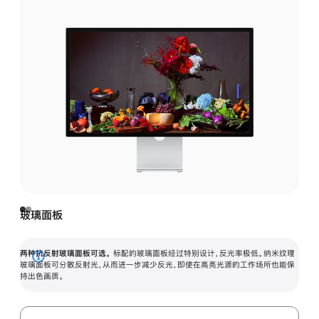
玻璃面板
两种抗反射玻璃面板可选。
标配的玻璃面板经过特别设计，反光率极低。纳米纹理
展
玻璃面板可分散反射光，从而进一步减少反光，即使在高亮光源的工作场所也能保
持出色画质。
开