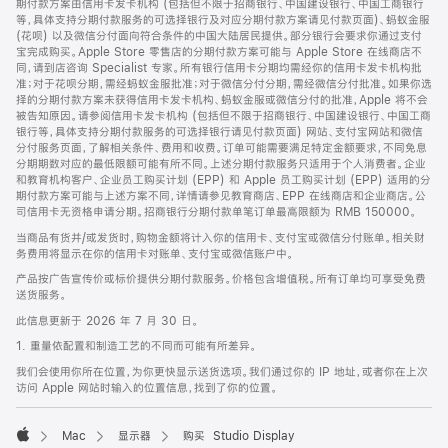
期付款方案由信用卡发卡机构 (包括但不限于招商银行、中国建设银行、中国工商银行
等，具体支持分期付款服务的可选择银行及对应分期付款方案请见付款页面)、蚂蚁金服
(花呗) 以及微信分付面向符合条件的中国大陆居民提供。部分银行会要求你通过支付
宝完成购买。Apple Store 零售店的分期付款方案可能与 Apple Store 在线商店不
同，请到店咨询 Specialist 专家。所有银行信用卡分期均需经你的信用卡发卡机构批
准；对于花呗分期，需经蚂蚁金服批准；对于微信分付分期，需经微信分付批准。如果你选
择的分期付款方案未获得信用卡发卡机构、蚂蚁金服或微信分付的批准，Apple 将不会
被告知原因。请参阅信用卡发卡机构 (包括但不限于招商银行、中国建设银行、中国工商
银行等，具体支持分期付款服务的可选择银行请见付款页面) 网站、支付宝网站和微信
分付服务页面，了解相关条件、费用和收费。订单可能需要满足特定金额要求，不同免息
分期期数对应的最低限额可能有所不同。上述分期付款服务只适用于个人消费者。企业
和教育机构客户、企业员工购买计划 (EPP) 和 Apple 员工购买计划 (EPP) 适用的分
期付款方案可能与上述方案不同，详情请参见教育商店、EPP 在线商店和企业商店。公
司信用卡无资格申请分期。招商银行分期付款单笔订单最高限额为 RMB 150000。
当商品有货并/或发货时，购物金额将计入你的信用卡、支付宝或微信分付账单。相关财
务费用将显示在你的信用卡对账单、支付宝或微信账户中。
产品按广告宣传价或标价提供分期付款服务。价格包含增值税。所有订单均可享受免费
送货服务。
此信息更新于 2026 年 7 月 30 日。
1. 重量依配置和制造工艺的不同而可能有所差异。
我们会使用你所在位置，为你更快显示送货选项。我们通过你的 IP 地址，或者你在上次
访问 Apple 网站时输入的位置信息，找到了你的位置。
Mac
显示器
购买 Studio Display