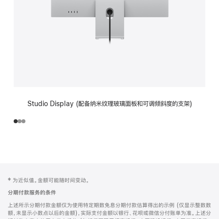
Studio Display (配备纳米纹理玻璃面板和可调倾斜度的支架)
网
脚
‡ 为近似值。金额可能随时间变动。
注
页
分期付款服务的条件
页
上述所示分期付款金额仅为使用特定期数免息分期付款估算得出的示例 (仅显示整数数
脚
额，未显示小数点以后的金额)，实际支付金额以银行、花呗或微信分付账单为准。上述分