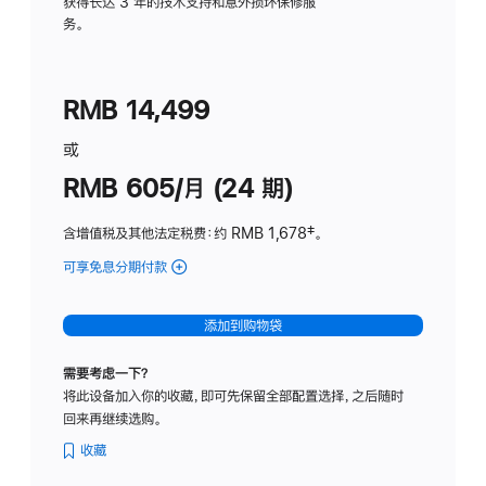
务
获得长达 3 年的技术支持和意外损坏保修服
务。
计
划
(适
RMB 14,499
用
于
或
Studio
RMB 605/月 (24 期)
Display
含增值税及其他法定税费
：约 RMB 1,678
脚
‡。
注
可享免息分期付款
(Studio
Display
-
添加到购物袋
纳
米
需要考虑一下？
纹
将此设备加入你的收藏，即可先保留全部配置选择，之后随时
理
回来再继续选购。
玻
璃
收藏
面