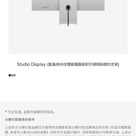
Studio Display (配备纳米纹理玻璃面板和可调倾斜度的支架)
网
脚
‡ 为近似值。金额可能随时间变动。
注
页
分期付款服务的条件
页
上述所示分期付款金额仅为使用特定期数免息分期付款估算得出的示例 (仅显示整数数
脚
额，未显示小数点以后的金额)，实际支付金额以银行、花呗或微信分付账单为准。上述分