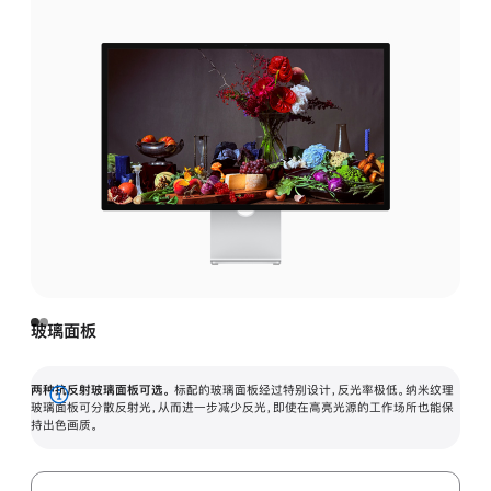
玻璃面板
两种抗反射玻璃面板可选。
标配的玻璃面板经过特别设计，反光率极低。纳米纹理
展
玻璃面板可分散反射光，从而进一步减少反光，即使在高亮光源的工作场所也能保
持出色画质。
开