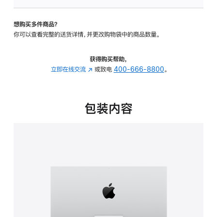
板
-
想购买多件商品？
可
你可以查看完整的送货详情，并更改购物袋中的商品数量。
调
倾
斜
获得购买帮助，
度
立即在线交流
(在
或致电
400-666-8800
。
的
新
支
窗
架
口
包装内容
的
中
分
打
期
开)
付
款
选
项)