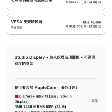
或 RMB 730/月 (24 期) 起
VESA 支架转换器
RMB 14,499
或 RMB 605/月 (24 期) 起
不含支架
Studio Display - 纳米纹理玻璃面板 - 可调倾
斜度的支架
是否要添加 AppleCare+ 服务计划？
AppleCare+ 服务计划 (适用于 Studio
AppleC
添加
Display)
服
RMB 1,249
或
RMB 53/月 (24 期)