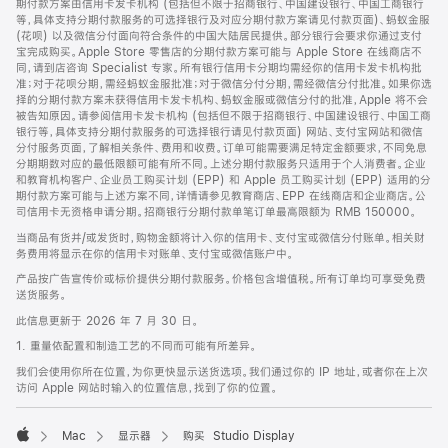
期付款方案由信用卡发卡机构 (包括但不限于招商银行、中国建设银行、中国工商银行
等，具体支持分期付款服务的可选择银行及对应分期付款方案请见付款页面)、蚂蚁金服
(花呗) 以及微信分付面向符合条件的中国大陆居民提供。部分银行会要求你通过支付
宝完成购买。Apple Store 零售店的分期付款方案可能与 Apple Store 在线商店不
同，请到店咨询 Specialist 专家。所有银行信用卡分期均需经你的信用卡发卡机构批
准；对于花呗分期，需经蚂蚁金服批准；对于微信分付分期，需经微信分付批准。如果你选
择的分期付款方案未获得信用卡发卡机构、蚂蚁金服或微信分付的批准，Apple 将不会
被告知原因。请参阅信用卡发卡机构 (包括但不限于招商银行、中国建设银行、中国工商
银行等，具体支持分期付款服务的可选择银行请见付款页面) 网站、支付宝网站和微信
分付服务页面，了解相关条件、费用和收费。订单可能需要满足特定金额要求，不同免息
分期期数对应的最低限额可能有所不同。上述分期付款服务只适用于个人消费者。企业
和教育机构客户、企业员工购买计划 (EPP) 和 Apple 员工购买计划 (EPP) 适用的分
期付款方案可能与上述方案不同，详情请参见教育商店、EPP 在线商店和企业商店。公
司信用卡无资格申请分期。招商银行分期付款单笔订单最高限额为 RMB 150000。
当商品有货并/或发货时，购物金额将计入你的信用卡、支付宝或微信分付账单。相关财
务费用将显示在你的信用卡对账单、支付宝或微信账户中。
产品按广告宣传价或标价提供分期付款服务。价格包含增值税。所有订单均可享受免费
送货服务。
此信息更新于 2026 年 7 月 30 日。
1. 重量依配置和制造工艺的不同而可能有所差异。
我们会使用你所在位置，为你更快显示送货选项。我们通过你的 IP 地址，或者你在上次
访问 Apple 网站时输入的位置信息，找到了你的位置。
Mac
显示器
购买 Studio Display