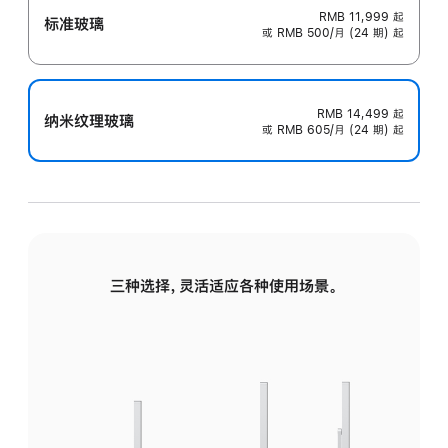
RMB 11,999
起
标准玻璃
或 RMB 500/月 (24 期) 起
RMB 14,499
起
纳米纹理玻璃
或 RMB 605/月 (24 期) 起
三种选择，灵活适应各种使用场景。
标