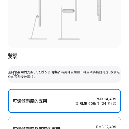
支架
选择你合用的支架。
Studio Display 有两种支架和一种支架转换器可选，以满足
展
你的各种安装需求。
开
RMB 14,499
可调倾斜度的支架
或 RMB 605/月 (24 期) 起
RMB 17,499
可调倾斜度及高‍度的支‍架