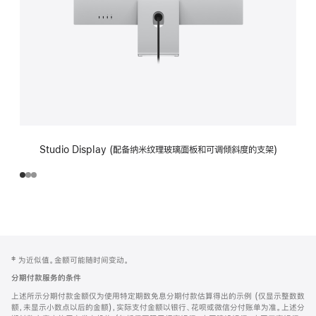
Studio Display (配备纳米纹理玻璃面板和可调倾斜度的支架)
网
脚
‡ 为近似值。金额可能随时间变动。
注
页
分期付款服务的条件
页
上述所示分期付款金额仅为使用特定期数免息分期付款估算得出的示例 (仅显示整数数
脚
额，未显示小数点以后的金额)，实际支付金额以银行、花呗或微信分付账单为准。上述分