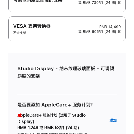
或 RMB 730/月 (24 期) 起
VESA 支架转换器
RMB 14,499
或 RMB 605/月 (24 期) 起
不含支架
Studio Display - 纳米纹理玻璃面板 - 可调倾
斜度的支架
是否要添加 AppleCare+ 服务计划？
AppleCare+ 服务计划 (适用于 Studio
AppleC
添加
Display)
服
RMB 1,249
或
RMB 53/月 (24 期)