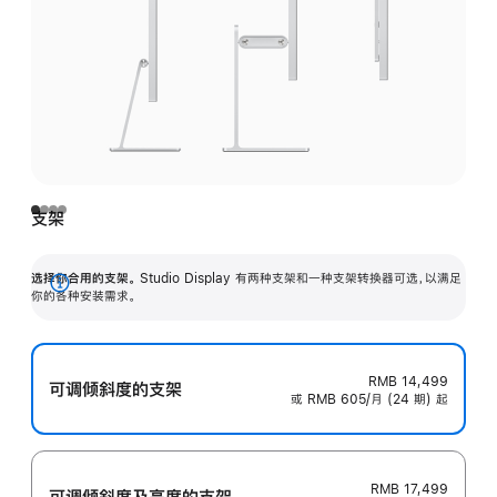
支架
选择你合用的支架。
Studio Display 有两种支架和一种支架转换器可选，以满足
展
你的各种安装需求。
开
RMB 14,499
可调倾斜度的支架
或 RMB 605/月 (24 期) 起
RMB 17,499
可调倾斜度及高‍度的支‍架