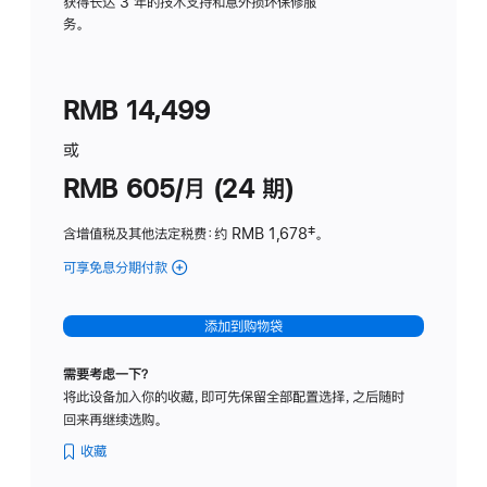
务
获得长达 3 年的技术支持和意外损坏保修服
务。
计
划
(适
RMB 14,499
用
于
或
Studio
RMB 605/月 (24 期)
Display
含增值税及其他法定税费
：约 RMB 1,678
脚
‡。
注
可享免息分期付款
(Studio
Display
-
添加到购物袋
纳
米
需要考虑一下？
纹
将此设备加入你的收藏，即可先保留全部配置选择，之后随时
理
回来再继续选购。
玻
璃
收藏
面