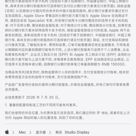
期付款方案由信用卡发卡机构 (包括但不限于招商银行、中国建设银行、中国工商银行
等，具体支持分期付款服务的可选择银行及对应分期付款方案请见付款页面)、蚂蚁金服
(花呗) 以及微信分付面向符合条件的中国大陆居民提供。部分银行会要求你通过支付
宝完成购买。Apple Store 零售店的分期付款方案可能与 Apple Store 在线商店不
同，请到店咨询 Specialist 专家。所有银行信用卡分期均需经你的信用卡发卡机构批
准；对于花呗分期，需经蚂蚁金服批准；对于微信分付分期，需经微信分付批准。如果你选
择的分期付款方案未获得信用卡发卡机构、蚂蚁金服或微信分付的批准，Apple 将不会
被告知原因。请参阅信用卡发卡机构 (包括但不限于招商银行、中国建设银行、中国工商
银行等，具体支持分期付款服务的可选择银行请见付款页面) 网站、支付宝网站和微信
分付服务页面，了解相关条件、费用和收费。订单可能需要满足特定金额要求，不同免息
分期期数对应的最低限额可能有所不同。上述分期付款服务只适用于个人消费者。企业
和教育机构客户、企业员工购买计划 (EPP) 和 Apple 员工购买计划 (EPP) 适用的分
期付款方案可能与上述方案不同，详情请参见教育商店、EPP 在线商店和企业商店。公
司信用卡无资格申请分期。招商银行分期付款单笔订单最高限额为 RMB 150000。
当商品有货并/或发货时，购物金额将计入你的信用卡、支付宝或微信分付账单。相关财
务费用将显示在你的信用卡对账单、支付宝或微信账户中。
产品按广告宣传价或标价提供分期付款服务。价格包含增值税。所有订单均可享受免费
送货服务。
此信息更新于 2026 年 7 月 30 日。
1. 重量依配置和制造工艺的不同而可能有所差异。
我们会使用你所在位置，为你更快显示送货选项。我们通过你的 IP 地址，或者你在上次
访问 Apple 网站时输入的位置信息，找到了你的位置。
Mac
显示器
购买 Studio Display