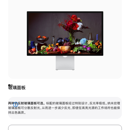
玻璃面板
两种抗反射玻璃面板可选。
标配的玻璃面板经过特别设计，反光率极低。纳米纹理
展
玻璃面板可分散反射光，从而进一步减少反光，即使在高亮光源的工作场所也能保
持出色画质。
开