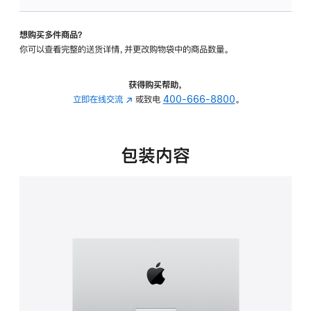
板
-
想购买多件商品？
可
你可以查看完整的送货详情，并更改购物袋中的商品数量。
调
倾
斜
获得购买帮助，
度
立即在线交流
(在
或致电
400-666-8800
。
的
新
支
窗
架
口
包装内容
的
中
分
打
期
开)
付
款
选
项)