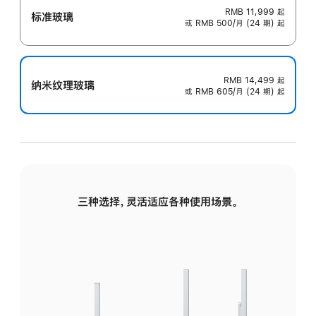
RMB 11,999
起
标准玻璃
或 RMB 500/月 (24 期) 起
RMB 14,499
起
纳米纹理玻璃
或 RMB 605/月 (24 期) 起
三种选择，灵活适应各种使用场景。
标