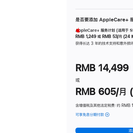
是否要添加 AppleCare+
AppleCare+ 服务计划 (适用于 Stu
RMB 1,249
或
RMB 53/月 (24 
获得长达 3 年的技术支持和意外损
RMB 14,499
或
RMB 605/月 (
含增值税及其他法定税费
：约 RMB 1
可享免息分期付款
(Studio
Display
-
添