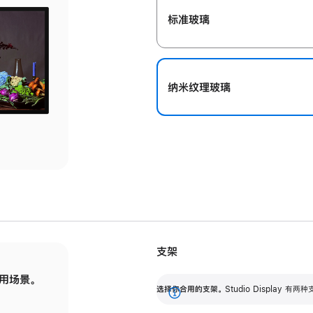
标准玻璃
纳米纹理玻璃
支架
用场景。
标配可调倾斜度的支架，提供 30 度的倾斜度
选
选择你合用的支架。
Studio Display
调节范围。
展