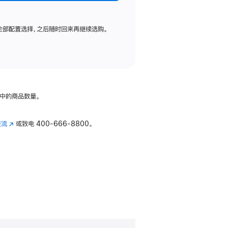
全部配置选择，之后随时回来再继续选购。
中的商品数量。
交流
(在
或致电
400-666-8800。
新
窗
口
中
打
开)