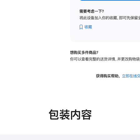
纳
米
需要考虑一下？
纹
将此设备加入你的收藏，即可先保留
理
玻
收藏
璃
面
板
想购买多件商品？
-
你可以查看完整的送货详情，并更改购物袋
可
调
倾
获得购买帮助，
立即在线
斜
度
的
支
架
包装内容
的
分
期
付
款