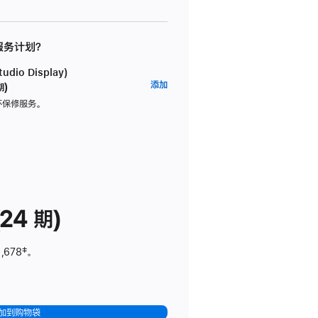
 服务计划？
dio Display)
AppleCare+
添加
期)
服
坏保修服务。
务
计
划
(适
用
于
24 期)
Studio
Display)
,678
脚
‡。
注
加到购物袋