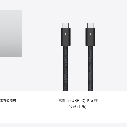
选
项)
理玻璃面板和可
雷雳 5 (USB-C) Pro 连
接线 (1 米)