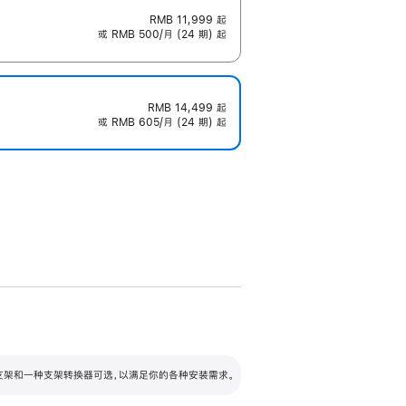
RMB 11,999
起
或 RMB 500/月 (24 期) 起
RMB 14,499
起
或 RMB 605/月 (24 期) 起
配可调倾斜度及高度的支架，额外增加 105
VESA 支架转换器
 有两种支架和一种支架转换器可选，以满足你的各种安装需求。
毫米的高度调节范围。
容的支架 (未随附)