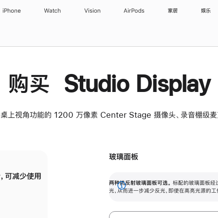
iPhone
Watch
Vision
AirPods
家居
娱乐
购买 Studio Display
桌上视角功能的 1200 万像素 Center Stage 摄像头、录音棚
玻璃面板
，可减少使用
纳米纹理玻璃面板可进一步减少反光，即使在
两种抗反射玻璃面板可选。
标配的玻璃面板经
。
有高亮光源的场所使用，也能保持出色画质。
展
光，从而进一步减少反光，即使在高亮光源的工
开