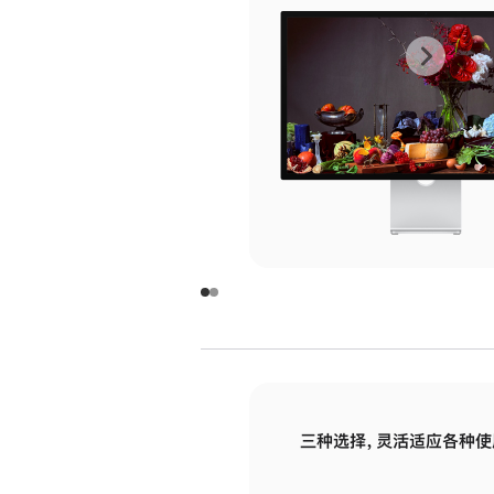
上
下
一
一
张
张
图
图
库
库
图
图
片
片
-
-
玻
玻
璃
璃
三种选择，灵活适应各种使
面
面
板
板