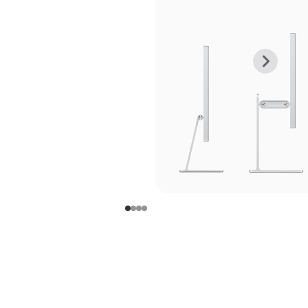
上
下
一
一
张
张
图
图
库
库
图
图
片
片
-
-
支
支
架
架