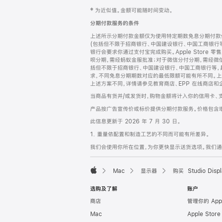
网
脚
‡ 为近似值。金额可能随时间变动。
注
页
分期付款服务的条件
页
上述所示分期付款金额仅为使用特定期数免息分期付款估
脚
(包括但不限于招商银行、中国建设银行、中国工商银行
银行会要求你通过支付宝完成购买。Apple Store 零
呗分期，需经蚂蚁金服批准；对于微信分付分期，需经微信
括但不限于招商银行、中国建设银行、中国工商银行等，
求，不同免息分期期数对应的最低限额可能有所不同。上述分
上述方案不同，详情请参见教育商店、EPP 在线商店和
当商品有货并/或发货时，购物金额将计入你的信用卡、
产品按广告宣传价或标价提供分期付款服务。价格包含
此信息更新于 2026 年 7 月 30 日。
1. 重量依配置和制造工艺的不同而可能有所差异。
我们会使用你所在位置，为你更快显示送货选项。我们通过你
Mac
显示器
购买 Studio Displ
Apple
选购及了解
账户
商店
管理你的 App
Mac
Apple Stor