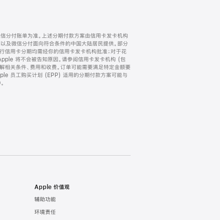
微信分付账单为准。上述分期付款方案由信用卡发卡机构
) 以及微信分付面向符合条件的中国大陆居民提供。部分
家。所有银行信用卡分期均需经你的信用卡发卡机构批准；对于花
ple 将不会被告知原因。请参阅信用卡发卡机构 (包
了解相关条件、费用和收费。订单可能需要满足特定金额要
e 员工购买计划 (EPP) 适用的分期付款方案可能与
。
Apple 价值观
辅助功能
环境责任