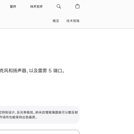
配件
技术支持
概览
技术规格
级麦克风和扬声器，以及雷雳 5 端口。
过特别设计，反光率极低。纳米纹理玻璃面板可分散反射
作场所也能保持出色画质。