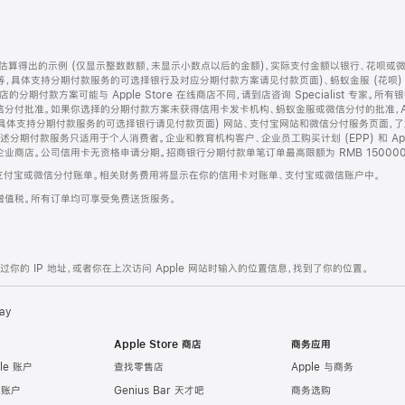
算得出的示例 (仅显示整数数额，未显示小数点以后的金额)，实际支付金额以银行、花呗或
等，具体支持分期付款服务的可选择银行及对应分期付款方案请见付款页面)、蚂蚁金服 (花呗
售店的分期付款方案可能与 Apple Store 在线商店不同，请到店咨询 Specialist 专
分付批准。如果你选择的分期付款方案未获得信用卡发卡机构、蚂蚁金服或微信分付的批准，Ap
具体支持分期付款服务的可选择银行请见付款页面) 网站、支付宝网站和微信分付服务页面，
期付款服务只适用于个人消费者。企业和教育机构客户、企业员工购买计划 (EPP) 和 Appl
企业商店。公司信用卡无资格申请分期。招商银行分期付款单笔订单最高限额为 RMB 150000
支付宝或微信分付账单。相关财务费用将显示在你的信用卡对账单、支付宝或微信账户中。
增值税。所有订单均可享受免费送货服务。
的 IP 地址，或者你在上次访问 Apple 网站时输入的位置信息，找到了你的位置。
ay
Apple Store 商店
商务应用
le 账户
查找零售店
Apple 与商务
e 账户
Genius Bar 天才吧
商务选购