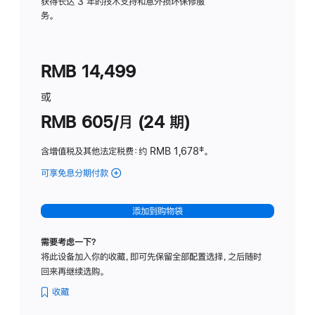
务
获得长达 3 年的技术支持和意外损坏保修服
务。
计
划
(适
RMB 14,499
用
于
或
Studio
RMB 605/月 (24 期)
Display
含增值税及其他法定税费
：约 RMB 1,678
脚
‡。
注
可享免息分期付款
(Studio
Display
-
添加到购物袋
纳
米
需要考虑一下？
纹
将此设备加入你的收藏，即可先保留全部配置选择，之后随时
理
回来再继续选购。
玻
璃
收藏
面