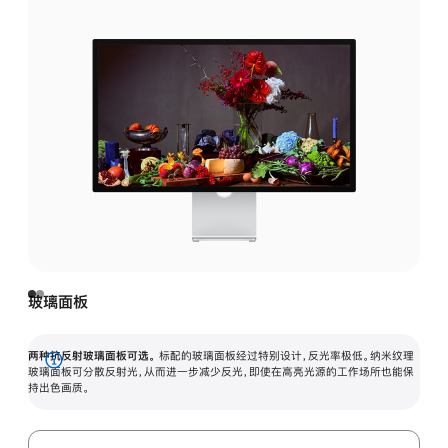
玻璃面板
两种抗反射玻璃面板可选。
标配的玻璃面板经过特别设计，反光率极低。纳米纹理
展
玻璃面板可分散反射光，从而进一步减少反光，即使在高亮光源的工作场所也能保
持出色画质。
开