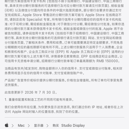
期付款方案由信用卡发卡机构 (包括但不限于招商银行、中国建设银行、中国工商银行
等，具体支持分期付款服务的可选择银行及对应分期付款方案请见付款页面)、蚂蚁金服
(花呗) 以及微信分付面向符合条件的中国大陆居民提供。部分银行会要求你通过支付
宝完成购买。Apple Store 零售店的分期付款方案可能与 Apple Store 在线商店不
同，请到店咨询 Specialist 专家。所有银行信用卡分期均需经你的信用卡发卡机构批
准；对于花呗分期，需经蚂蚁金服批准；对于微信分付分期，需经微信分付批准。如果你选
择的分期付款方案未获得信用卡发卡机构、蚂蚁金服或微信分付的批准，Apple 将不会
被告知原因。请参阅信用卡发卡机构 (包括但不限于招商银行、中国建设银行、中国工商
银行等，具体支持分期付款服务的可选择银行请见付款页面) 网站、支付宝网站和微信
分付服务页面，了解相关条件、费用和收费。订单可能需要满足特定金额要求，不同免息
分期期数对应的最低限额可能有所不同。上述分期付款服务只适用于个人消费者。企业
和教育机构客户、企业员工购买计划 (EPP) 和 Apple 员工购买计划 (EPP) 适用的分
期付款方案可能与上述方案不同，详情请参见教育商店、EPP 在线商店和企业商店。公
司信用卡无资格申请分期。招商银行分期付款单笔订单最高限额为 RMB 150000。
当商品有货并/或发货时，购物金额将计入你的信用卡、支付宝或微信分付账单。相关财
务费用将显示在你的信用卡对账单、支付宝或微信账户中。
产品按广告宣传价或标价提供分期付款服务。价格包含增值税。所有订单均可享受免费
送货服务。
此信息更新于 2026 年 7 月 30 日。
1. 重量依配置和制造工艺的不同而可能有所差异。
我们会使用你所在位置，为你更快显示送货选项。我们通过你的 IP 地址，或者你在上次
访问 Apple 网站时输入的位置信息，找到了你的位置。
Mac
显示器
购买 Studio Display