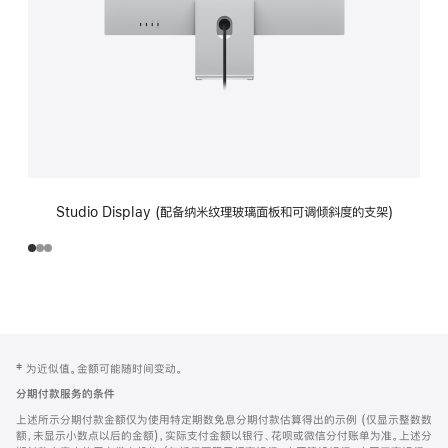
Studio Display (配备纳米纹理玻璃面板和可调倾斜度的支架)
网
脚
‡ 为近似值。金额可能随时间变动。
注
页
分期付款服务的条件
页
上述所示分期付款金额仅为使用特定期数免息分期付款估算得出的示例 (仅显示整数数
脚
额，未显示小数点以后的金额)，实际支付金额以银行、花呗或微信分付账单为准。上述分