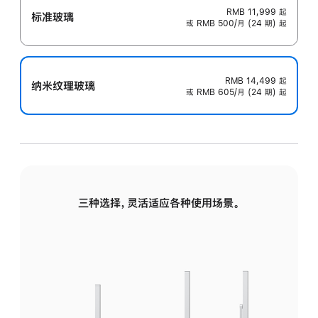
RMB 11,999
起
标准玻璃
或 RMB 500/月 (24 期) 起
RMB 14,499
起
纳米纹理玻璃
或 RMB 605/月 (24 期) 起
三种选择，灵活适应各种使用场景。
标