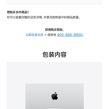
板
-
想购买多件商品？
可
你可以查看完整的送货详情，并更改购物袋中的商品数量。
调
倾
斜
获得购买帮助，
度
立即在线交流
(在
或致电
400-666-8800
。
的
新
支
窗
架
口
包装内容
的
中
分
打
期
开)
付
款
选
项)