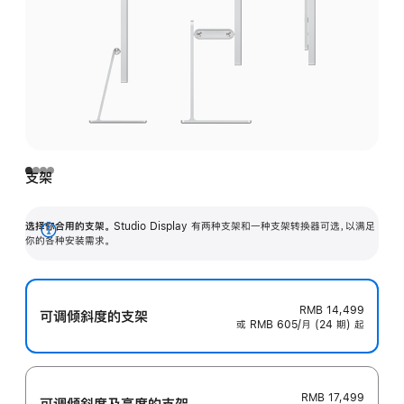
支架
选择你合用的支架。
Studio Display 有两种支架和一种支架转换器可选，以满足
展
你的各种安装需求。
开
RMB 14,499
可调倾斜度的支架
或 RMB 605/月 (24 期) 起
RMB 17,499
可调倾斜度及高‍度的支‍架