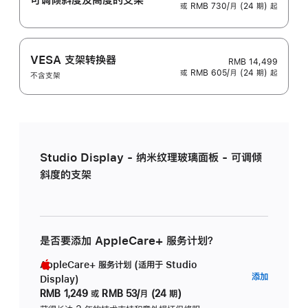
或 RMB 730/月 (24 期) 起
VESA 支架转换器
RMB 14,499
或 RMB 605/月 (24 期) 起
不含支架
Studio Display - 纳米纹理玻璃面板 - 可调倾
斜度的支架
是否要添加 AppleCare+ 服务计划？
AppleCare+ 服务计划 (适用于 Studio
AppleC
添加
Display)
服
RMB 1,249
或
RMB 53/月 (24 期)