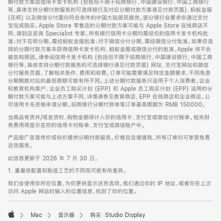
期付款方案由信用卡发卡机构 (包括但不限于招商银行、中国建设银行、中国工商银行
等，具体支持分期付款服务的可选择银行及对应分期付款方案请见付款页面)、蚂蚁金服
(花呗) 以及微信分付面向符合条件的中国大陆居民提供。部分银行会要求你通过支付
宝完成购买。Apple Store 零售店的分期付款方案可能与 Apple Store 在线商店不
同，请到店咨询 Specialist 专家。所有银行信用卡分期均需经你的信用卡发卡机构批
准；对于花呗分期，需经蚂蚁金服批准；对于微信分付分期，需经微信分付批准。如果你选
择的分期付款方案未获得信用卡发卡机构、蚂蚁金服或微信分付的批准，Apple 将不会
被告知原因。请参阅信用卡发卡机构 (包括但不限于招商银行、中国建设银行、中国工商
银行等，具体支持分期付款服务的可选择银行请见付款页面) 网站、支付宝网站和微信
分付服务页面，了解相关条件、费用和收费。订单可能需要满足特定金额要求，不同免息
分期期数对应的最低限额可能有所不同。上述分期付款服务只适用于个人消费者。企业
和教育机构客户、企业员工购买计划 (EPP) 和 Apple 员工购买计划 (EPP) 适用的分
期付款方案可能与上述方案不同，详情请参见教育商店、EPP 在线商店和企业商店。公
司信用卡无资格申请分期。招商银行分期付款单笔订单最高限额为 RMB 150000。
当商品有货并/或发货时，购物金额将计入你的信用卡、支付宝或微信分付账单。相关财
务费用将显示在你的信用卡对账单、支付宝或微信账户中。
产品按广告宣传价或标价提供分期付款服务。价格包含增值税。所有订单均可享受免费
送货服务。
此信息更新于 2026 年 7 月 30 日。
1. 重量依配置和制造工艺的不同而可能有所差异。
我们会使用你所在位置，为你更快显示送货选项。我们通过你的 IP 地址，或者你在上次
访问 Apple 网站时输入的位置信息，找到了你的位置。
Mac
显示器
购买 Studio Display