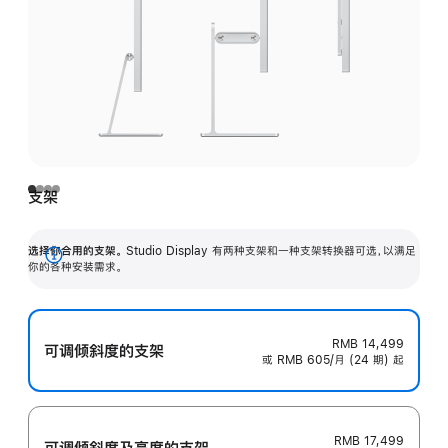
支架
选择你合用的支架。
Studio Display 有两种支架和一种支架转换器可选，以满足
展
你的各种安装需求。
开
RMB 14,499
可调倾斜度的支架
或 RMB 605/月 (24 期) 起
RMB 17,499
可调倾斜度及高‍度的支‍架