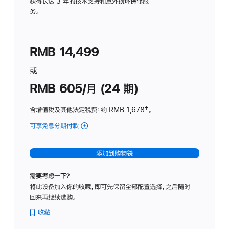
务
获得长达 3 年的技术支持和意外损坏保修服
务。
计
划
(适
RMB 14,499
用
于
或
Studio
RMB 605/月 (24 期)
Display
含增值税及其他法定税费
：约 RMB 1,678
脚
‡。
注
可享免息分期付款
(Studio
Display
-
添加到购物袋
纳
米
需要考虑一下？
纹
将此设备加入你的收藏，即可先保留全部配置选择，之后随时
理
回来再继续选购。
玻
璃
收藏
面