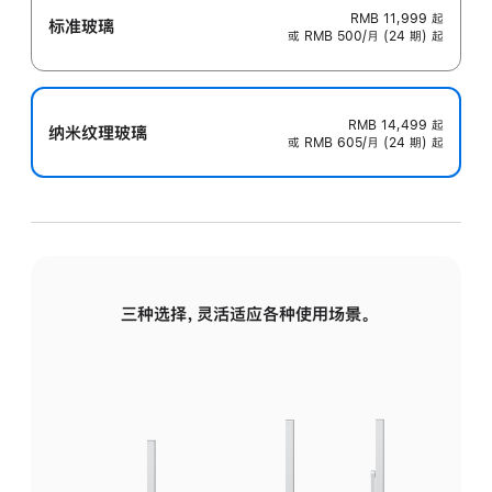
RMB 11,999
起
标准玻璃
或 RMB 500/月 (24 期) 起
RMB 14,499
起
纳米纹理玻璃
或 RMB 605/月 (24 期) 起
三种选择，灵活适应各种使用场景。
标