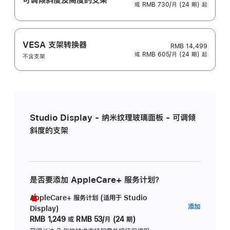
或 RMB 730/月 (24 期) 起
VESA 支架转换器
RMB 14,499
或 RMB 605/月 (24 期) 起
不含支架
Studio Display - 纳米纹理玻璃面板 - 可调倾
斜度的支架
是否要添加 AppleCare+ 服务计划？
AppleCare+ 服务计划 (适用于 Studio
AppleC
添加
Display)
服
RMB 1,249
或
RMB 53/月 (24 期)