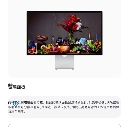
玻璃面板
两种抗反射玻璃面板可选。
标配的玻璃面板经过特别设计，反光率极低。纳米纹理
展
玻璃面板可分散反射光，从而进一步减少反光，即使在高亮光源的工作场所也能保
持出色画质。
开