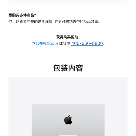
板
-
想购买多件商品？
可
你可以查看完整的送货详情，并更改购物袋中的商品数量。
调
倾
斜
获得购买帮助，
度
立即在线交流
(在
或致电
400-666-8800
。
的
新
支
窗
架
口
包装内容
的
中
分
打
期
开)
付
款
选
项)