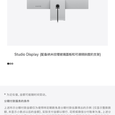
Studio Display (配备纳米纹理玻璃面板和可调倾斜度的支架)
网
脚
‡ 为近似值。金额可能随时间变动。
注
页
分期付款服务的条件
页
上述所示分期付款金额仅为使用特定期数免息分期付款估算得出的示例 (仅显示整数数
脚
额，未显示小数点以后的金额)，实际支付金额以银行、花呗或微信分付账单为准。上述分