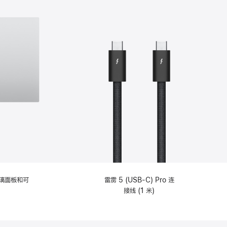
选
项)
理玻璃面板和可
雷雳 5 (USB-C) Pro 连
接线 (1 米)