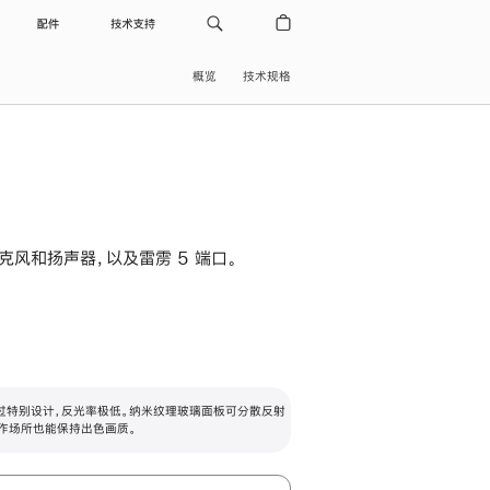
配件
技术支持
概览
技术规格
级麦克风和扬声器，以及雷雳 5 端口。
过特别设计，反光率极低。纳米纹理玻璃面板可分散反射
作场所也能保持出色画质。