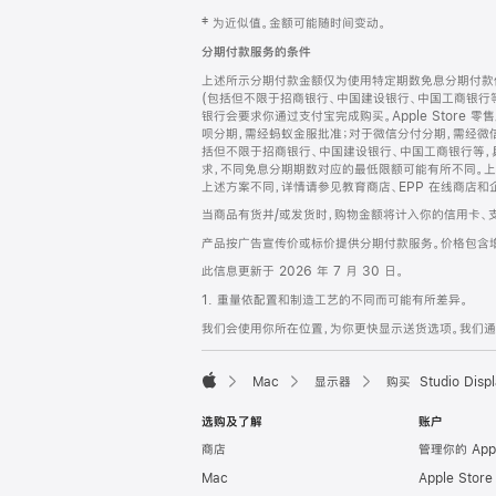
网
脚
‡ 为近似值。金额可能随时间变动。
注
页
分期付款服务的条件
页
上述所示分期付款金额仅为使用特定期数免息分期付款估
脚
(包括但不限于招商银行、中国建设银行、中国工商银行
银行会要求你通过支付宝完成购买。Apple Store 零
呗分期，需经蚂蚁金服批准；对于微信分付分期，需经微信
括但不限于招商银行、中国建设银行、中国工商银行等，
求，不同免息分期期数对应的最低限额可能有所不同。上述分
上述方案不同，详情请参见教育商店、EPP 在线商店和
当商品有货并/或发货时，购物金额将计入你的信用卡、
产品按广告宣传价或标价提供分期付款服务。价格包含
此信息更新于 2026 年 7 月 30 日。
1. 重量依配置和制造工艺的不同而可能有所差异。
我们会使用你所在位置，为你更快显示送货选项。我们通过你
Mac
显示器
购买 Studio Displ
Apple
选购及了解
账户
商店
管理你的 App
Mac
Apple Stor