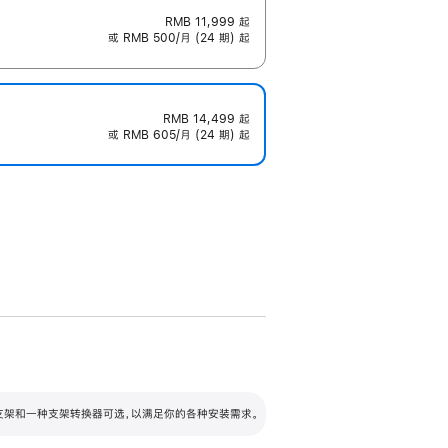
RMB 11,999
起
或 RMB 500/月 (24 期) 起
RMB 14,499
起
或 RMB 605/月 (24 期) 起
配可调倾斜度及高度的支架，额外增加 105
VESA 支架转换器
 有两种支架和一种支架转换器可选，以满足你的各种安装需求。
毫米的高度调节范围。
容的支架 (未随附)