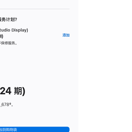
 服务计划？
dio Display)
AppleCare+
添加
期)
服
坏保修服务。
务
计
划
(适
用
于
24 期)
Studio
Display)
,678
脚
‡。
注
加到购物袋