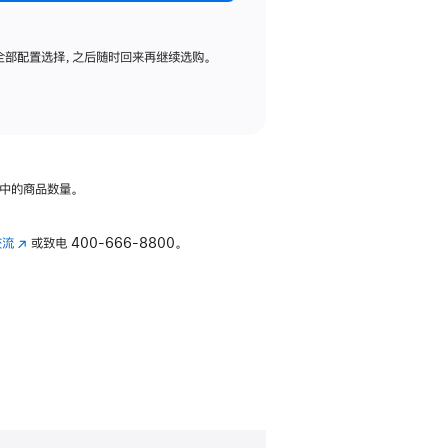
全部配置选择，之后随时回来再继续选购。
中的商品数量。
交流
(在
或致电
400-666-8800。
新
窗
口
中
打
开)