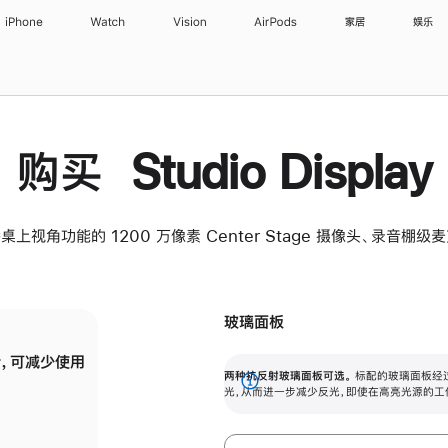
iPhone
Watch
Vision
AirPods
家居
娱乐
购买 Studio Display
桌上视角功能的 1200 万像素 Center Stage 摄像头、录音棚
玻璃面板
，可减少使用
纳米纹理玻璃面板可进一步减少反光，即使在
两种抗反射玻璃面板可选。
标配的玻璃面板经
。
有高亮光源的场所使用，也能保持出色画质。
展
光，从而进一步减少反光，即使在高亮光源的工
开