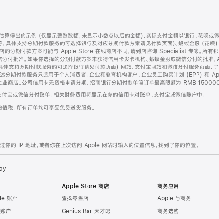
算得出的示例 (仅显示整数数额，未显示小数点以后的金额)，实际支付金额以银行、花呗或
等，具体支持分期付款服务的可选择银行及对应分期付款方案请见付款页面)、蚂蚁金服 (花呗
售店的分期付款方案可能与 Apple Store 在线商店不同，请到店咨询 Specialist 专
分付批准。如果你选择的分期付款方案未获得信用卡发卡机构、蚂蚁金服或微信分付的批准，Ap
具体支持分期付款服务的可选择银行请见付款页面) 网站、支付宝网站和微信分付服务页面，
期付款服务只适用于个人消费者。企业和教育机构客户、企业员工购买计划 (EPP) 和 Appl
企业商店。公司信用卡无资格申请分期。招商银行分期付款单笔订单最高限额为 RMB 150000
支付宝或微信分付账单。相关财务费用将显示在你的信用卡对账单、支付宝或微信账户中。
增值税。所有订单均可享受免费送货服务。
的 IP 地址，或者你在上次访问 Apple 网站时输入的位置信息，找到了你的位置。
ay
Apple Store 商店
商务应用
le 账户
查找零售店
Apple 与商务
e 账户
Genius Bar 天才吧
商务选购