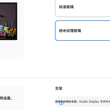
标准玻璃
纳米纹理玻璃
支架
用场景。
标配可调倾斜度的支架，提供 30 度的倾斜度
选
选择你合用的支架。
Studio Display
调节范围。
展