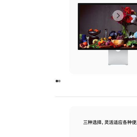
上
下
一
一
张
张
图
图
库
库
图
图
片
片
-
-
玻
玻
璃
璃
三种选择，灵活适应各种使
面
面
板
板