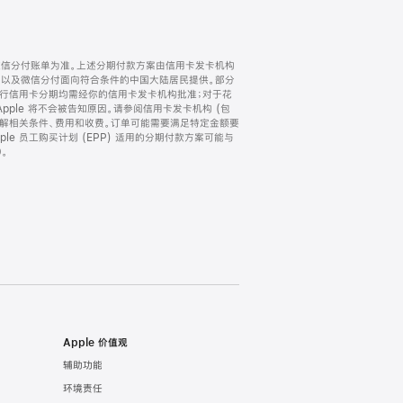
微信分付账单为准。上述分期付款方案由信用卡发卡机构
) 以及微信分付面向符合条件的中国大陆居民提供。部分
家。所有银行信用卡分期均需经你的信用卡发卡机构批准；对于花
ple 将不会被告知原因。请参阅信用卡发卡机构 (包
了解相关条件、费用和收费。订单可能需要满足特定金额要
e 员工购买计划 (EPP) 适用的分期付款方案可能与
。
Apple 价值观
辅助功能
环境责任