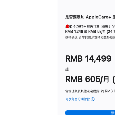
是否要添加 AppleCare+
AppleCare+ 服务计划 (适用于 Stu
RMB 1,249
或
RMB 53/月 (24 
获得长达 3 年的技术支持和意外损
RMB 14,499
或
RMB 605/月 (
含增值税及其他法定税费
：约 RMB 1
可享免息分期付款
(Studio
Display
-
添