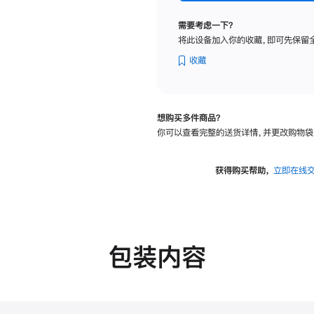
纳
米
需要考虑一下？
纹
将此设备加入你的收藏，即可先保留
理
玻
收藏
璃
面
板
想购买多件商品？
-
你可以查看完整的送货详情，并更改购物袋
可
调
倾
获得购买帮助，
立即在线
斜
度
的
支
架
包装内容
的
分
期
付
款