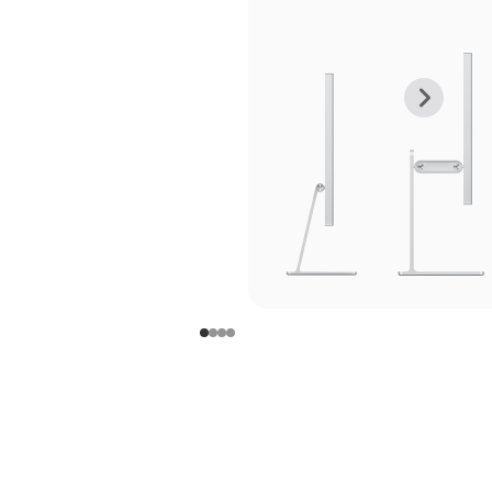
上
下
一
一
张
张
图
图
库
库
图
图
片
片
-
-
支
支
架
架