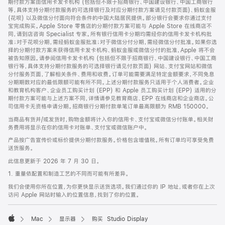
期付款方案由信用卡发卡机构 (包括但不限于招商银行、中国建设银行、中国工商银行
等，具体支持分期付款服务的可选择银行及对应分期付款方案请见付款页面)、蚂蚁金服
(花呗) 以及微信分付面向符合条件的中国大陆居民提供。部分银行会要求你通过支付
宝完成购买。Apple Store 零售店的分期付款方案可能与 Apple Store 在线商店不
同，请到店咨询 Specialist 专家。所有银行信用卡分期均需经你的信用卡发卡机构批
准；对于花呗分期，需经蚂蚁金服批准；对于微信分付分期，需经微信分付批准。如果你选
择的分期付款方案未获得信用卡发卡机构、蚂蚁金服或微信分付的批准，Apple 将不会
被告知原因。请参阅信用卡发卡机构 (包括但不限于招商银行、中国建设银行、中国工商
银行等，具体支持分期付款服务的可选择银行请见付款页面) 网站、支付宝网站和微信
分付服务页面，了解相关条件、费用和收费。订单可能需要满足特定金额要求，不同免息
分期期数对应的最低限额可能有所不同。上述分期付款服务只适用于个人消费者。企业
和教育机构客户、企业员工购买计划 (EPP) 和 Apple 员工购买计划 (EPP) 适用的分
期付款方案可能与上述方案不同，详情请参见教育商店、EPP 在线商店和企业商店。公
司信用卡无资格申请分期。招商银行分期付款单笔订单最高限额为 RMB 150000。
当商品有货并/或发货时，购物金额将计入你的信用卡、支付宝或微信分付账单。相关财
务费用将显示在你的信用卡对账单、支付宝或微信账户中。
产品按广告宣传价或标价提供分期付款服务。价格包含增值税。所有订单均可享受免费
送货服务。
此信息更新于 2026 年 7 月 30 日。
1. 重量依配置和制造工艺的不同而可能有所差异。
我们会使用你所在位置，为你更快显示送货选项。我们通过你的 IP 地址，或者你在上次
访问 Apple 网站时输入的位置信息，找到了你的位置。
Mac
显示器
购买 Studio Display