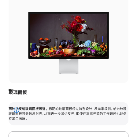
玻璃面板
两种抗反射玻璃面板可选。
标配的玻璃面板经过特别设计，反光率极低。纳米纹理
展
玻璃面板可分散反射光，从而进一步减少反光，即使在高亮光源的工作场所也能保
持出色画质。
开