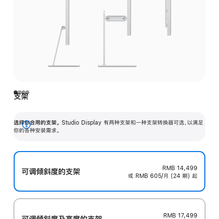
支架
选择你合用的支架。
Studio Display 有两种支架和一种支架转换器可选，以满足
展
你的各种安装需求。
开
RMB 14,499
可调倾斜度的支架
或 RMB 605/月 (24 期) 起
RMB 17,499
可调倾斜度及高‍度的支‍架