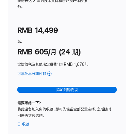
务
获得长达 3 年的技术支持和意外损坏保修服
务。
计
划
(适
RMB 14,499
用
于
或
Studio
RMB 605/月 (24 期)
Display
含增值税及其他法定税费
：约 RMB 1,678
脚
‡。
注
可享免息分期付款
(Studio
Display
-
添加到购物袋
纳
米
需要考虑一下？
纹
将此设备加入你的收藏，即可先保留全部配置选择，之后随时
理
回来再继续选购。
玻
璃
收藏
面