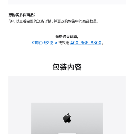
板
-
想购买多件商品？
可
你可以查看完整的送货详情，并更改购物袋中的商品数量。
调
倾
斜
获得购买帮助，
度
立即在线交流
(在
或致电
400-666-8800
。
的
新
支
窗
架
口
包装内容
的
中
分
打
期
开)
付
款
选
项)