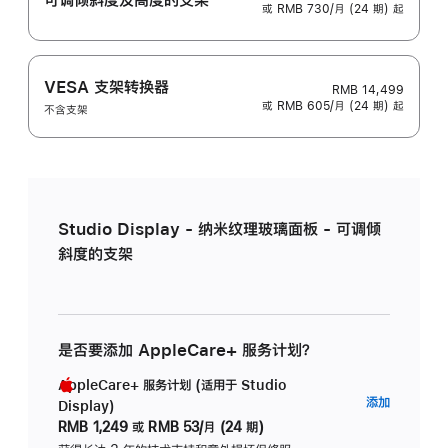
或 RMB 730/月 (24 期) 起
VESA 支架转换器
RMB 14,499
或 RMB 605/月 (24 期) 起
不含支架
Studio Display - 纳米纹理玻璃面板 - 可调倾
斜度的支架
是否要添加 AppleCare+ 服务计划？
AppleCare+ 服务计划 (适用于 Studio
AppleC
添加
Display)
服
RMB 1,249
或
RMB 53/月 (24 期)