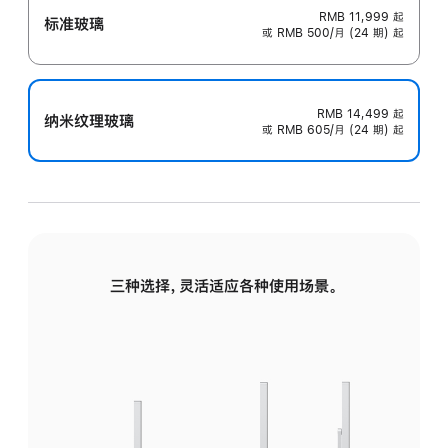
RMB 11,999
起
标准玻璃
或 RMB 500/月 (24 期) 起
RMB 14,499
起
纳米纹理玻璃
或 RMB 605/月 (24 期) 起
三种选择，灵活适应各种使用场景。
标