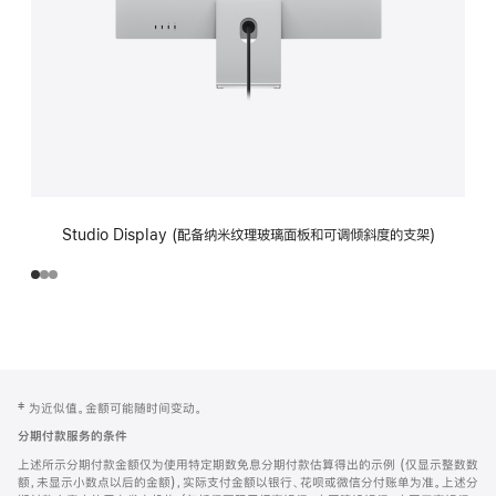
Studio Display (配备纳米纹理玻璃面板和可调倾斜度的支架)
网
脚
‡ 为近似值。金额可能随时间变动。
注
页
分期付款服务的条件
页
上述所示分期付款金额仅为使用特定期数免息分期付款估算得出的示例 (仅显示整数数
脚
额，未显示小数点以后的金额)，实际支付金额以银行、花呗或微信分付账单为准。上述分