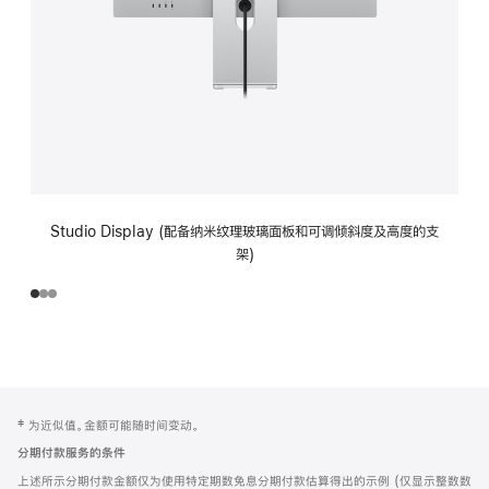
Studio Display (配备纳米纹理玻璃面板和可调倾斜度及高度的支
架)
网
脚
‡ 为近似值。金额可能随时间变动。
注
页
分期付款服务的条件
页
上述所示分期付款金额仅为使用特定期数免息分期付款估算得出的示例 (仅显示整数数