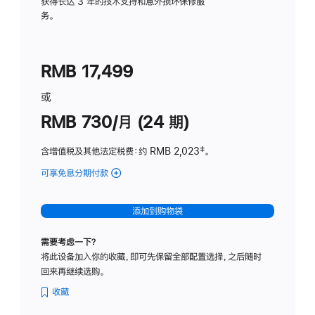
务
获得长达 3 年的技术支持和意外损坏保修服
务。
计
划
(适
RMB 17,499
用
于
或
Studio
RMB 730/月 (24 期)
Display
含增值税及其他法定税费
：约 RMB 2,023
脚
‡。
注
可享免息分期付款
(Studio
Display
-
添加到购物袋
纳
米
需要考虑一下？
纹
将此设备加入你的收藏，即可先保留全部配置选择，之后随时
理
回来再继续选购。
玻
璃
收藏
面