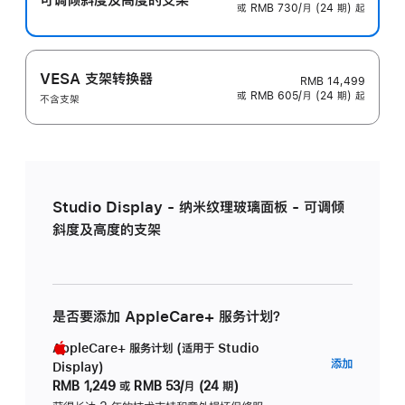
或 RMB 730/月 (24 期) 起
VESA 支架转换器
RMB 14,499
或 RMB 605/月 (24 期) 起
不含支架
Studio Display - 纳米纹理玻璃面板 - 可调倾
斜度及高度的支架
是否要添加 AppleCare+ 服务计划？
AppleCare+ 服务计划 (适用于 Studio
AppleC
添加
Display)
服
RMB 1,249
或
RMB 53/月 (24 期)