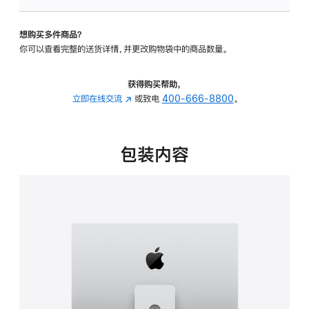
板
-
想购买多件商品？
可
你可以查看完整的送货详情，并更改购物袋中的商品数量。
调
倾
斜
获得购买帮助，
度
立即在线交流
(在
或致电
400-666-8800
。
及
新
高
窗
度
口
包装内容
的
中
支
打
架
开)
的
分
期
付
款
选
项)