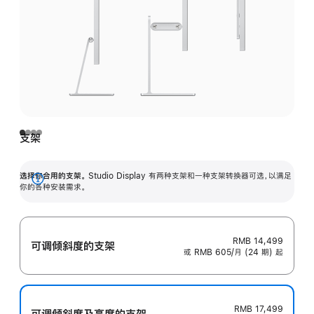
支架
选择你合用的支架。
Studio Display 有两种支架和一种支架转换器可选，以满足
展
你的各种安装需求。
开
RMB 14,499
可调倾斜度的支架
或 RMB 605/月 (24 期) 起
RMB 17,499
可调倾斜度及高‍度的支‍架