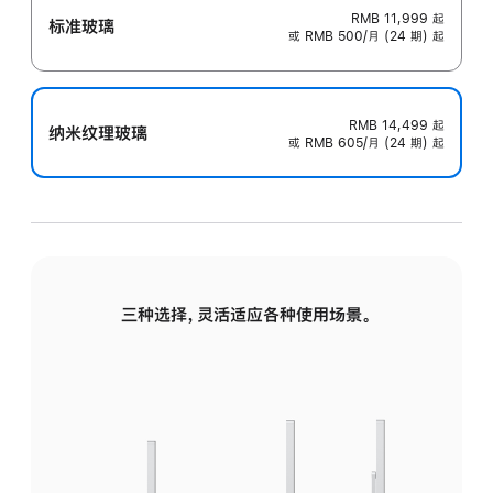
RMB 11,999
起
标准玻璃
或 RMB 500/月 (24 期) 起
RMB 14,499
起
纳米纹理玻璃
或 RMB 605/月 (24 期) 起
三种选择，灵活适应各种使用场景。
标