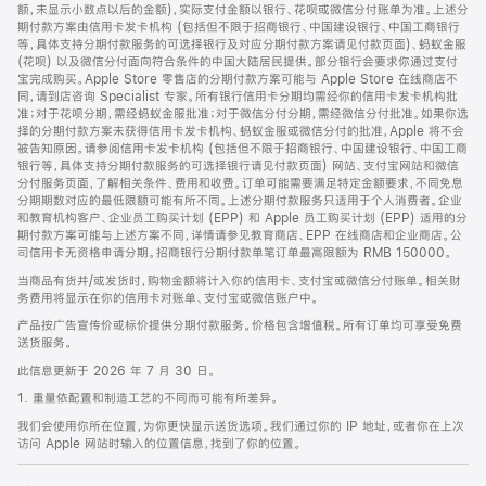
脚
额，未显示小数点以后的金额)，实际支付金额以银行、花呗或微信分付账单为准。上述分
期付款方案由信用卡发卡机构 (包括但不限于招商银行、中国建设银行、中国工商银行
等，具体支持分期付款服务的可选择银行及对应分期付款方案请见付款页面)、蚂蚁金服
(花呗) 以及微信分付面向符合条件的中国大陆居民提供。部分银行会要求你通过支付
宝完成购买。Apple Store 零售店的分期付款方案可能与 Apple Store 在线商店不
同，请到店咨询 Specialist 专家。所有银行信用卡分期均需经你的信用卡发卡机构批
准；对于花呗分期，需经蚂蚁金服批准；对于微信分付分期，需经微信分付批准。如果你选
择的分期付款方案未获得信用卡发卡机构、蚂蚁金服或微信分付的批准，Apple 将不会
被告知原因。请参阅信用卡发卡机构 (包括但不限于招商银行、中国建设银行、中国工商
银行等，具体支持分期付款服务的可选择银行请见付款页面) 网站、支付宝网站和微信
分付服务页面，了解相关条件、费用和收费。订单可能需要满足特定金额要求，不同免息
分期期数对应的最低限额可能有所不同。上述分期付款服务只适用于个人消费者。企业
和教育机构客户、企业员工购买计划 (EPP) 和 Apple 员工购买计划 (EPP) 适用的分
期付款方案可能与上述方案不同，详情请参见教育商店、EPP 在线商店和企业商店。公
司信用卡无资格申请分期。招商银行分期付款单笔订单最高限额为 RMB 150000。
当商品有货并/或发货时，购物金额将计入你的信用卡、支付宝或微信分付账单。相关财
务费用将显示在你的信用卡对账单、支付宝或微信账户中。
产品按广告宣传价或标价提供分期付款服务。价格包含增值税。所有订单均可享受免费
送货服务。
此信息更新于 2026 年 7 月 30 日。
1. 重量依配置和制造工艺的不同而可能有所差异。
我们会使用你所在位置，为你更快显示送货选项。我们通过你的 IP 地址，或者你在上次
访问 Apple 网站时输入的位置信息，找到了你的位置。