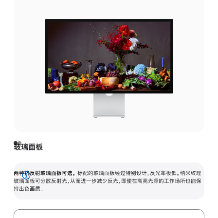
玻璃面板
两种抗反射玻璃面板可选。
标配的玻璃面板经过特别设计，反光率极低。纳米纹理
展
玻璃面板可分散反射光，从而进一步减少反光，即使在高亮光源的工作场所也能保
持出色画质。
开