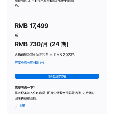
务
获得长达 3 年的技术支持和意外损坏保修服
务。
计
划
(适
RMB 17,499
用
于
或
Studio
RMB 730/月 (24 期)
Display
含增值税及其他法定税费
：约 RMB 2,023
脚
‡。
注
可享免息分期付款
(Studio
Display
-
添加到购物袋
纳
米
需要考虑一下？
纹
将此设备加入你的收藏，即可先保留全部配置选择，之后随时
理
回来再继续选购。
玻
璃
收藏
面