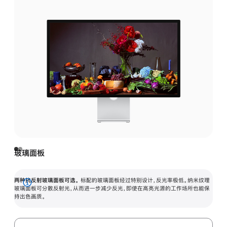
玻璃面板
两种抗反射玻璃面板可选。
标配的玻璃面板经过特别设计，反光率极低。纳米纹理
展
玻璃面板可分散反射光，从而进一步减少反光，即使在高亮光源的工作场所也能保
持出色画质。
开