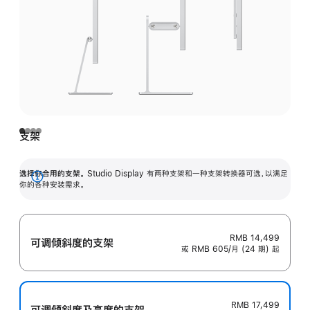
支架
选择你合用的支架。
Studio Display 有两种支架和一种支架转换器可选，以满足
展
你的各种安装需求。
开
RMB 14,499
可调倾斜度的支架
或 RMB 605/月 (24 期) 起
RMB 17,499
可调倾斜度及高‍度的支‍架