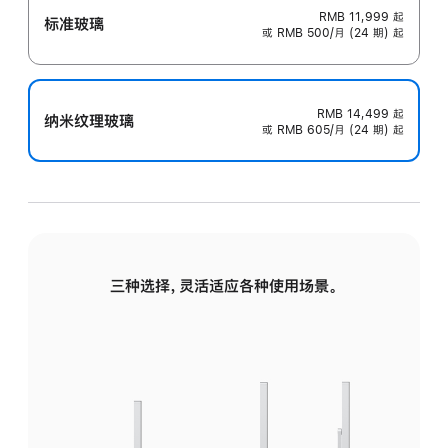
RMB 11,999
起
标准玻璃
或 RMB 500/月 (24 期) 起
RMB 14,499
起
纳米纹理玻璃
或 RMB 605/月 (24 期) 起
三种选择，灵活适应各种使用场景。
标