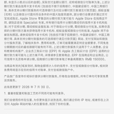
脚
额，未显示小数点以后的金额)，实际支付金额以银行、花呗或微信分付账单为准。上述分
期付款方案由信用卡发卡机构 (包括但不限于招商银行、中国建设银行、中国工商银行
等，具体支持分期付款服务的可选择银行及对应分期付款方案请见付款页面)、蚂蚁金服
(花呗) 以及微信分付面向符合条件的中国大陆居民提供。部分银行会要求你通过支付
宝完成购买。Apple Store 零售店的分期付款方案可能与 Apple Store 在线商店不
同，请到店咨询 Specialist 专家。所有银行信用卡分期均需经你的信用卡发卡机构批
准；对于花呗分期，需经蚂蚁金服批准；对于微信分付分期，需经微信分付批准。如果你选
择的分期付款方案未获得信用卡发卡机构、蚂蚁金服或微信分付的批准，Apple 将不会
被告知原因。请参阅信用卡发卡机构 (包括但不限于招商银行、中国建设银行、中国工商
银行等，具体支持分期付款服务的可选择银行请见付款页面) 网站、支付宝网站和微信
分付服务页面，了解相关条件、费用和收费。订单可能需要满足特定金额要求，不同免息
分期期数对应的最低限额可能有所不同。上述分期付款服务只适用于个人消费者。企业
和教育机构客户、企业员工购买计划 (EPP) 和 Apple 员工购买计划 (EPP) 适用的分
期付款方案可能与上述方案不同，详情请参见教育商店、EPP 在线商店和企业商店。公
司信用卡无资格申请分期。招商银行分期付款单笔订单最高限额为 RMB 150000。
当商品有货并/或发货时，购物金额将计入你的信用卡、支付宝或微信分付账单。相关财
务费用将显示在你的信用卡对账单、支付宝或微信账户中。
产品按广告宣传价或标价提供分期付款服务。价格包含增值税。所有订单均可享受免费
送货服务。
此信息更新于 2026 年 7 月 30 日。
1. 重量依配置和制造工艺的不同而可能有所差异。
我们会使用你所在位置，为你更快显示送货选项。我们通过你的 IP 地址，或者你在上次
访问 Apple 网站时输入的位置信息，找到了你的位置。