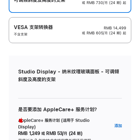
或 RMB 730/月 (24 期) 起
VESA 支架转换器
RMB 14,499
或 RMB 605/月 (24 期) 起
不含支架
Studio Display - 纳米纹理玻璃面板 - 可调倾
斜度及高度的支架
是否要添加 AppleCare+ 服务计划？
AppleCare+ 服务计划 (适用于 Studio
AppleC
添加
Display)
服
RMB 1,249
或
RMB 53/月 (24 期)