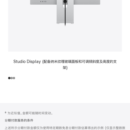
Studio Display (配备纳米纹理玻璃面板和可调倾斜度及高度的支
架)
网
脚
‡ 为近似值。金额可能随时间变动。
注
页
分期付款服务的条件
页
上述所示分期付款金额仅为使用特定期数免息分期付款估算得出的示例 (仅显示整数数