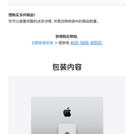
板
-
想购买多件商品？
可
你可以查看完整的送货详情，并更改购物袋中的商品数量。
调
倾
斜
获得购买帮助，
度
立即在线交流
(在
或致电
400-666-8800
。
及
新
高
窗
度
口
包装内容
的
中
支
打
架
开)
的
分
期
付
款
选
项)