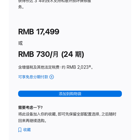
务
获得长达 3 年的技术支持和意外损坏保修服
务。
计
划
(适
RMB 17,499
用
于
或
Studio
RMB 730/月 (24 期)
Display
含增值税及其他法定税费
：约 RMB 2,023
脚
‡。
注
可享免息分期付款
(Studio
Display
-
添加到购物袋
纳
米
需要考虑一下？
纹
将此设备加入你的收藏，即可先保留全部配置选择，之后随时
理
回来再继续选购。
玻
璃
收藏
面