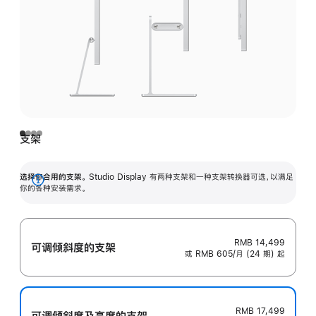
支架
选择你合用的支架。
Studio Display 有两种支架和一种支架转换器可选，以满足
展
你的各种安装需求。
开
RMB 14,499
可调倾斜度的支架
或 RMB 605/月 (24 期) 起
RMB 17,499
可调倾斜度及高‍度的支‍架