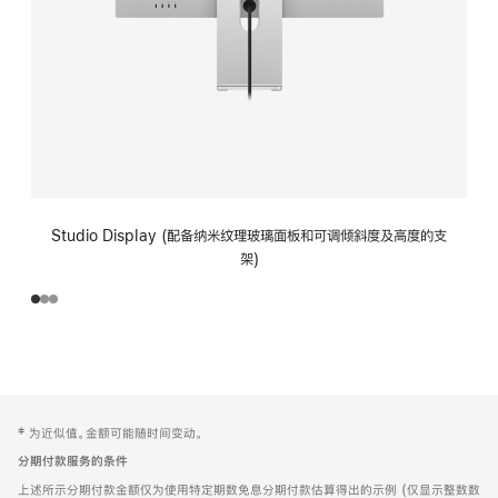
Studio Display (配备纳米纹理玻璃面板和可调倾斜度及高度的支
架)
网
脚
‡ 为近似值。金额可能随时间变动。
注
页
分期付款服务的条件
页
上述所示分期付款金额仅为使用特定期数免息分期付款估算得出的示例 (仅显示整数数