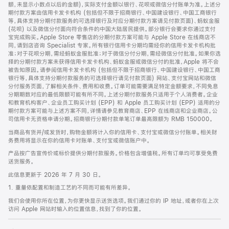
脚
额，未显示小数点以后的金额)，实际支付金额以银行、花呗或微信分付账单为准。上述分
期付款方案由信用卡发卡机构 (包括但不限于招商银行、中国建设银行、中国工商银行
等，具体支持分期付款服务的可选择银行及对应分期付款方案请见付款页面)、蚂蚁金服
(花呗) 以及微信分付面向符合条件的中国大陆居民提供。部分银行会要求你通过支付
宝完成购买。Apple Store 零售店的分期付款方案可能与 Apple Store 在线商店不
同，请到店咨询 Specialist 专家。所有银行信用卡分期均需经你的信用卡发卡机构批
准；对于花呗分期，需经蚂蚁金服批准；对于微信分付分期，需经微信分付批准。如果你选
择的分期付款方案未获得信用卡发卡机构、蚂蚁金服或微信分付的批准，Apple 将不会
被告知原因。请参阅信用卡发卡机构 (包括但不限于招商银行、中国建设银行、中国工商
银行等，具体支持分期付款服务的可选择银行请见付款页面) 网站、支付宝网站和微信
分付服务页面，了解相关条件、费用和收费。订单可能需要满足特定金额要求，不同免息
分期期数对应的最低限额可能有所不同。上述分期付款服务只适用于个人消费者。企业
和教育机构客户、企业员工购买计划 (EPP) 和 Apple 员工购买计划 (EPP) 适用的分
期付款方案可能与上述方案不同，详情请参见教育商店、EPP 在线商店和企业商店。公
司信用卡无资格申请分期。招商银行分期付款单笔订单最高限额为 RMB 150000。
当商品有货并/或发货时，购物金额将计入你的信用卡、支付宝或微信分付账单。相关财
务费用将显示在你的信用卡对账单、支付宝或微信账户中。
产品按广告宣传价或标价提供分期付款服务。价格包含增值税。所有订单均可享受免费
送货服务。
此信息更新于 2026 年 7 月 30 日。
1. 重量依配置和制造工艺的不同而可能有所差异。
我们会使用你所在位置，为你更快显示送货选项。我们通过你的 IP 地址，或者你在上次
访问 Apple 网站时输入的位置信息，找到了你的位置。