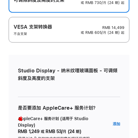
或 RMB 730/月 (24 期) 起
VESA 支架转换器
RMB 14,499
或 RMB 605/月 (24 期) 起
不含支架
Studio Display - 纳米纹理玻璃面板 - 可调倾
斜度及高度的支架
是否要添加 AppleCare+ 服务计划？
AppleCare+ 服务计划 (适用于 Studio
AppleC
添加
Display)
服
RMB 1,249
或
RMB 53/月 (24 期)