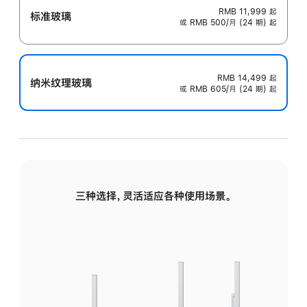
RMB 11,999
起
标准玻璃
或 RMB 500/月 (24 期) 起
RMB 14,499
起
纳米纹理玻璃
或 RMB 605/月 (24 期) 起
三种选择，灵活适应各种使用场景。
标