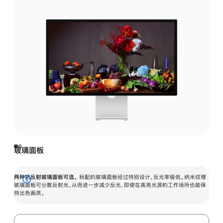
玻璃面板
两种抗反射玻璃面板可选。
标配的玻璃面板经过特别设计，反光率极低。纳米纹理
展
玻璃面板可分散反射光，从而进一步减少反光，即使在高亮光源的工作场所也能保
持出色画质。
开