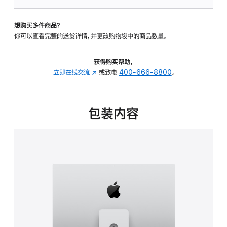
板
-
想购买多件商品？
可
你可以查看完整的送货详情，并更改购物袋中的商品数量。
调
倾
斜
获得购买帮助，
度
立即在线交流
(在
或致电
400-666-8800
。
及
新
高
窗
度
口
包装内容
的
中
支
打
架
开)
的
分
期
付
款
选
项)