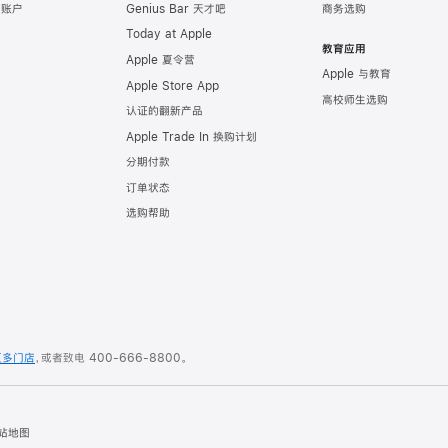
e 账户
Genius Bar 天才吧
商务选购
Today at Apple
教育应用
Apple 夏令营
Apple 与教育
Apple Store App
高校师生选购
认证的翻新产品
Apple Trade In 换购计划
分期付款
订单状态
选购帮助
更多门店
，或者致电
400-666-8800
。
站地图