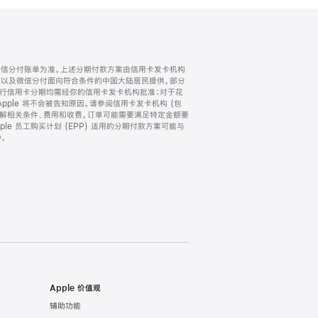
微信分付账单为准。上述分期付款方案由信用卡发卡机构
) 以及微信分付面向符合条件的中国大陆居民提供。部分
家。所有银行信用卡分期均需经你的信用卡发卡机构批准；对于花
ple 将不会被告知原因。请参阅信用卡发卡机构 (包
了解相关条件、费用和收费。订单可能需要满足特定金额要
e 员工购买计划 (EPP) 适用的分期付款方案可能与
。
Apple 价值观
辅助功能