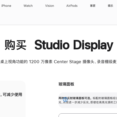
iPhone
Watch
Vision
AirPods
家居
娱乐
购买 Studio Display
桌上视角功能的 1200 万像素 Center Stage 摄像头、录音棚
玻璃面板
，可减少使用
纳米纹理玻璃面板可进一步减少反光，即使在
两种抗反射玻璃面板可选。
标配的玻璃面板经
。
有高亮光源的场所使用，也能保持出色画质。
展
光，从而进一步减少反光，即使在高亮光源的工
开