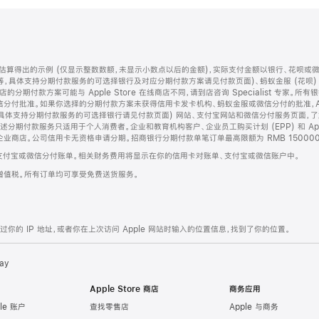
算得出的示例 (仅显示整数数额，未显示小数点以后的金额)，实际支付金额以银行、花呗或
等，具体支持分期付款服务的可选择银行及对应分期付款方案请见付款页面)、蚂蚁金服 (花呗
售店的分期付款方案可能与 Apple Store 在线商店不同，请到店咨询 Specialist 专
分付批准。如果你选择的分期付款方案未获得信用卡发卡机构、蚂蚁金服或微信分付的批准，Ap
具体支持分期付款服务的可选择银行请见付款页面) 网站、支付宝网站和微信分付服务页面，
期付款服务只适用于个人消费者。企业和教育机构客户、企业员工购买计划 (EPP) 和 Appl
企业商店。公司信用卡无资格申请分期。招商银行分期付款单笔订单最高限额为 RMB 150000
支付宝或微信分付账单。相关财务费用将显示在你的信用卡对账单、支付宝或微信账户中。
增值税。所有订单均可享受免费送货服务。
的 IP 地址，或者你在上次访问 Apple 网站时输入的位置信息，找到了你的位置。
ay
Apple Store 商店
商务应用
le 账户
查找零售店
Apple 与商务