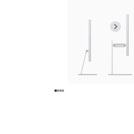
上
下
一
一
张
张
图
图
库
库
图
图
片
片
-
-
支
支
架
架