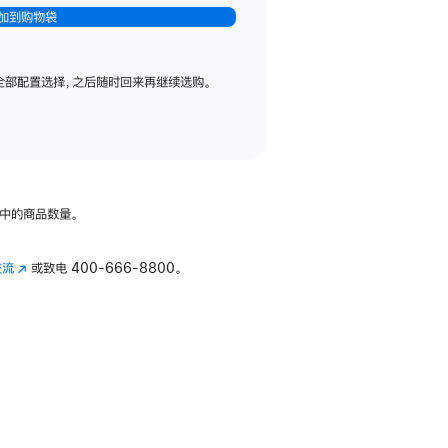
加到购物袋
全部配置选择，之后随时回来再继续选购。
中的商品数量。
交流
(在
或致电
400-666-8800。
新
窗
口
中
打
开)