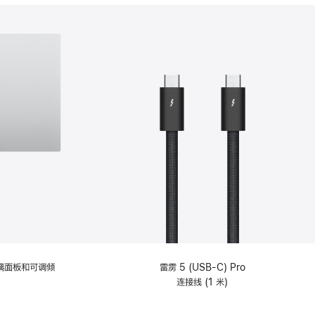
分
期
付
款
选
项)
理玻璃面板和可调倾
雷雳 5 (USB-C) Pro
连接线 (1 米)