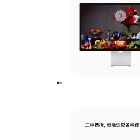
上
下
一
一
张
张
图
图
库
库
图
图
片
片
-
-
玻
玻
璃
璃
三种选择，灵活适应各种使
面
面
板
板