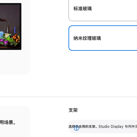
标准玻璃
纳米纹理玻璃
支架
用场景。
标配可调倾斜度的支架，提供 30 度的倾斜度
选
选择你合用的支架。
Studio Display
调节范围。
展