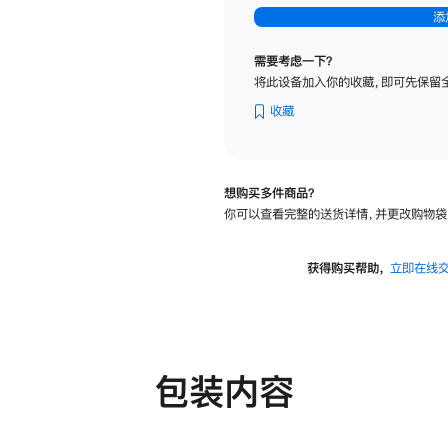
-
添
纳
米
需要考虑一下？
纹
将此设备加入你的收藏，即可先保留
理
玻
收藏
璃
面
板
想购买多件商品？
-
你可以查看完整的送货详情，并更改购物袋
可
调
倾
获得购买帮助，
立即在线
斜
度
及
高
度
包装内容
的
支
架
的