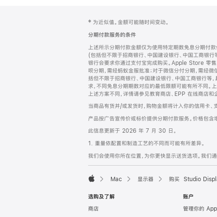
网
脚
‡ 为近似值。金额可能随时间变动。
注
页
分期付款服务的条件
页
上述所示分期付款金额仅为使用特定期数免息分期付款估
脚
(包括但不限于招商银行、中国建设银行、中国工商银行
银行会要求你通过支付宝完成购买。Apple Store 零
呗分期，需经蚂蚁金服批准；对于微信分付分期，需经微信
括但不限于招商银行、中国建设银行、中国工商银行等，
求，不同免息分期期数对应的最低限额可能有所不同。上述分
上述方案不同，详情请参见教育商店、EPP 在线商店和
当商品有货并/或发货时，购物金额将计入你的信用卡、
产品按广告宣传价或标价提供分期付款服务。价格包含
此信息更新于 2026 年 7 月 30 日。
1. 重量依配置和制造工艺的不同而可能有所差异。
我们会使用你所在位置，为你更快显示送货选项。我们通过你
Mac
显示器
购买 Studio Displ
Apple
选购及了解
账户
商店
管理你的 App