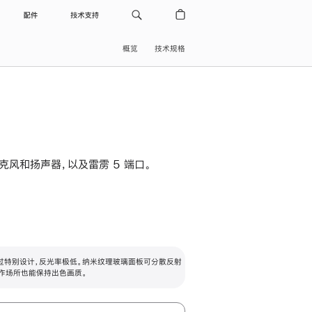
配件
技术支持
概览
技术规格
级麦克风和扬声器，以及雷雳 5 端口。
过特别设计，反光率极低。纳米纹理玻璃面板可分散反射
作场所也能保持出色画质。