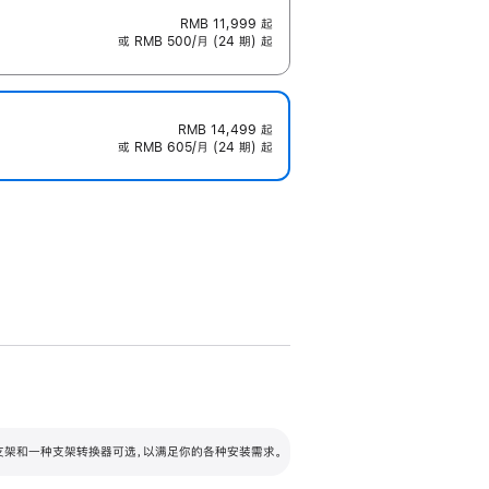
RMB 11,999
起
或 RMB 500/月 (24 期) 起
RMB 14,499
起
或 RMB 605/月 (24 期) 起
配可调倾斜度及高度的支架，额外增加 105
VESA 支架转换器
 有两种支架和一种支架转换器可选，以满足你的各种安装需求。
毫米的高度调节范围。
容的支架 (未随附)