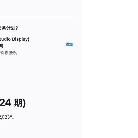
 服务计划？
dio Display)
AppleCare+
添加
期)
服
坏保修服务。
务
计
划
(适
用
于
24 期)
Studio
Display)
2,023
脚
‡。
注