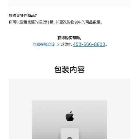
板
-
想购买多件商品？
可
你可以查看完整的送货详情，并更改购物袋中的商品数量。
调
倾
斜
获得购买帮助，
度
立即在线交流
(在
或致电
400-666-8800
。
及
新
高
窗
度
口
包装内容
的
中
支
打
架
开)
的
分
期
付
款
选
项)