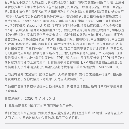
脚
额，未显示小数点以后的金额)，实际支付金额以银行、花呗或微信分付账单为准。上述分
期付款方案由信用卡发卡机构 (包括但不限于招商银行、中国建设银行、中国工商银行
等，具体支持分期付款服务的可选择银行及对应分期付款方案请见付款页面)、蚂蚁金服
(花呗) 以及微信分付面向符合条件的中国大陆居民提供。部分银行会要求你通过支付
宝完成购买。Apple Store 零售店的分期付款方案可能与 Apple Store 在线商店不
同，请到店咨询 Specialist 专家。所有银行信用卡分期均需经你的信用卡发卡机构批
准；对于花呗分期，需经蚂蚁金服批准；对于微信分付分期，需经微信分付批准。如果你选
择的分期付款方案未获得信用卡发卡机构、蚂蚁金服或微信分付的批准，Apple 将不会
被告知原因。请参阅信用卡发卡机构 (包括但不限于招商银行、中国建设银行、中国工商
银行等，具体支持分期付款服务的可选择银行请见付款页面) 网站、支付宝网站和微信
分付服务页面，了解相关条件、费用和收费。订单可能需要满足特定金额要求，不同免息
分期期数对应的最低限额可能有所不同。上述分期付款服务只适用于个人消费者。企业
和教育机构客户、企业员工购买计划 (EPP) 和 Apple 员工购买计划 (EPP) 适用的分
期付款方案可能与上述方案不同，详情请参见教育商店、EPP 在线商店和企业商店。公
司信用卡无资格申请分期。招商银行分期付款单笔订单最高限额为 RMB 150000。
当商品有货并/或发货时，购物金额将计入你的信用卡、支付宝或微信分付账单。相关财
务费用将显示在你的信用卡对账单、支付宝或微信账户中。
产品按广告宣传价或标价提供分期付款服务。价格包含增值税。所有订单均可享受免费
送货服务。
此信息更新于 2026 年 7 月 30 日。
1. 重量依配置和制造工艺的不同而可能有所差异。
我们会使用你所在位置，为你更快显示送货选项。我们通过你的 IP 地址，或者你在上次
访问 Apple 网站时输入的位置信息，找到了你的位置。