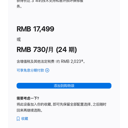
务
获得长达 3 年的技术支持和意外损坏保修服
务。
计
划
(适
RMB 17,499
用
于
或
Studio
RMB 730/月 (24 期)
Display
含增值税及其他法定税费
：约 RMB 2,023
脚
‡。
注
可享免息分期付款
(Studio
Display
-
添加到购物袋
纳
米
需要考虑一下？
纹
将此设备加入你的收藏，即可先保留全部配置选择，之后随时
理
回来再继续选购。
玻
璃
收藏
面