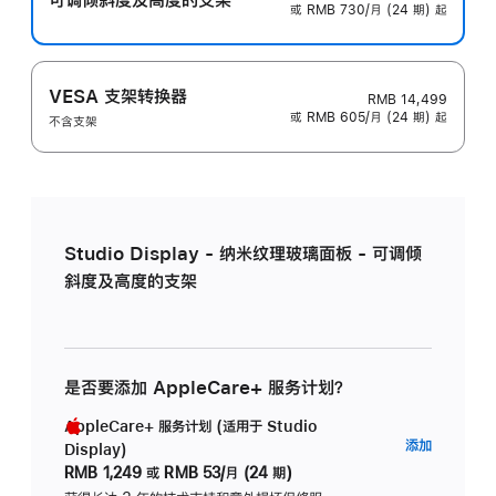
或 RMB 730/月 (24 期) 起
VESA 支架转换器
RMB 14,499
或 RMB 605/月 (24 期) 起
不含支架
Studio Display - 纳米纹理玻璃面板 - 可调倾
斜度及高度的支架
是否要添加 AppleCare+ 服务计划？
AppleCare+ 服务计划 (适用于 Studio
AppleC
添加
Display)
服
RMB 1,249
或
RMB 53/月 (24 期)