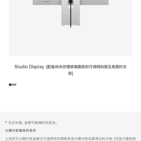
Studio Display (配备纳米纹理玻璃面板和可调倾斜度及高度的支
架)
网
脚
‡ 为近似值。金额可能随时间变动。
注
页
分期付款服务的条件
页
上述所示分期付款金额仅为使用特定期数免息分期付款估算得出的示例 (仅显示整数数