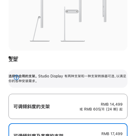
支架
选择你合用的支架。
Studio Display 有两种支架和一种支架转换器可选，以满足
展
你的各种安装需求。
开
RMB 14,499
可调倾斜度的支架
或 RMB 605/月 (24 期) 起
RMB 17,499
可调倾斜度及高‍度的支‍架