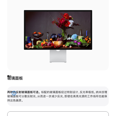
玻璃面板
两种抗反射玻璃面板可选。
标配的玻璃面板经过特别设计，反光率极低。纳米纹理
展
玻璃面板可分散反射光，从而进一步减少反光，即使在高亮光源的工作场所也能保
持出色画质。
开