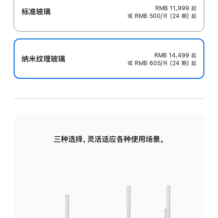
RMB 11,999
起
标准玻璃
或 RMB 500/月 (24 期) 起
RMB 14,499
起
纳米纹理玻璃
或 RMB 605/月 (24 期) 起
三种选择，灵活适应各种使用场景。
标