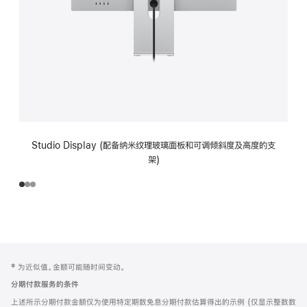
Studio Display (配备纳米纹理玻璃面板和可调倾斜度及高度的支
架)
网
脚
‡ 为近似值。金额可能随时间变动。
注
页
分期付款服务的条件
页
上述所示分期付款金额仅为使用特定期数免息分期付款估算得出的示例 (仅显示整数数