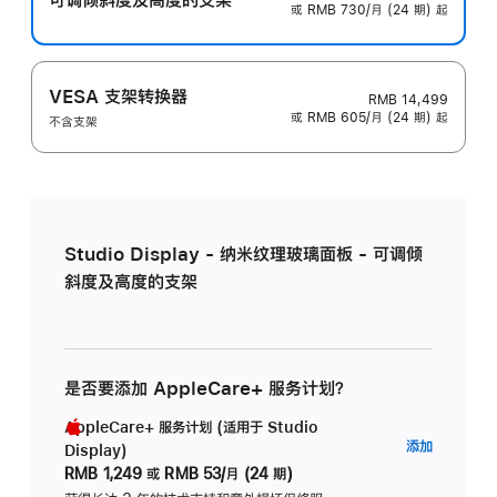
或 RMB 730/月 (24 期) 起
VESA 支架转换器
RMB 14,499
或 RMB 605/月 (24 期) 起
不含支架
Studio Display - 纳米纹理玻璃面板 - 可调倾
斜度及高度的支架
是否要添加 AppleCare+ 服务计划？
AppleCare+ 服务计划 (适用于 Studio
AppleC
添加
Display)
服
RMB 1,249
或
RMB 53/月 (24 期)