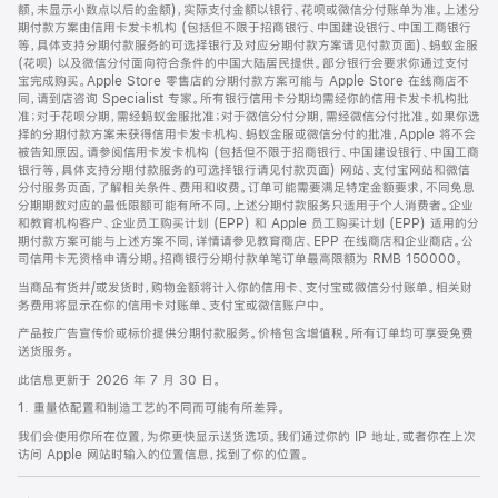
脚
额，未显示小数点以后的金额)，实际支付金额以银行、花呗或微信分付账单为准。上述分
期付款方案由信用卡发卡机构 (包括但不限于招商银行、中国建设银行、中国工商银行
等，具体支持分期付款服务的可选择银行及对应分期付款方案请见付款页面)、蚂蚁金服
(花呗) 以及微信分付面向符合条件的中国大陆居民提供。部分银行会要求你通过支付
宝完成购买。Apple Store 零售店的分期付款方案可能与 Apple Store 在线商店不
同，请到店咨询 Specialist 专家。所有银行信用卡分期均需经你的信用卡发卡机构批
准；对于花呗分期，需经蚂蚁金服批准；对于微信分付分期，需经微信分付批准。如果你选
择的分期付款方案未获得信用卡发卡机构、蚂蚁金服或微信分付的批准，Apple 将不会
被告知原因。请参阅信用卡发卡机构 (包括但不限于招商银行、中国建设银行、中国工商
银行等，具体支持分期付款服务的可选择银行请见付款页面) 网站、支付宝网站和微信
分付服务页面，了解相关条件、费用和收费。订单可能需要满足特定金额要求，不同免息
分期期数对应的最低限额可能有所不同。上述分期付款服务只适用于个人消费者。企业
和教育机构客户、企业员工购买计划 (EPP) 和 Apple 员工购买计划 (EPP) 适用的分
期付款方案可能与上述方案不同，详情请参见教育商店、EPP 在线商店和企业商店。公
司信用卡无资格申请分期。招商银行分期付款单笔订单最高限额为 RMB 150000。
当商品有货并/或发货时，购物金额将计入你的信用卡、支付宝或微信分付账单。相关财
务费用将显示在你的信用卡对账单、支付宝或微信账户中。
产品按广告宣传价或标价提供分期付款服务。价格包含增值税。所有订单均可享受免费
送货服务。
此信息更新于 2026 年 7 月 30 日。
1. 重量依配置和制造工艺的不同而可能有所差异。
我们会使用你所在位置，为你更快显示送货选项。我们通过你的 IP 地址，或者你在上次
访问 Apple 网站时输入的位置信息，找到了你的位置。