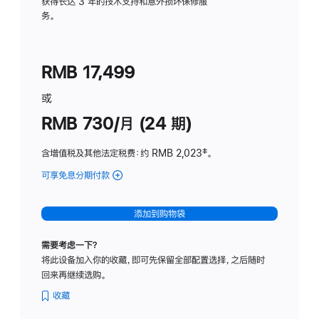
务
获得长达 3 年的技术支持和意外损坏保修服
务。
计
划
(适
RMB 17,499
用
于
或
Studio
RMB 730/月 (24 期)
Display
含增值税及其他法定税费
：约 RMB 2,023
脚
‡。
注
可享免息分期付款
(Studio
Display
-
添加到购物袋
纳
米
需要考虑一下？
纹
将此设备加入你的收藏，即可先保留全部配置选择，之后随时
理
回来再继续选购。
玻
璃
收藏
面