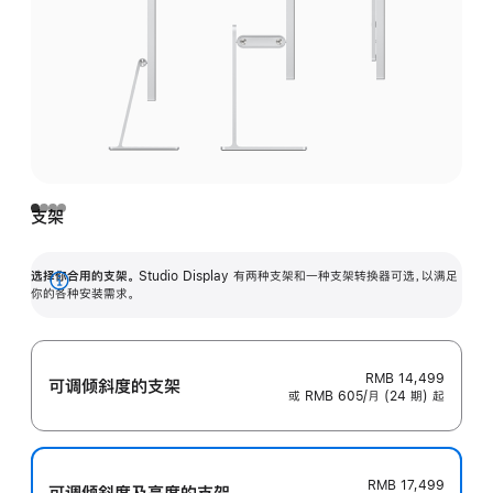
支架
选择你合用的支架。
Studio Display 有两种支架和一种支架转换器可选，以满足
展
你的各种安装需求。
开
RMB 14,499
可调倾斜度的支架
或 RMB 605/月 (24 期) 起
RMB 17,499
可调倾斜度及高‍度的支‍架