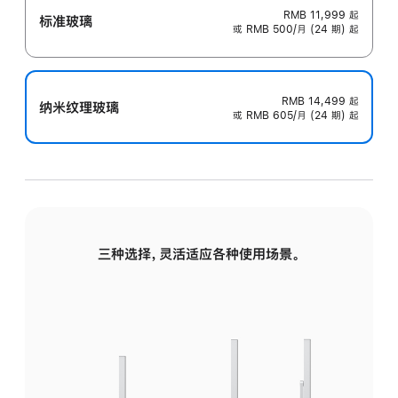
RMB 11,999
起
标准玻璃
或 RMB 500/月 (24 期) 起
RMB 14,499
起
纳米纹理玻璃
或 RMB 605/月 (24 期) 起
三种选择，灵活适应各种使用场景。
标