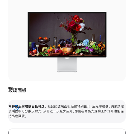
玻璃面板
两种抗反射玻璃面板可选。
标配的玻璃面板经过特别设计，反光率极低。纳米纹理
展
玻璃面板可分散反射光，从而进一步减少反光，即使在高亮光源的工作场所也能保
持出色画质。
开