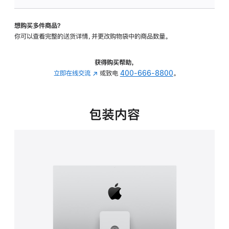
板
-
想购买多件商品？
可
你可以查看完整的送货详情，并更改购物袋中的商品数量。
调
倾
斜
获得购买帮助，
度
立即在线交流
(在
或致电
400-666-8800
。
及
新
高
窗
度
口
包装内容
的
中
支
打
架
开)
的
分
期
付
款
选
项)