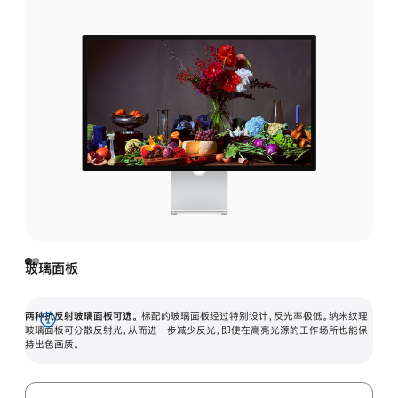
玻璃面板
两种抗反射玻璃面板可选。
标配的玻璃面板经过特别设计，反光率极低。纳米纹理
展
玻璃面板可分散反射光，从而进一步减少反光，即使在高亮光源的工作场所也能保
持出色画质。
开