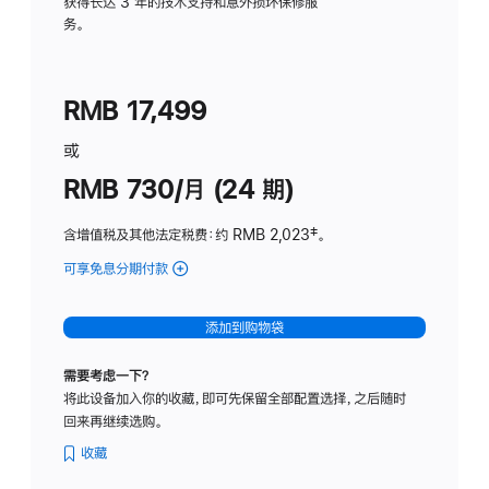
务
获得长达 3 年的技术支持和意外损坏保修服
务。
计
划
(适
RMB 17,499
用
于
或
Studio
RMB 730/月 (24 期)
Display
含增值税及其他法定税费
：约 RMB 2,023
脚
‡。
注
可享免息分期付款
(Studio
Display
-
添加到购物袋
纳
米
需要考虑一下？
纹
将此设备加入你的收藏，即可先保留全部配置选择，之后随时
理
回来再继续选购。
玻
璃
收藏
面