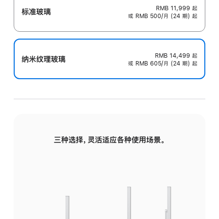
RMB 11,999
起
标准玻璃
或 RMB 500/月 (24 期) 起
RMB 14,499
起
纳米纹理玻璃
或 RMB 605/月 (24 期) 起
三种选择，灵活适应各种使用场景。
标