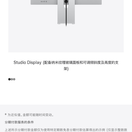
Studio Display (配备纳米纹理玻璃面板和可调倾斜度及高度的支
架)
网
脚
‡ 为近似值。金额可能随时间变动。
注
页
分期付款服务的条件
页
上述所示分期付款金额仅为使用特定期数免息分期付款估算得出的示例 (仅显示整数数