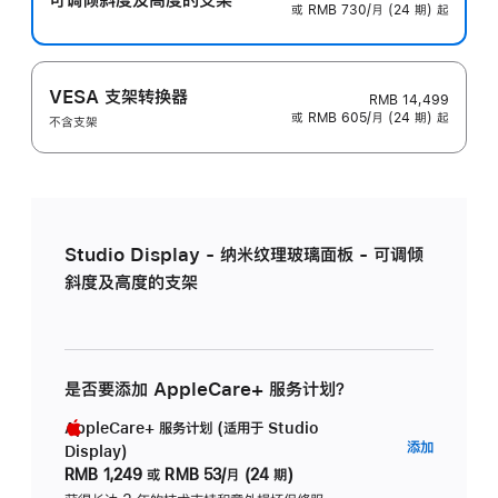
或 RMB 730/月 (24 期) 起
VESA 支架转换器
RMB 14,499
或 RMB 605/月 (24 期) 起
不含支架
Studio Display - 纳米纹理玻璃面板 - 可调倾
斜度及高度的支架
是否要添加 AppleCare+ 服务计划？
AppleCare+ 服务计划 (适用于 Studio
AppleC
添加
Display)
服
RMB 1,249
或
RMB 53/月 (24 期)