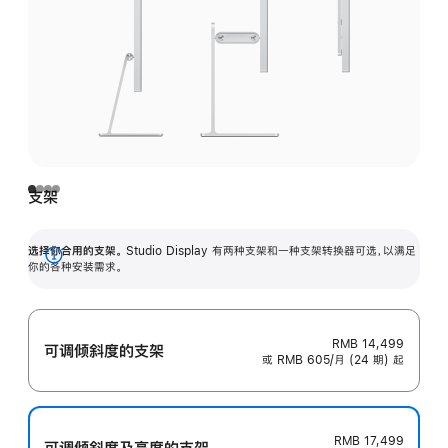
支架
选择你合用的支架。
Studio Display 有两种支架和一种支架转换器可选，以满足
展
你的各种安装需求。
开
RMB 14,499
可调倾斜度的支架
或 RMB 605/月 (24 期) 起
RMB 17,499
可调倾斜度及高‍度的支‍架