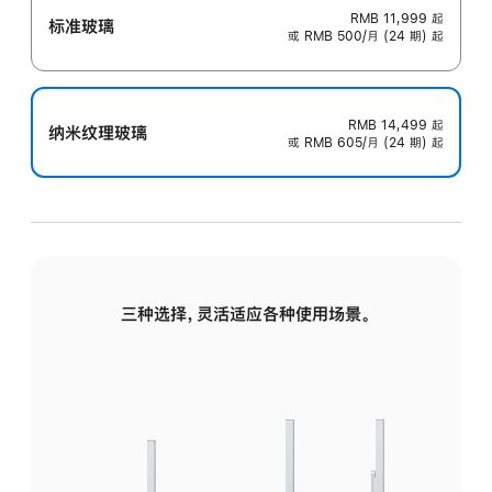
RMB 11,999
起
标准玻璃
或 RMB 500/月 (24 期) 起
RMB 14,499
起
纳米纹理玻璃
或 RMB 605/月 (24 期) 起
三种选择，灵活适应各种使用场景。
标