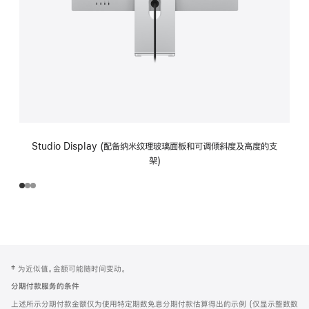
Studio Display (配备纳米纹理玻璃面板和可调倾斜度及高度的支
架)
网
脚
‡ 为近似值。金额可能随时间变动。
注
页
分期付款服务的条件
页
上述所示分期付款金额仅为使用特定期数免息分期付款估算得出的示例 (仅显示整数数