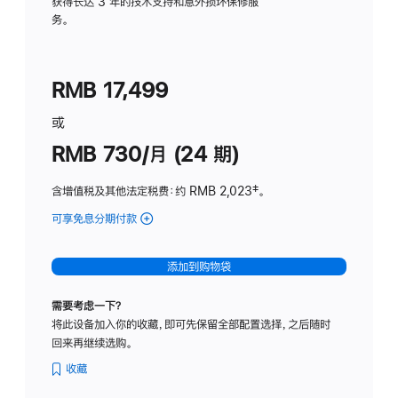
务
获得长达 3 年的技术支持和意外损坏保修服
务。
计
划
(适
RMB 17,499
用
于
或
Studio
RMB 730/月 (24 期)
Display
含增值税及其他法定税费
：约 RMB 2,023
脚
‡。
注
可享免息分期付款
(Studio
Display
-
添加到购物袋
纳
米
需要考虑一下？
纹
将此设备加入你的收藏，即可先保留全部配置选择，之后随时
理
回来再继续选购。
玻
璃
收藏
面