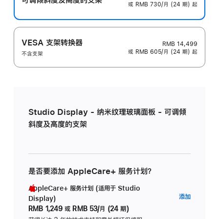
或 RMB 730/月 (24 期) 起
VESA 支架转换器
RMB 14,499
或 RMB 605/月 (24 期) 起
不含支架
Studio Display - 纳米纹理玻璃面板 - 可调倾
斜度及高度的支架
是否要添加 AppleCare+ 服务计划？
AppleCare+ 服务计划 (适用于 Studio
AppleC
添加
Display)
服
RMB 1,249
或
RMB 53/月 (24 期)