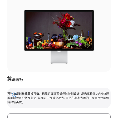
玻璃面板
两种抗反射玻璃面板可选。
标配的玻璃面板经过特别设计，反光率极低。纳米纹理
展
玻璃面板可分散反射光，从而进一步减少反光，即使在高亮光源的工作场所也能保
持出色画质。
开