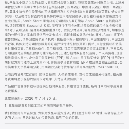
脚
额，未显示小数点以后的金额)，实际支付金额以银行、花呗或微信分付账单为准。上述分
期付款方案由信用卡发卡机构 (包括但不限于招商银行、中国建设银行、中国工商银行
等，具体支持分期付款服务的可选择银行及对应分期付款方案请见付款页面)、蚂蚁金服
(花呗) 以及微信分付面向符合条件的中国大陆居民提供。部分银行会要求你通过支付
宝完成购买。Apple Store 零售店的分期付款方案可能与 Apple Store 在线商店不
同，请到店咨询 Specialist 专家。所有银行信用卡分期均需经你的信用卡发卡机构批
准；对于花呗分期，需经蚂蚁金服批准；对于微信分付分期，需经微信分付批准。如果你选
择的分期付款方案未获得信用卡发卡机构、蚂蚁金服或微信分付的批准，Apple 将不会
被告知原因。请参阅信用卡发卡机构 (包括但不限于招商银行、中国建设银行、中国工商
银行等，具体支持分期付款服务的可选择银行请见付款页面) 网站、支付宝网站和微信
分付服务页面，了解相关条件、费用和收费。订单可能需要满足特定金额要求，不同免息
分期期数对应的最低限额可能有所不同。上述分期付款服务只适用于个人消费者。企业
和教育机构客户、企业员工购买计划 (EPP) 和 Apple 员工购买计划 (EPP) 适用的分
期付款方案可能与上述方案不同，详情请参见教育商店、EPP 在线商店和企业商店。公
司信用卡无资格申请分期。招商银行分期付款单笔订单最高限额为 RMB 150000。
当商品有货并/或发货时，购物金额将计入你的信用卡、支付宝或微信分付账单。相关财
务费用将显示在你的信用卡对账单、支付宝或微信账户中。
产品按广告宣传价或标价提供分期付款服务。价格包含增值税。所有订单均可享受免费
送货服务。
此信息更新于 2026 年 7 月 30 日。
1. 重量依配置和制造工艺的不同而可能有所差异。
我们会使用你所在位置，为你更快显示送货选项。我们通过你的 IP 地址，或者你在上次
访问 Apple 网站时输入的位置信息，找到了你的位置。