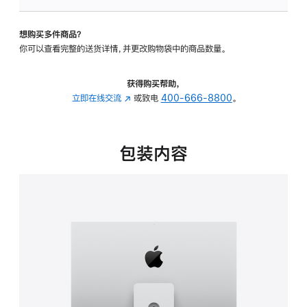
板
-
想购买多件商品？
可
你可以查看完整的送货详情，并更改购物袋中的商品数量。
调
倾
斜
获得购买帮助，
度
立即在线交流
(在
或致电
400-666-8800
。
及
新
高
窗
度
口
包装内容
的
中
支
打
架
开)
的
分
期
付
款
选
项)