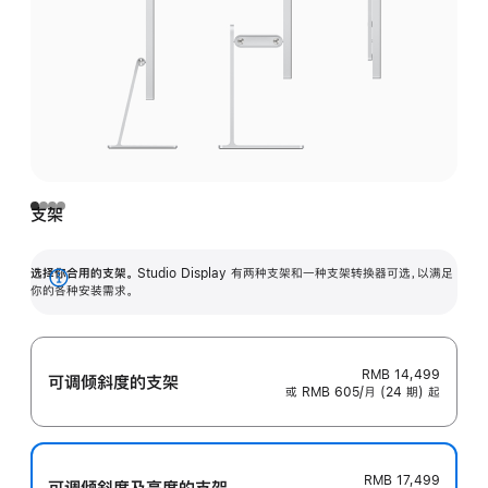
支架
选择你合用的支架。
Studio Display 有两种支架和一种支架转换器可选，以满足
展
你的各种安装需求。
开
RMB 14,499
可调倾斜度的支架
或 RMB 605/月 (24 期) 起
RMB 17,499
可调倾斜度及高‍度的支‍架