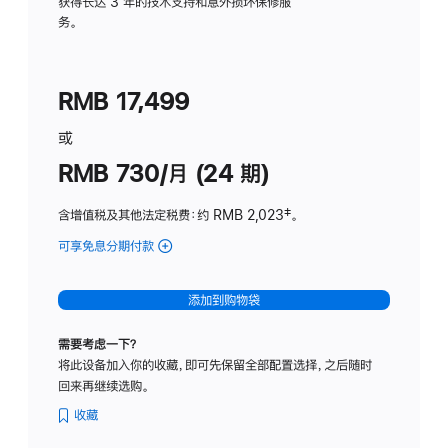
务
获得长达 3 年的技术支持和意外损坏保修服
务。
计
划
(适
RMB 17,499
用
于
或
Studio
RMB 730/月 (24 期)
Display
含增值税及其他法定税费
：约 RMB 2,023
脚
‡。
注
可享免息分期付款
(Studio
Display
-
添加到购物袋
纳
米
需要考虑一下？
纹
将此设备加入你的收藏，即可先保留全部配置选择，之后随时
理
回来再继续选购。
玻
璃
收藏
面