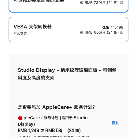
或 RMB 730/月 (24 期) 起
VESA 支架转换器
RMB 14,499
或 RMB 605/月 (24 期) 起
不含支架
Studio Display - 纳米纹理玻璃面板 - 可调倾
斜度及高度的支架
是否要添加 AppleCare+ 服务计划？
AppleCare+ 服务计划 (适用于 Studio
AppleC
添加
Display)
服
RMB 1,249
或
RMB 53/月 (24 期)