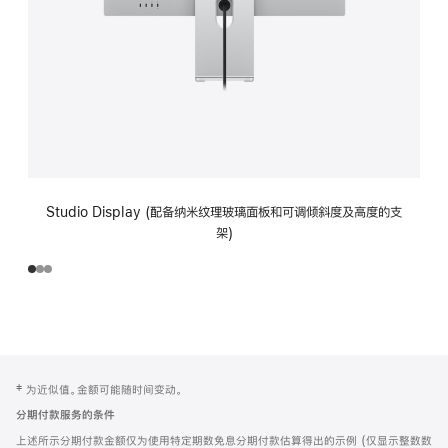
Studio Display (配备纳米纹理玻璃面板和可调倾斜度及高度的支
架)
网
脚
‡ 为近似值。金额可能随时间变动。
注
页
分期付款服务的条件
页
上述所示分期付款金额仅为使用特定期数免息分期付款估算得出的示例 (仅显示整数数