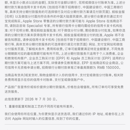
脚
额，未显示小数点以后的金额)，实际支付金额以银行、花呗或微信分付账单为准。上述分
期付款方案由信用卡发卡机构 (包括但不限于招商银行、中国建设银行、中国工商银行
等，具体支持分期付款服务的可选择银行及对应分期付款方案请见付款页面)、蚂蚁金服
(花呗) 以及微信分付面向符合条件的中国大陆居民提供。部分银行会要求你通过支付
宝完成购买。Apple Store 零售店的分期付款方案可能与 Apple Store 在线商店不
同，请到店咨询 Specialist 专家。所有银行信用卡分期均需经你的信用卡发卡机构批
准；对于花呗分期，需经蚂蚁金服批准；对于微信分付分期，需经微信分付批准。如果你选
择的分期付款方案未获得信用卡发卡机构、蚂蚁金服或微信分付的批准，Apple 将不会
被告知原因。请参阅信用卡发卡机构 (包括但不限于招商银行、中国建设银行、中国工商
银行等，具体支持分期付款服务的可选择银行请见付款页面) 网站、支付宝网站和微信
分付服务页面，了解相关条件、费用和收费。订单可能需要满足特定金额要求，不同免息
分期期数对应的最低限额可能有所不同。上述分期付款服务只适用于个人消费者。企业
和教育机构客户、企业员工购买计划 (EPP) 和 Apple 员工购买计划 (EPP) 适用的分
期付款方案可能与上述方案不同，详情请参见教育商店、EPP 在线商店和企业商店。公
司信用卡无资格申请分期。招商银行分期付款单笔订单最高限额为 RMB 150000。
当商品有货并/或发货时，购物金额将计入你的信用卡、支付宝或微信分付账单。相关财
务费用将显示在你的信用卡对账单、支付宝或微信账户中。
产品按广告宣传价或标价提供分期付款服务。价格包含增值税。所有订单均可享受免费
送货服务。
此信息更新于 2026 年 7 月 30 日。
1. 重量依配置和制造工艺的不同而可能有所差异。
我们会使用你所在位置，为你更快显示送货选项。我们通过你的 IP 地址，或者你在上次
访问 Apple 网站时输入的位置信息，找到了你的位置。