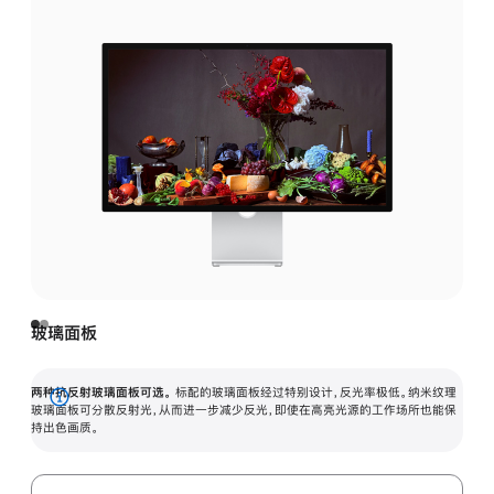
玻璃面板
两种抗反射玻璃面板可选。
标配的玻璃面板经过特别设计，反光率极低。纳米纹理
展
玻璃面板可分散反射光，从而进一步减少反光，即使在高亮光源的工作场所也能保
持出色画质。
开