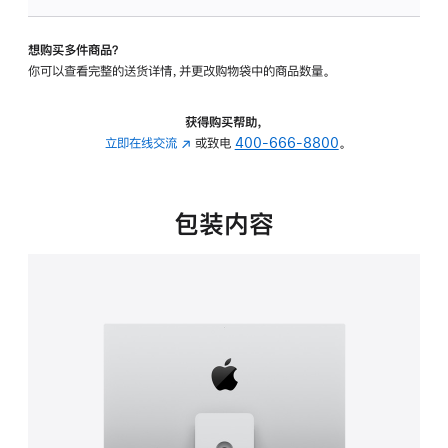
板
-
想购买多件商品？
可
你可以查看完整的送货详情，并更改购物袋中的商品数量。
调
倾
斜
获得购买帮助，
度
立即在线交流
(在
或致电
400-666-8800
。
及
新
高
窗
度
口
包装内容
的
中
支
打
架
开)
的
分
期
付
款
选
项)