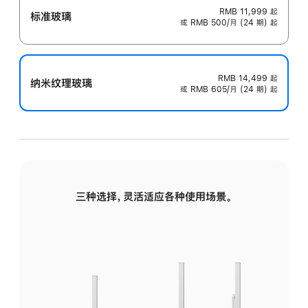
RMB 11,999
起
标准玻璃
或 RMB 500/月 (24 期) 起
RMB 14,499
起
纳米纹理玻璃
或 RMB 605/月 (24 期) 起
三种选择，灵活适应各种使用场景。
标