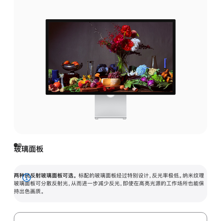
玻璃面板
两种抗反射玻璃面板可选。
标配的玻璃面板经过特别设计，反光率极低。纳米纹理
展
玻璃面板可分散反射光，从而进一步减少反光，即使在高亮光源的工作场所也能保
持出色画质。
开