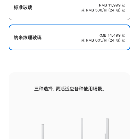
RMB 11,999
起
标准玻璃
或 RMB 500/月 (24 期) 起
RMB 14,499
起
纳米纹理玻璃
或 RMB 605/月 (24 期) 起
三种选择，灵活适应各种使用场景。
标