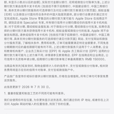
脚
额，未显示小数点以后的金额)，实际支付金额以银行、花呗或微信分付账单为准。上述分
期付款方案由信用卡发卡机构 (包括但不限于招商银行、中国建设银行、中国工商银行
等，具体支持分期付款服务的可选择银行及对应分期付款方案请见付款页面)、蚂蚁金服
(花呗) 以及微信分付面向符合条件的中国大陆居民提供。部分银行会要求你通过支付
宝完成购买。Apple Store 零售店的分期付款方案可能与 Apple Store 在线商店不
同，请到店咨询 Specialist 专家。所有银行信用卡分期均需经你的信用卡发卡机构批
准；对于花呗分期，需经蚂蚁金服批准；对于微信分付分期，需经微信分付批准。如果你选
择的分期付款方案未获得信用卡发卡机构、蚂蚁金服或微信分付的批准，Apple 将不会
被告知原因。请参阅信用卡发卡机构 (包括但不限于招商银行、中国建设银行、中国工商
银行等，具体支持分期付款服务的可选择银行请见付款页面) 网站、支付宝网站和微信
分付服务页面，了解相关条件、费用和收费。订单可能需要满足特定金额要求，不同免息
分期期数对应的最低限额可能有所不同。上述分期付款服务只适用于个人消费者。企业
和教育机构客户、企业员工购买计划 (EPP) 和 Apple 员工购买计划 (EPP) 适用的分
期付款方案可能与上述方案不同，详情请参见教育商店、EPP 在线商店和企业商店。公
司信用卡无资格申请分期。招商银行分期付款单笔订单最高限额为 RMB 150000。
当商品有货并/或发货时，购物金额将计入你的信用卡、支付宝或微信分付账单。相关财
务费用将显示在你的信用卡对账单、支付宝或微信账户中。
产品按广告宣传价或标价提供分期付款服务。价格包含增值税。所有订单均可享受免费
送货服务。
此信息更新于 2026 年 7 月 30 日。
1. 重量依配置和制造工艺的不同而可能有所差异。
我们会使用你所在位置，为你更快显示送货选项。我们通过你的 IP 地址，或者你在上次
访问 Apple 网站时输入的位置信息，找到了你的位置。