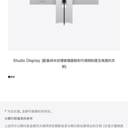
Studio Display (配备纳米纹理玻璃面板和可调倾斜度及高度的支
架)
网
脚
‡ 为近似值。金额可能随时间变动。
注
页
分期付款服务的条件
页
上述所示分期付款金额仅为使用特定期数免息分期付款估算得出的示例 (仅显示整数数