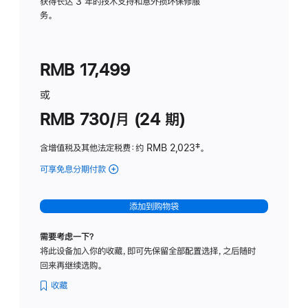
务
获得长达 3 年的技术支持和意外损坏保修服
务。
计
划
(适
RMB 17,499
用
于
或
Studio
RMB 730/月 (24 期)
Display
含增值税及其他法定税费
：约 RMB 2,023
脚
‡。
注
可享免息分期付款
(Studio
Display
-
添加到购物袋
纳
米
需要考虑一下？
纹
将此设备加入你的收藏，即可先保留全部配置选择，之后随时
理
回来再继续选购。
玻
璃
收藏
面