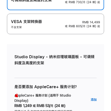
或 RMB 730/月 (24 期) 起
VESA 支架转换器
RMB 14,499
或 RMB 605/月 (24 期) 起
不含支架
Studio Display - 纳米纹理玻璃面板 - 可调倾
斜度及高度的支架
是否要添加 AppleCare+ 服务计划？
AppleCare+ 服务计划 (适用于 Studio
AppleC
添加
Display)
服
RMB 1,249
或
RMB 53/月 (24 期)