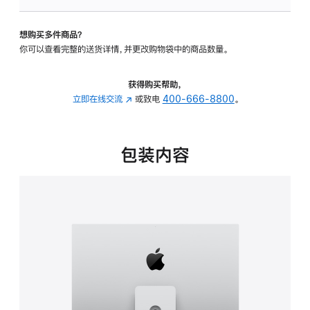
板
-
想购买多件商品？
可
你可以查看完整的送货详情，并更改购物袋中的商品数量。
调
倾
斜
获得购买帮助，
度
立即在线交流
(在
或致电
400-666-8800
。
及
新
高
窗
度
口
包装内容
的
中
支
打
架
开)
的
分
期
付
款
选
项)