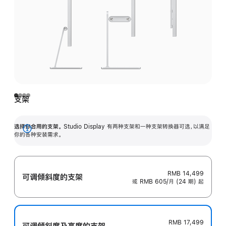
支架
选择你合用的支架。
Studio Display 有两种支架和一种支架转换器可选，以满足
展
你的各种安装需求。
开
RMB 14,499
可调倾斜度的支架
或 RMB 605/月 (24 期) 起
RMB 17,499
可调倾斜度及高‍度的支‍架