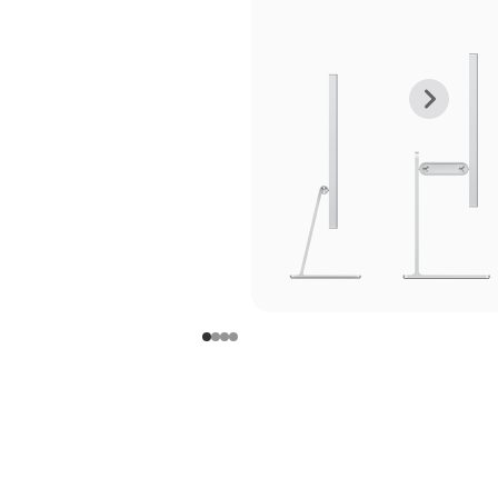
上
下
一
一
张
张
图
图
库
库
图
图
片
片
-
-
支
支
架
架