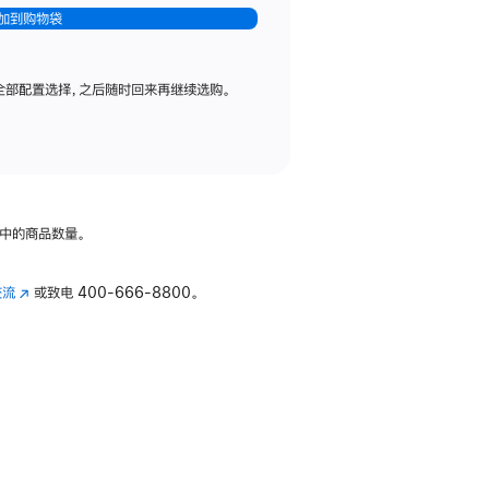
加到购物袋
全部配置选择，之后随时回来再继续选购。
中的商品数量。
交流
(在
或致电
400-666-8800。
新
窗
口
中
打
开)