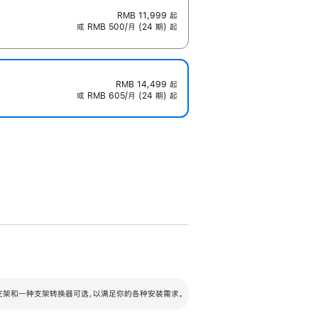
RMB 11,999
起
或 RMB 500/月 (24 期) 起
RMB 14,499
起
或 RMB 605/月 (24 期) 起
配可调倾斜度及高度的支架，额外增加 105
VESA 支架转换器
 有两种支架和一种支架转换器可选，以满足你的各种安装需求。
毫米的高度调节范围。
容的支架 (未随附)