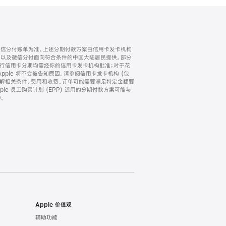
微信分付账单为准。上述分期付款方案由信用卡发卡机构
) 以及微信分付面向符合条件的中国大陆居民提供。部分
家。所有银行信用卡分期均需经你的信用卡发卡机构批准；对于花
ple 将不会被告知原因。请参阅信用卡发卡机构 (包
了解相关条件、费用和收费。订单可能需要满足特定金额要
e 员工购买计划 (EPP) 适用的分期付款方案可能与
。
Apple 价值观
辅助功能