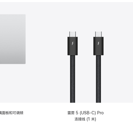
分
期
付
款
选
项)
理玻璃面板和可调倾
雷雳 5 (USB-C) Pro
连接线 (1 米)