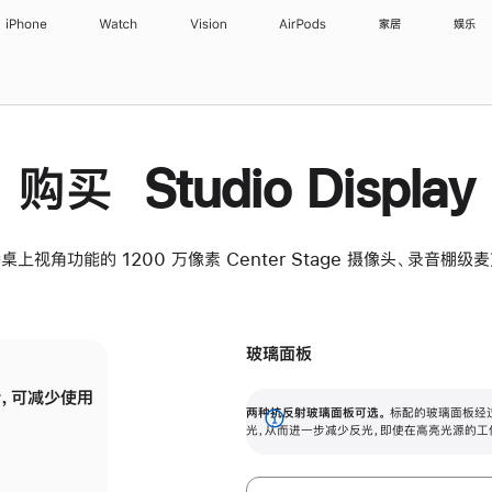
iPhone
Watch
Vision
AirPods
家居
娱乐
购买 Studio Display
桌上视角功能的 1200 万像素 Center Stage 摄像头、录音棚
玻璃面板
，可减少使用
纳米纹理玻璃面板可进一步减少反光，即使在
两种抗反射玻璃面板可选。
标配的玻璃面板经
。
有高亮光源的场所使用，也能保持出色画质。
展
光，从而进一步减少反光，即使在高亮光源的工
开