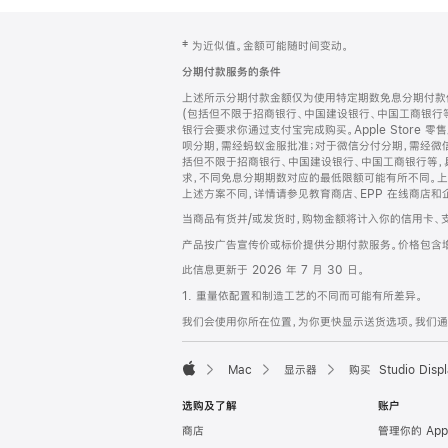
网
脚
‡ 为近似值。金额可能随时间变动。
注
页
分期付款服务的条件
页
上述所示分期付款金额仅为使用特定期数免息分期付款估
脚
(包括但不限于招商银行、中国建设银行、中国工商银行
银行会要求你通过支付宝完成购买。Apple Store 零
呗分期，需经蚂蚁金服批准；对于微信分付分期，需经微信
括但不限于招商银行、中国建设银行、中国工商银行等，
求，不同免息分期期数对应的最低限额可能有所不同。上述分
上述方案不同，详情请参见教育商店、EPP 在线商店和
当商品有货并/或发货时，购物金额将计入你的信用卡、
产品按广告宣传价或标价提供分期付款服务。价格包含
此信息更新于 2026 年 7 月 30 日。
1. 重量依配置和制造工艺的不同而可能有所差异。
我们会使用你所在位置，为你更快显示送货选项。我们通过你
Mac
显示器
购买 Studio Displ
Apple
选购及了解
账户
商店
管理你的 App