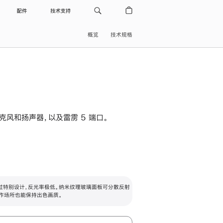
配件
技术支持
概览
技术规格
级麦克风和扬声器，以及雷雳 5 端口。
过特别设计，反光率极低。纳米纹理玻璃面板可分散反射
作场所也能保持出色画质。