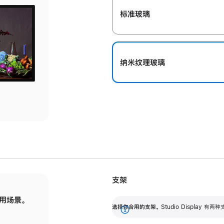
标准玻璃
纳米纹理玻璃
支架
用场景。
标配可调倾斜度的支架，提供 30 度的倾斜度
选
选择你合用的支架。
Studio Display
调节范围。
展