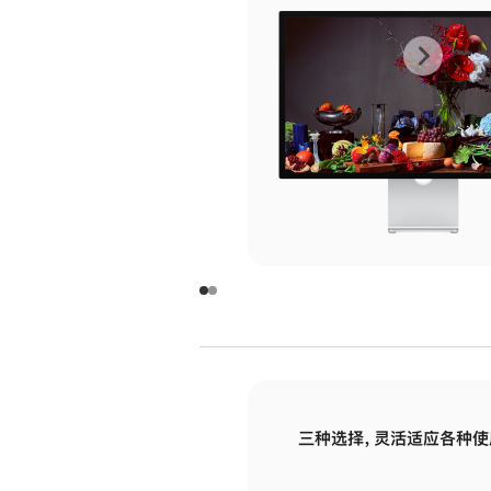
上
下
一
一
张
张
图
图
库
库
图
图
片
片
-
-
玻
玻
璃
璃
三种选择，灵活适应各种使
面
面
板
板