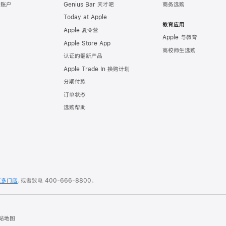
e 账户
Genius Bar 天才吧
商务选购
Today at Apple
教育应用
Apple 夏令营
Apple 与教育
Apple Store App
高校师生选购
认证的翻新产品
Apple Trade In 换购计划
分期付款
订单状态
选购帮助
更多门店
，或者致电
400-666-8800
。
站地图