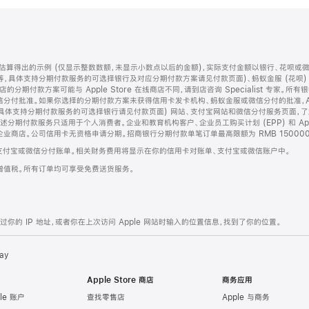
算得出的示例 (仅显示整数数额，未显示小数点以后的金额)，实际支付金额以银行、花呗或
等，具体支持分期付款服务的可选择银行及对应分期付款方案请见付款页面)、蚂蚁金服 (花呗
售店的分期付款方案可能与 Apple Store 在线商店不同，请到店咨询 Specialist 专
分付批准。如果你选择的分期付款方案未获得信用卡发卡机构、蚂蚁金服或微信分付的批准，Ap
具体支持分期付款服务的可选择银行请见付款页面) 网站、支付宝网站和微信分付服务页面，
期付款服务只适用于个人消费者。企业和教育机构客户、企业员工购买计划 (EPP) 和 Appl
企业商店。公司信用卡无资格申请分期。招商银行分期付款单笔订单最高限额为 RMB 150000
支付宝或微信分付账单。相关财务费用将显示在你的信用卡对账单、支付宝或微信账户中。
增值税。所有订单均可享受免费送货服务。
的 IP 地址，或者你在上次访问 Apple 网站时输入的位置信息，找到了你的位置。
ay
Apple Store 商店
商务应用
le 账户
查找零售店
Apple 与商务