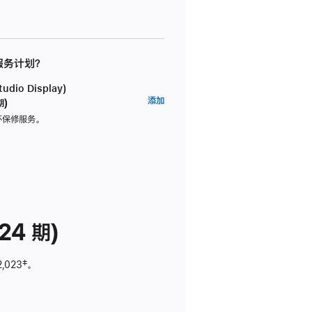
 服务计划？
dio Display)
AppleCare+
添加
期)
服
坏保修服务。
务
计
划
(适
用
于
24 期)
Studio
Display)
2,023
脚
‡。
注