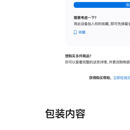
-
添
纳
米
需要考虑一下？
纹
将此设备加入你的收藏，即可先保留
理
玻
收藏
璃
面
板
想购买多件商品？
-
你可以查看完整的送货详情，并更改购物袋
可
调
倾
获得购买帮助，
立即在线
斜
度
及
高
度
包装内容
的
支
架
的