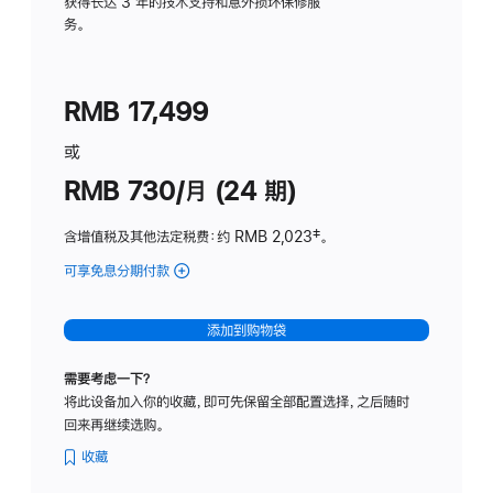
务
获得长达 3 年的技术支持和意外损坏保修服
务。
计
划
(适
RMB 17,499
用
于
或
Studio
RMB 730/月 (24 期)
Display
含增值税及其他法定税费
：约 RMB 2,023
脚
‡。
注
可享免息分期付款
(Studio
Display
-
添加到购物袋
纳
米
需要考虑一下？
纹
将此设备加入你的收藏，即可先保留全部配置选择，之后随时
理
回来再继续选购。
玻
璃
收藏
面