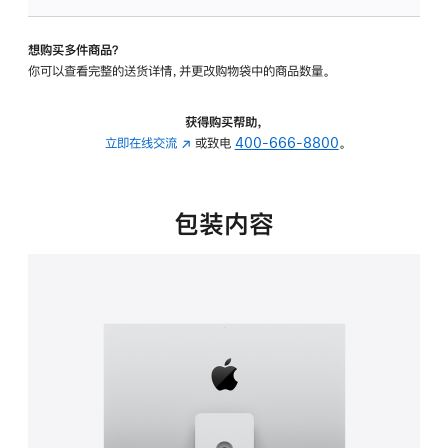
板
-
想购买多件商品？
可
你可以查看完整的送货详情，并更改购物袋中的商品数量。
调
倾
斜
获得购买帮助，
度
立即在线交流
(在
或致电
400-666-8800
。
及
新
高
窗
度
口
包装内容
的
中
支
打
架
开)
的
分
期
付
款
选
项)