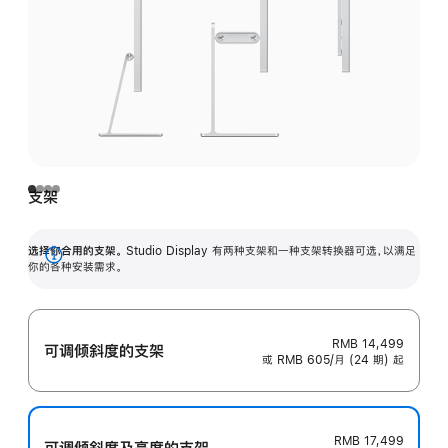
支架
选择你合用的支架。
Studio Display 有两种支架和一种支架转换器可选，以满足
展
你的各种安装需求。
开
RMB 14,499
可调倾斜度的支架
或 RMB 605/月 (24 期) 起
RMB 17,499
可调倾斜度及高‍度的支‍架