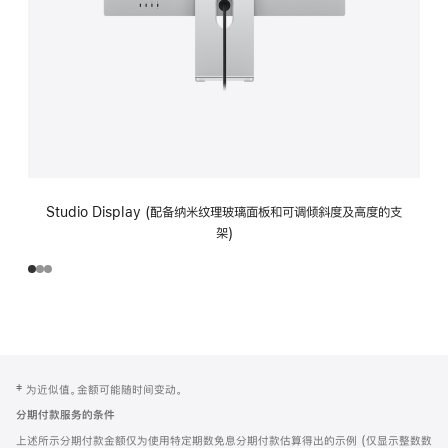
Studio Display (配备纳米纹理玻璃面板和可调倾斜度及高度的支
架)
网
脚
‡ 为近似值。金额可能随时间变动。
注
页
分期付款服务的条件
页
上述所示分期付款金额仅为使用特定期数免息分期付款估算得出的示例 (仅显示整数数