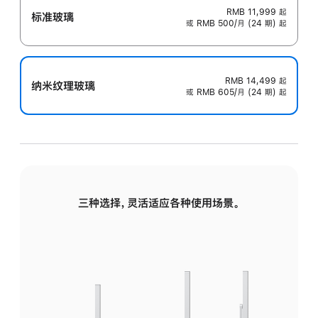
RMB 11,999
起
标准玻璃
或 RMB 500/月 (24 期) 起
RMB 14,499
起
纳米纹理玻璃
或 RMB 605/月 (24 期) 起
三种选择，灵活适应各种使用场景。
标