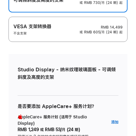
或 RMB 730/月 (24 期) 起
VESA 支架转换器
RMB 14,499
或 RMB 605/月 (24 期) 起
不含支架
Studio Display - 纳米纹理玻璃面板 - 可调倾
斜度及高度的支架
是否要添加 AppleCare+ 服务计划？
AppleCare+ 服务计划 (适用于 Studio
AppleC
添加
Display)
服
RMB 1,249
或
RMB 53/月 (24 期)