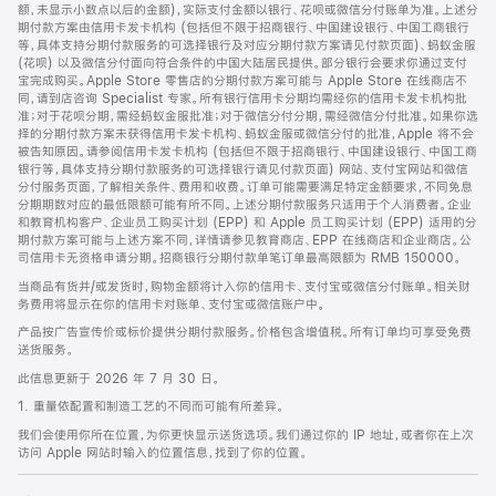
脚
额，未显示小数点以后的金额)，实际支付金额以银行、花呗或微信分付账单为准。上述分
期付款方案由信用卡发卡机构 (包括但不限于招商银行、中国建设银行、中国工商银行
等，具体支持分期付款服务的可选择银行及对应分期付款方案请见付款页面)、蚂蚁金服
(花呗) 以及微信分付面向符合条件的中国大陆居民提供。部分银行会要求你通过支付
宝完成购买。Apple Store 零售店的分期付款方案可能与 Apple Store 在线商店不
同，请到店咨询 Specialist 专家。所有银行信用卡分期均需经你的信用卡发卡机构批
准；对于花呗分期，需经蚂蚁金服批准；对于微信分付分期，需经微信分付批准。如果你选
择的分期付款方案未获得信用卡发卡机构、蚂蚁金服或微信分付的批准，Apple 将不会
被告知原因。请参阅信用卡发卡机构 (包括但不限于招商银行、中国建设银行、中国工商
银行等，具体支持分期付款服务的可选择银行请见付款页面) 网站、支付宝网站和微信
分付服务页面，了解相关条件、费用和收费。订单可能需要满足特定金额要求，不同免息
分期期数对应的最低限额可能有所不同。上述分期付款服务只适用于个人消费者。企业
和教育机构客户、企业员工购买计划 (EPP) 和 Apple 员工购买计划 (EPP) 适用的分
期付款方案可能与上述方案不同，详情请参见教育商店、EPP 在线商店和企业商店。公
司信用卡无资格申请分期。招商银行分期付款单笔订单最高限额为 RMB 150000。
当商品有货并/或发货时，购物金额将计入你的信用卡、支付宝或微信分付账单。相关财
务费用将显示在你的信用卡对账单、支付宝或微信账户中。
产品按广告宣传价或标价提供分期付款服务。价格包含增值税。所有订单均可享受免费
送货服务。
此信息更新于 2026 年 7 月 30 日。
1. 重量依配置和制造工艺的不同而可能有所差异。
我们会使用你所在位置，为你更快显示送货选项。我们通过你的 IP 地址，或者你在上次
访问 Apple 网站时输入的位置信息，找到了你的位置。