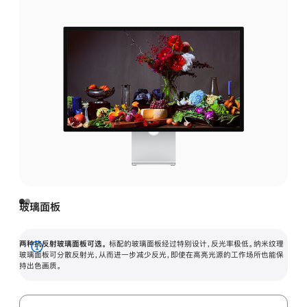
玻璃面板
两种抗反射玻璃面板可选。
标配的玻璃面板经过特别设计，反光率极低。纳米纹理
展
玻璃面板可分散反射光，从而进一步减少反光，即使在高亮光源的工作场所也能保
持出色画质。
开