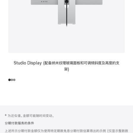
Studio Display (配备纳米纹理玻璃面板和可调倾斜度及高度的支
架)
网
脚
‡ 为近似值。金额可能随时间变动。
注
页
分期付款服务的条件
页
上述所示分期付款金额仅为使用特定期数免息分期付款估算得出的示例 (仅显示整数数