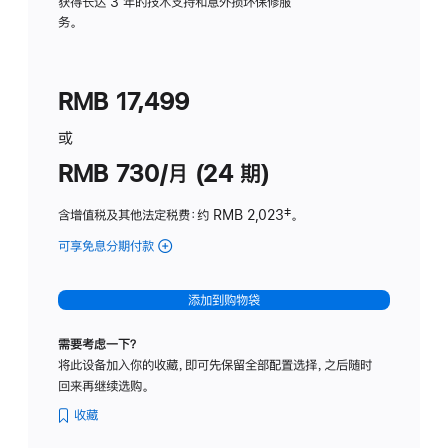
务
获得长达 3 年的技术支持和意外损坏保修服
务。
计
划
(适
RMB 17,499
用
于
或
Studio
RMB 730/月 (24 期)
Display
含增值税及其他法定税费
：约 RMB 2,023
脚
‡。
注
可享免息分期付款
(Studio
Display
-
添加到购物袋
纳
米
需要考虑一下？
纹
将此设备加入你的收藏，即可先保留全部配置选择，之后随时
理
回来再继续选购。
玻
璃
收藏
面