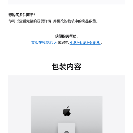
板
-
想购买多件商品？
可
你可以查看完整的送货详情，并更改购物袋中的商品数量。
调
倾
斜
获得购买帮助，
度
立即在线交流
(在
或致电
400-666-8800
。
及
新
高
窗
度
口
包装内容
的
中
支
打
架
开)
的
分
期
付
款
选
项)