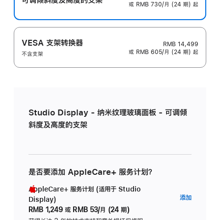
或 RMB 730/月 (24 期) 起
VESA 支架转换器
RMB 14,499
或 RMB 605/月 (24 期) 起
不含支架
Studio Display - 纳米纹理玻璃面板 - 可调倾
斜度及高度的支架
是否要添加 AppleCare+ 服务计划？
AppleCare+ 服务计划 (适用于 Studio
AppleC
添加
Display)
服
RMB 1,249
或
RMB 53/月 (24 期)