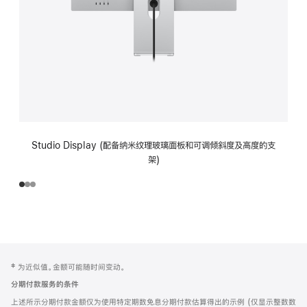
Studio Display (配备纳米纹理玻璃面板和可调倾斜度及高度的支
架)
网
脚
‡ 为近似值。金额可能随时间变动。
注
页
分期付款服务的条件
页
上述所示分期付款金额仅为使用特定期数免息分期付款估算得出的示例 (仅显示整数数