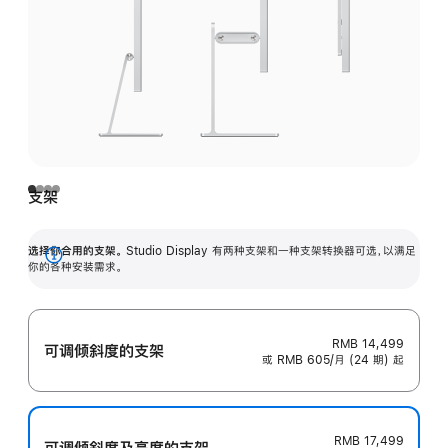
支架
选择你合用的支架。
Studio Display 有两种支架和一种支架转换器可选，以满足
展
你的各种安装需求。
开
RMB 14,499
可调倾斜度的支架
或 RMB 605/月 (24 期) 起
RMB 17,499
可调倾斜度及高‍度的支‍架