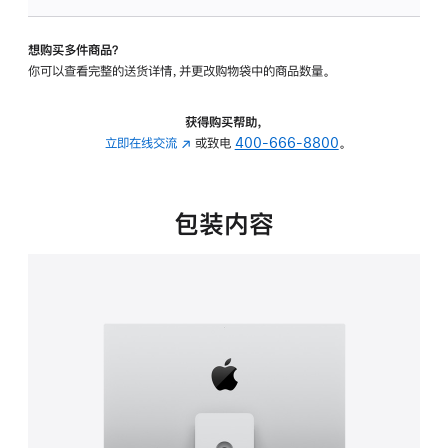
板
-
想购买多件商品？
可
你可以查看完整的送货详情，并更改购物袋中的商品数量。
调
倾
斜
获得购买帮助，
度
立即在线交流
(在
或致电
400-666-8800
。
及
新
高
窗
度
口
包装内容
的
中
支
打
架
开)
的
分
期
付
款
选
项)