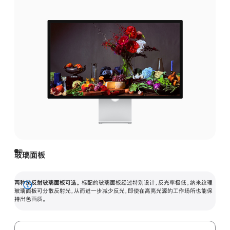
玻璃面板
两种抗反射玻璃面板可选。
标配的玻璃面板经过特别设计，反光率极低。纳米纹理
展
玻璃面板可分散反射光，从而进一步减少反光，即使在高亮光源的工作场所也能保
持出色画质。
开