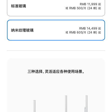
RMB 11,999
起
标准玻璃
或 RMB 500/月 (24 期) 起
RMB 14,499
起
纳米纹理玻璃
或 RMB 605/月 (24 期) 起
三种选择，灵活适应各种使用场景。
标