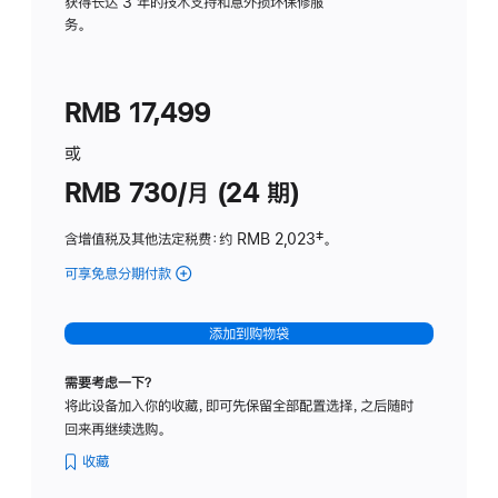
务
获得长达 3 年的技术支持和意外损坏保修服
务。
计
划
(适
RMB 17,499
用
于
或
Studio
RMB 730/月 (24 期)
Display
含增值税及其他法定税费
：约 RMB 2,023
脚
‡。
注
可享免息分期付款
(Studio
Display
-
添加到购物袋
纳
米
需要考虑一下？
纹
将此设备加入你的收藏，即可先保留全部配置选择，之后随时
理
回来再继续选购。
玻
璃
收藏
面