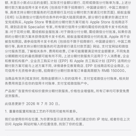
脚
额，未显示小数点以后的金额)，实际支付金额以银行、花呗或微信分付账单为准。上述分
期付款方案由信用卡发卡机构 (包括但不限于招商银行、中国建设银行、中国工商银行
等，具体支持分期付款服务的可选择银行及对应分期付款方案请见付款页面)、蚂蚁金服
(花呗) 以及微信分付面向符合条件的中国大陆居民提供。部分银行会要求你通过支付
宝完成购买。Apple Store 零售店的分期付款方案可能与 Apple Store 在线商店不
同，请到店咨询 Specialist 专家。所有银行信用卡分期均需经你的信用卡发卡机构批
准；对于花呗分期，需经蚂蚁金服批准；对于微信分付分期，需经微信分付批准。如果你选
择的分期付款方案未获得信用卡发卡机构、蚂蚁金服或微信分付的批准，Apple 将不会
被告知原因。请参阅信用卡发卡机构 (包括但不限于招商银行、中国建设银行、中国工商
银行等，具体支持分期付款服务的可选择银行请见付款页面) 网站、支付宝网站和微信
分付服务页面，了解相关条件、费用和收费。订单可能需要满足特定金额要求，不同免息
分期期数对应的最低限额可能有所不同。上述分期付款服务只适用于个人消费者。企业
和教育机构客户、企业员工购买计划 (EPP) 和 Apple 员工购买计划 (EPP) 适用的分
期付款方案可能与上述方案不同，详情请参见教育商店、EPP 在线商店和企业商店。公
司信用卡无资格申请分期。招商银行分期付款单笔订单最高限额为 RMB 150000。
当商品有货并/或发货时，购物金额将计入你的信用卡、支付宝或微信分付账单。相关财
务费用将显示在你的信用卡对账单、支付宝或微信账户中。
产品按广告宣传价或标价提供分期付款服务。价格包含增值税。所有订单均可享受免费
送货服务。
此信息更新于 2026 年 7 月 30 日。
1. 重量依配置和制造工艺的不同而可能有所差异。
我们会使用你所在位置，为你更快显示送货选项。我们通过你的 IP 地址，或者你在上次
访问 Apple 网站时输入的位置信息，找到了你的位置。