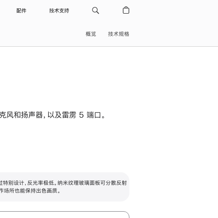
配件
技术支持
概览
技术规格
级麦克风和扬声器，以及雷雳 5 端口。
过特别设计，反光率极低。纳米纹理玻璃面板可分散反射
作场所也能保持出色画质。