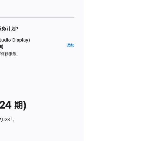
 服务计划？
dio Display)
AppleCare+
添加
期)
服
坏保修服务。
务
计
划
(适
用
于
24 期)
Studio
Display)
2,023
脚
‡。
注