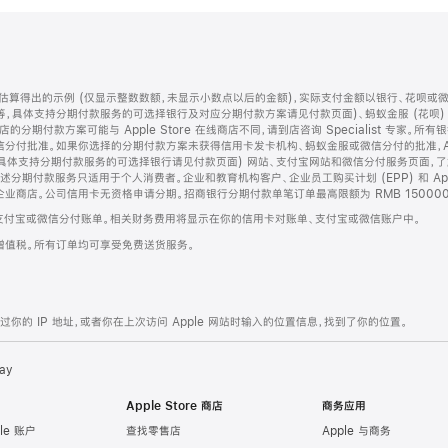
算得出的示例 (仅显示整数数额，未显示小数点以后的金额)，实际支付金额以银行、花呗或
等，具体支持分期付款服务的可选择银行及对应分期付款方案请见付款页面)、蚂蚁金服 (花呗
售店的分期付款方案可能与 Apple Store 在线商店不同，请到店咨询 Specialist 专
分付批准。如果你选择的分期付款方案未获得信用卡发卡机构、蚂蚁金服或微信分付的批准，Ap
具体支持分期付款服务的可选择银行请见付款页面) 网站、支付宝网站和微信分付服务页面，
期付款服务只适用于个人消费者。企业和教育机构客户、企业员工购买计划 (EPP) 和 Appl
企业商店。公司信用卡无资格申请分期。招商银行分期付款单笔订单最高限额为 RMB 150000
支付宝或微信分付账单。相关财务费用将显示在你的信用卡对账单、支付宝或微信账户中。
增值税。所有订单均可享受免费送货服务。
的 IP 地址，或者你在上次访问 Apple 网站时输入的位置信息，找到了你的位置。
ay
Apple Store 商店
商务应用
le 账户
查找零售店
Apple 与商务