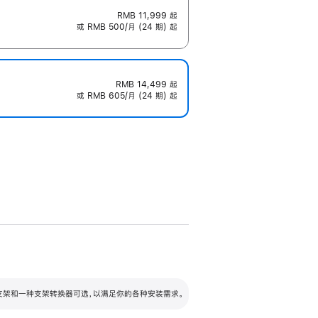
RMB 11,999
起
或 RMB 500/月 (24 期) 起
RMB 14,499
起
或 RMB 605/月 (24 期) 起
配可调倾斜度及高度的支架，额外增加 105
VESA 支架转换器
 有两种支架和一种支架转换器可选，以满足你的各种安装需求。
毫米的高度调节范围。
容的支架 (未随附)