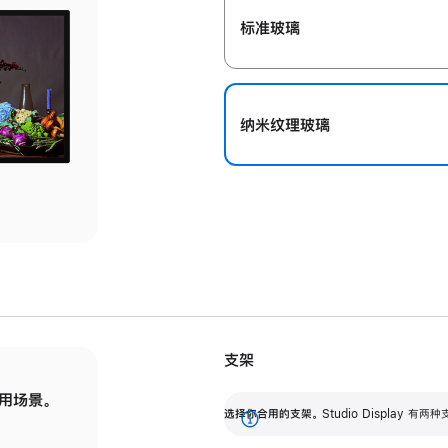
标准玻璃
纳米纹理玻璃
支架
用场景。
标配可调倾斜度的支架，提供 30 度的倾斜度
选
选择你合用的支架。
Studio Display
调节范围。
展