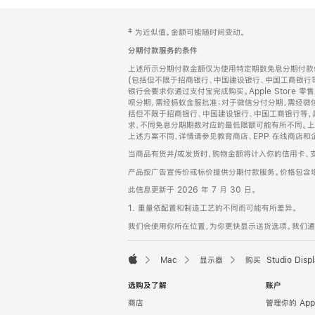
网
脚
‡ 为近似值。金额可能随时间变动。
注
页
分期付款服务的条件
页
上述所示分期付款金额仅为使用特定期数免息分期付款估
脚
(包括但不限于招商银行、中国建设银行、中国工商银行
银行会要求你通过支付宝完成购买。Apple Store 零
呗分期，需经蚂蚁金服批准；对于微信分付分期，需经微信
括但不限于招商银行、中国建设银行、中国工商银行等，
求，不同免息分期期数对应的最低限额可能有所不同。上述分
上述方案不同，详情请参见教育商店、EPP 在线商店和
当商品有货并/或发货时，购物金额将计入你的信用卡、
产品按广告宣传价或标价提供分期付款服务。价格包含
此信息更新于 2026 年 7 月 30 日。
1. 重量依配置和制造工艺的不同而可能有所差异。
我们会使用你所在位置，为你更快显示送货选项。我们通过你
Mac
显示器
购买 Studio Displ
Apple
选购及了解
账户
商店
管理你的 App