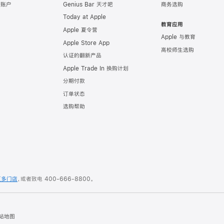
e 账户
Genius Bar 天才吧
商务选购
Today at Apple
教育应用
Apple 夏令营
Apple 与教育
Apple Store App
高校师生选购
认证的翻新产品
Apple Trade In 换购计划
分期付款
订单状态
选购帮助
更多门店
，或者致电
400-666-8800
。
站地图