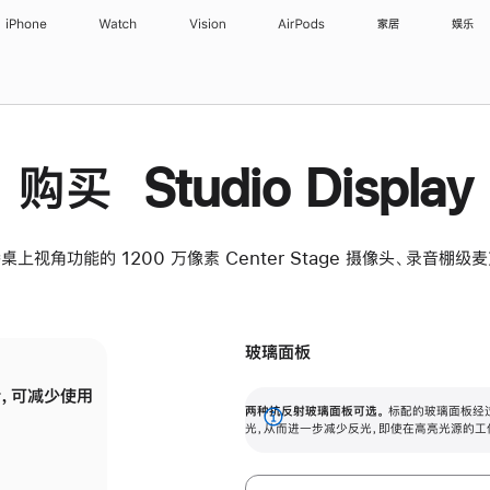
iPhone
Watch
Vision
AirPods
家居
娱乐
购买 Studio Display
桌上视角功能的 1200 万像素 Center Stage 摄像头、录音棚
玻璃面板
，可减少使用
纳米纹理玻璃面板可进一步减少反光，即使在
两种抗反射玻璃面板可选。
标配的玻璃面板经
。
有高亮光源的场所使用，也能保持出色画质。
展
光，从而进一步减少反光，即使在高亮光源的工
开