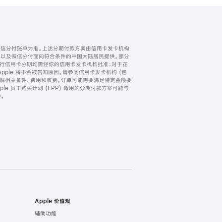
微信分付账单为准。上述分期付款方案由信用卡发卡机构
) 以及微信分付面向符合条件的中国大陆居民提供。部分
家。所有银行信用卡分期均需经你的信用卡发卡机构批准；对于花
ple 将不会被告知原因。请参阅信用卡发卡机构 (包
了解相关条件、费用和收费。订单可能需要满足特定金额要
e 员工购买计划 (EPP) 适用的分期付款方案可能与
。
Apple 价值观
辅助功能