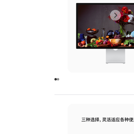
上
下
一
一
张
张
图
图
库
库
图
图
片
片
-
-
玻
玻
璃
璃
三种选择，灵活适应各种使
面
面
板
板