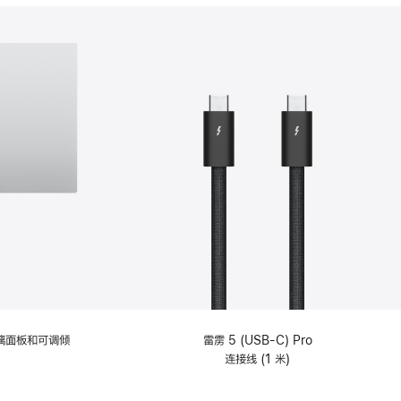
分
期
付
款
选
项)
理玻璃面板和可调倾
雷雳 5 (USB-C) Pro
连接线 (1 米)