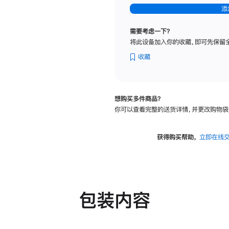
-
添
纳
米
需要考虑一下？
纹
将此设备加入你的收藏，即可先保留
理
玻
收藏
璃
面
板
想购买多件商品？
-
你可以查看完整的送货详情，并更改购物袋
可
调
倾
获得购买帮助，
立即在线
斜
度
及
高
度
包装内容
的
支
架
的