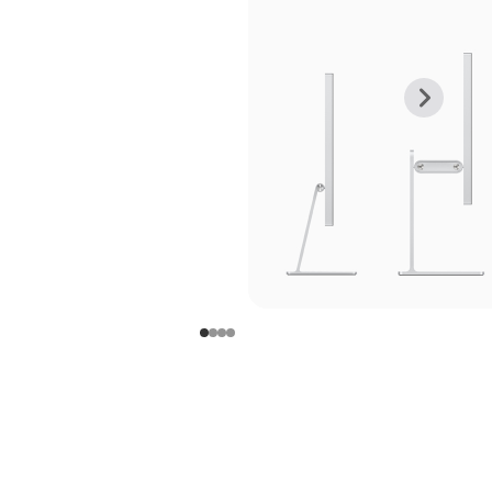
上
下
一
一
张
张
图
图
库
库
图
图
片
片
-
-
支
支
架
架