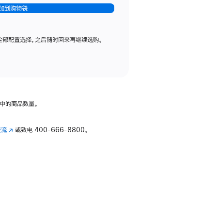
加到购物袋
全部配置选择，之后随时回来再继续选购。
中的商品数量。
交流
(在
或致电
400-666-8800。
新
窗
口
中
打
开)