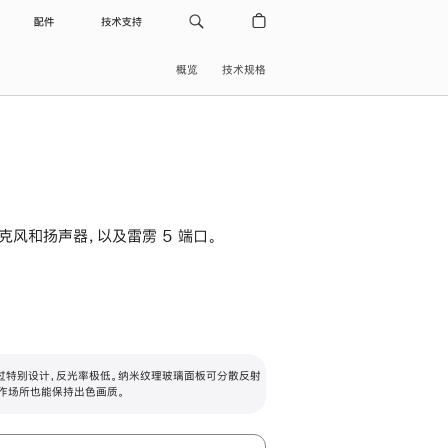
配件
技术支持
概览
技术规格
级麦克风和扬声器，以及雷雳 5 端口。
过特别设计，反光率极低。纳米纹理玻璃面板可分散反射
作场所也能保持出色画质。