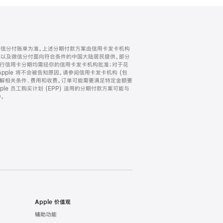
微信分付账单为准。上述分期付款方案由信用卡发卡机构
) 以及微信分付面向符合条件的中国大陆居民提供。部分
家。所有银行信用卡分期均需经你的信用卡发卡机构批准；对于花
ple 将不会被告知原因。请参阅信用卡发卡机构 (包
了解相关条件、费用和收费。订单可能需要满足特定金额要
e 员工购买计划 (EPP) 适用的分期付款方案可能与
。
Apple 价值观
辅助功能