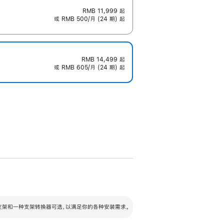
RMB 11,999
起
或 RMB 500/月 (24 期) 起
RMB 14,499
起
或 RMB 605/月 (24 期) 起
配可调倾斜度及高度的支架，额外增加 105
VESA 支架转换器
 有两种支架和一种支架转换器可选，以满足你的各种安装需求。
毫米的高度调节范围。
容的支架 (未随附)