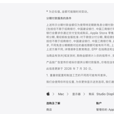
网
脚
‡ 为近似值。金额可能随时间变动。
注
页
分期付款服务的条件
页
上述所示分期付款金额仅为使用特定期数免息分期付款估
脚
(包括但不限于招商银行、中国建设银行、中国工商银行
银行会要求你通过支付宝完成购买。Apple Store 零
呗分期，需经蚂蚁金服批准；对于微信分付分期，需经微信
括但不限于招商银行、中国建设银行、中国工商银行等，
求，不同免息分期期数对应的最低限额可能有所不同。上述分
上述方案不同，详情请参见教育商店、EPP 在线商店和
当商品有货并/或发货时，购物金额将计入你的信用卡、
产品按广告宣传价或标价提供分期付款服务。价格包含
此信息更新于 2026 年 7 月 30 日。
1. 重量依配置和制造工艺的不同而可能有所差异。
我们会使用你所在位置，为你更快显示送货选项。我们通过你
Mac
显示器
购买 Studio Displ
Apple
选购及了解
账户
商店
管理你的 App