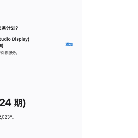
 服务计划？
dio Display)
AppleCare+
添加
期)
服
坏保修服务。
务
计
划
(适
用
于
24 期)
Studio
Display)
2,023
脚
‡。
注