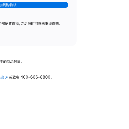
加到购物袋
全部配置选择，之后随时回来再继续选购。
中的商品数量。
交流
(在
或致电
400-666-8800。
新
窗
口
中
打
开)