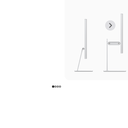
上
下
一
一
张
张
图
图
库
库
图
图
片
片
-
-
支
支
架
架