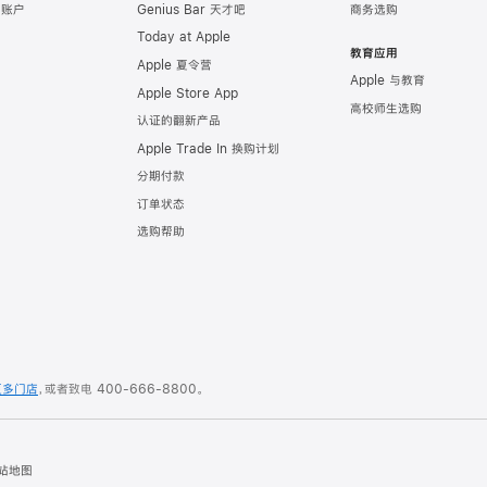
e 账户
Genius Bar 天才吧
商务选购
Today at Apple
教育应用
Apple 夏令营
Apple 与教育
Apple Store App
高校师生选购
认证的翻新产品
Apple Trade In 换购计划
分期付款
订单状态
选购帮助
更多门店
，或者致电
400-666-8800
。
站地图