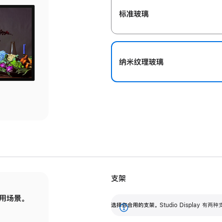
标准玻璃
纳米纹理玻璃
支架
用场景。
标配可调倾斜度的支架，提供 30 度的倾斜度
选
选择你合用的支架。
Studio Display
调节范围。
展