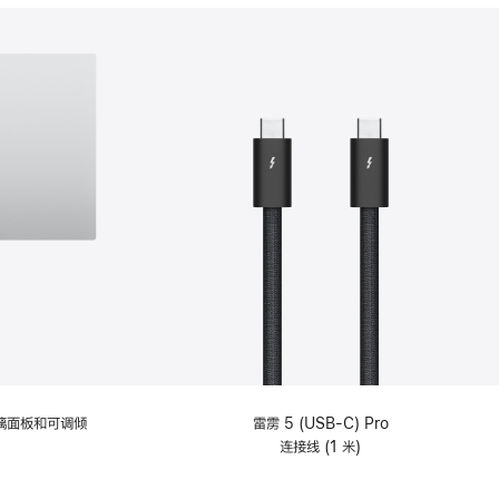
分
期
付
款
选
项)
理玻璃面板和可调倾
雷雳 5 (USB-C) Pro
连接线 (1 米)