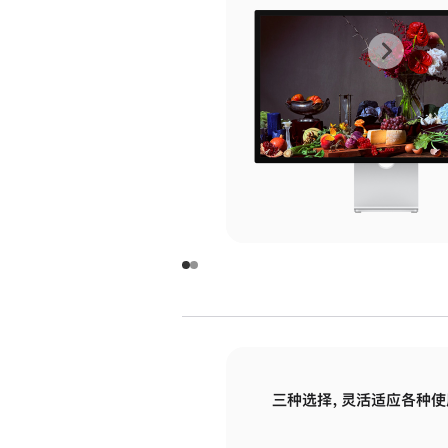
上
下
一
一
张
张
图
图
库
库
图
图
片
片
-
-
玻
玻
璃
璃
三种选择，灵活适应各种使
面
面
板
板