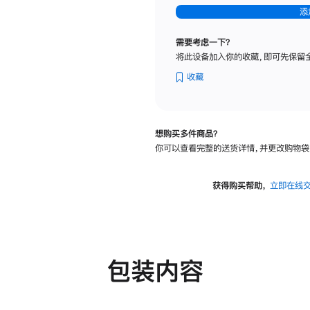
-
添
纳
米
需要考虑一下？
纹
将此设备加入你的收藏，即可先保留
理
玻
收藏
璃
面
板
想购买多件商品？
-
你可以查看完整的送货详情，并更改购物袋
可
调
倾
获得购买帮助，
立即在线
斜
度
及
高
度
包装内容
的
支
架
的