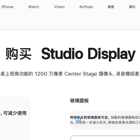
iPhone
Watch
Vision
AirPods
家居
娱乐
购买 Studio Display
桌上视角功能的 1200 万像素 Center Stage 摄像头、录音棚
玻璃面板
，可减少使用
纳米纹理玻璃面板可进一步减少反光，即使在
两种抗反射玻璃面板可选。
标配的玻璃面板经
。
有高亮光源的场所使用，也能保持出色画质。
展
光，从而进一步减少反光，即使在高亮光源的工
开