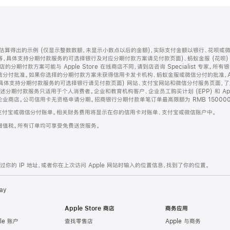
算得出的示例 (仅显示整数数额，未显示小数点以后的金额)，实际支付金额以银行、花呗或
等，具体支持分期付款服务的可选择银行及对应分期付款方案请见付款页面)、蚂蚁金服 (花呗
售店的分期付款方案可能与 Apple Store 在线商店不同，请到店咨询 Specialist 专
分付批准。如果你选择的分期付款方案未获得信用卡发卡机构、蚂蚁金服或微信分付的批准，Ap
具体支持分期付款服务的可选择银行请见付款页面) 网站、支付宝网站和微信分付服务页面，
期付款服务只适用于个人消费者。企业和教育机构客户、企业员工购买计划 (EPP) 和 Appl
企业商店。公司信用卡无资格申请分期。招商银行分期付款单笔订单最高限额为 RMB 150000
支付宝或微信分付账单。相关财务费用将显示在你的信用卡对账单、支付宝或微信账户中。
增值税。所有订单均可享受免费送货服务。
的 IP 地址，或者你在上次访问 Apple 网站时输入的位置信息，找到了你的位置。
ay
Apple Store 商店
商务应用
le 账户
查找零售店
Apple 与商务