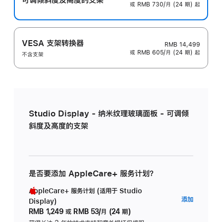
或 RMB 730/月 (24 期) 起
VESA 支架转换器
RMB 14,499
或 RMB 605/月 (24 期) 起
不含支架
Studio Display - 纳米纹理玻璃面板 - 可调倾
斜度及高度的支架
是否要添加 AppleCare+ 服务计划？
AppleCare+ 服务计划 (适用于 Studio
AppleC
添加
Display)
服
RMB 1,249
或
RMB 53/月 (24 期)