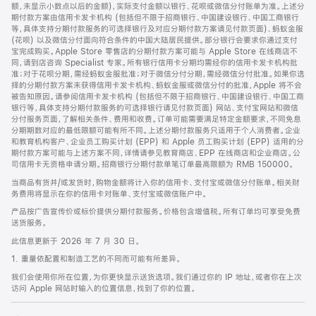
脚
额，未显示小数点以后的金额)，实际支付金额以银行、花呗或微信分付账单为准。上述分
期付款方案由信用卡发卡机构 (包括但不限于招商银行、中国建设银行、中国工商银行
等，具体支持分期付款服务的可选择银行及对应分期付款方案请见付款页面)、蚂蚁金服
(花呗) 以及微信分付面向符合条件的中国大陆居民提供。部分银行会要求你通过支付
宝完成购买。Apple Store 零售店的分期付款方案可能与 Apple Store 在线商店不
同，请到店咨询 Specialist 专家。所有银行信用卡分期均需经你的信用卡发卡机构批
准；对于花呗分期，需经蚂蚁金服批准；对于微信分付分期，需经微信分付批准。如果你选
择的分期付款方案未获得信用卡发卡机构、蚂蚁金服或微信分付的批准，Apple 将不会
被告知原因。请参阅信用卡发卡机构 (包括但不限于招商银行、中国建设银行、中国工商
银行等，具体支持分期付款服务的可选择银行请见付款页面) 网站、支付宝网站和微信
分付服务页面，了解相关条件、费用和收费。订单可能需要满足特定金额要求，不同免息
分期期数对应的最低限额可能有所不同。上述分期付款服务只适用于个人消费者。企业
和教育机构客户、企业员工购买计划 (EPP) 和 Apple 员工购买计划 (EPP) 适用的分
期付款方案可能与上述方案不同，详情请参见教育商店、EPP 在线商店和企业商店。公
司信用卡无资格申请分期。招商银行分期付款单笔订单最高限额为 RMB 150000。
当商品有货并/或发货时，购物金额将计入你的信用卡、支付宝或微信分付账单。相关财
务费用将显示在你的信用卡对账单、支付宝或微信账户中。
产品按广告宣传价或标价提供分期付款服务。价格包含增值税。所有订单均可享受免费
送货服务。
此信息更新于 2026 年 7 月 30 日。
1. 重量依配置和制造工艺的不同而可能有所差异。
我们会使用你所在位置，为你更快显示送货选项。我们通过你的 IP 地址，或者你在上次
访问 Apple 网站时输入的位置信息，找到了你的位置。