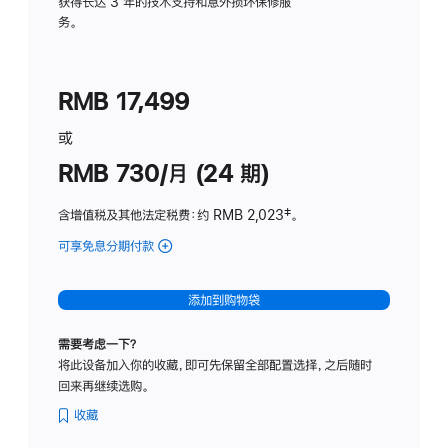
务
获得长达 3 年的技术支持和意外损坏保修服
务。
计
划
(适
RMB 17,499
用
于
或
Studio
RMB 730/月 (24 期)
Display
含增值税及其他法定税费
：约 RMB 2,023
脚
‡。
注
可享免息分期付款
(Studio
Display
-
添加到购物袋
纳
米
需要考虑一下？
纹
将此设备加入你的收藏，即可先保留全部配置选择，之后随时
理
回来再继续选购。
玻
璃
收藏
面