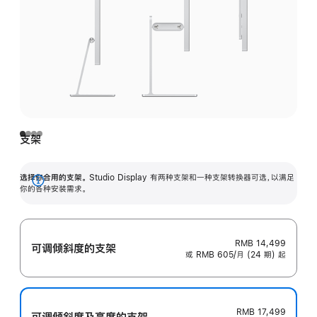
支架
选择你合用的支架。
Studio Display 有两种支架和一种支架转换器可选，以满足
展
你的各种安装需求。
开
RMB 14,499
可调倾斜度的支架
或 RMB 605/月 (24 期) 起
RMB 17,499
可调倾斜度及高‍度的支‍架