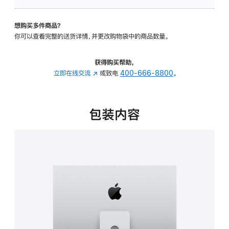
板
-
想购买多件商品？
可
你可以查看完整的送货详情，并更改购物袋中的商品数量。
调
倾
斜
获得购买帮助，
度
立即在线交流
(在
或致电
400-666-8800
。
及
新
高
窗
度
口
包装内容
的
中
支
打
架
开)
的
分
期
付
款
选
项)