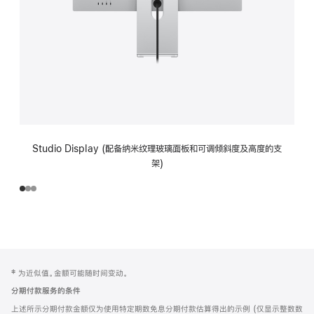
Studio Display (配备纳米纹理玻璃面板和可调倾斜度及高度的支
架)
网
脚
‡ 为近似值。金额可能随时间变动。
注
页
分期付款服务的条件
页
上述所示分期付款金额仅为使用特定期数免息分期付款估算得出的示例 (仅显示整数数