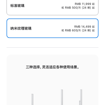
RMB 11,999
起
标准玻璃
或 RMB 500/月 (24 期) 起
RMB 14,499
起
纳米纹理玻璃
或 RMB 605/月 (24 期) 起
三种选择，灵活适应各种使用场景。
标