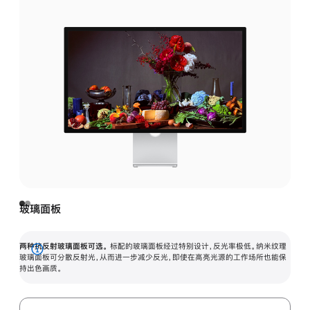
玻璃面板
两种抗反射玻璃面板可选。
标配的玻璃面板经过特别设计，反光率极低。纳米纹理
展
玻璃面板可分散反射光，从而进一步减少反光，即使在高亮光源的工作场所也能保
持出色画质。
开