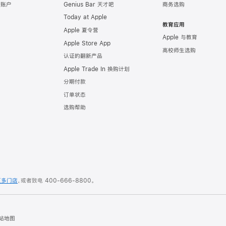
e 账户
Genius Bar 天才吧
商务选购
Today at Apple
教育应用
Apple 夏令营
Apple 与教育
Apple Store App
高校师生选购
认证的翻新产品
Apple Trade In 换购计划
分期付款
订单状态
选购帮助
更多门店
，或者致电
400-666-8800
。
站地图