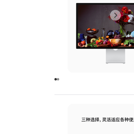
上
下
一
一
张
张
图
图
库
库
图
图
片
片
-
-
玻
玻
璃
璃
三种选择，灵活适应各种使
面
面
板
板