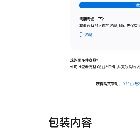
-
添
纳
米
需要考虑一下？
纹
将此设备加入你的收藏，即可先保留
理
玻
收藏
璃
面
板
想购买多件商品？
-
你可以查看完整的送货详情，并更改购物袋
可
调
倾
获得购买帮助，
立即在线
斜
度
及
高
度
包装内容
的
支
架
的