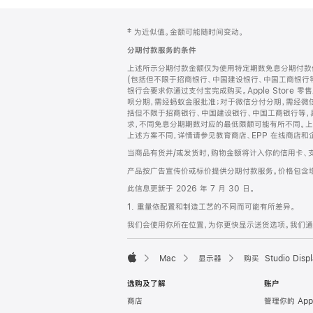
网
脚
‡ 为近似值。金额可能随时间变动。
注
页
分期付款服务的条件
页
上述所示分期付款金额仅为使用特定期数免息分期付款估
脚
(包括但不限于招商银行、中国建设银行、中国工商银行
银行会要求你通过支付宝完成购买。Apple Store 零
呗分期，需经蚂蚁金服批准；对于微信分付分期，需经微信
括但不限于招商银行、中国建设银行、中国工商银行等，
求，不同免息分期期数对应的最低限额可能有所不同。上述分
上述方案不同，详情请参见教育商店、EPP 在线商店和
当商品有货并/或发货时，购物金额将计入你的信用卡、
产品按广告宣传价或标价提供分期付款服务。价格包含
此信息更新于 2026 年 7 月 30 日。
1. 重量依配置和制造工艺的不同而可能有所差异。
我们会使用你所在位置，为你更快显示送货选项。我们通过你
Mac
显示器
购买 Studio Displ
Apple
选购及了解
账户
商店
管理你的 App