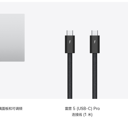
分
期
付
款
选
项)
理玻璃面板和可调倾
雷雳 5 (USB-C) Pro
连接线 (1 米)