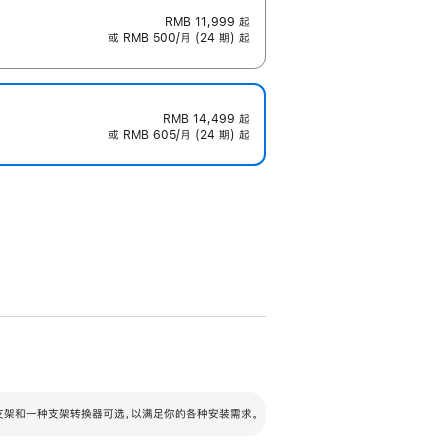
RMB 11,999
起
或 RMB 500/月 (24 期) 起
RMB 14,499
起
或 RMB 605/月 (24 期) 起
配可调倾斜度及高度的支架，额外增加 105
VESA 支架转换器
 有两种支架和一种支架转换器可选，以满足你的各种安装需求。
毫米的高度调节范围。
容的支架 (未随附)