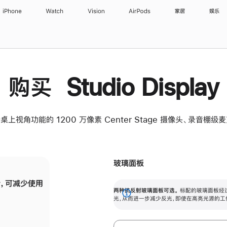
iPhone
Watch
Vision
AirPods
家居
娱乐
购买 Studio Display
桌上视角功能的 1200 万像素 Center Stage 摄像头、录音棚
玻璃面板
，可减少使用
纳米纹理玻璃面板可进一步减少反光，即使在
两种抗反射玻璃面板可选。
标配的玻璃面板经
。
有高亮光源的场所使用，也能保持出色画质。
展
光，从而进一步减少反光，即使在高亮光源的工
开