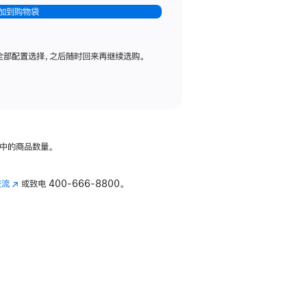
加到购物袋
全部配置选择，之后随时回来再继续选购。
中的商品数量。
交流
(在
或致电
400-666-8800。
新
窗
口
中
打
开)