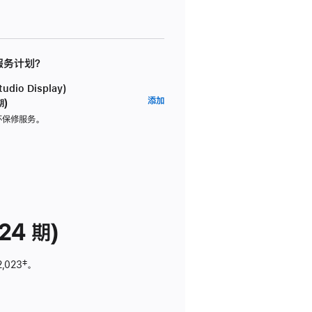
 服务计划？
dio Display)
AppleCare+
添加
期)
服
坏保修服务。
务
计
划
(适
用
于
24 期)
Studio
Display)
2,023
脚
‡。
注