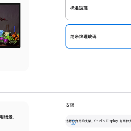
标准玻璃
纳米纹理玻璃
支架
用场景。
标配可调倾斜度的支架，提供 30 度的倾斜度
选
选择你合用的支架。
Studio Display
调节范围。
展