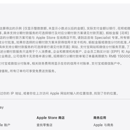
算得出的示例 (仅显示整数数额，未显示小数点以后的金额)，实际支付金额以银行、花呗或
等，具体支持分期付款服务的可选择银行及对应分期付款方案请见付款页面)、蚂蚁金服 (花呗
售店的分期付款方案可能与 Apple Store 在线商店不同，请到店咨询 Specialist 专
分付批准。如果你选择的分期付款方案未获得信用卡发卡机构、蚂蚁金服或微信分付的批准，Ap
具体支持分期付款服务的可选择银行请见付款页面) 网站、支付宝网站和微信分付服务页面，
期付款服务只适用于个人消费者。企业和教育机构客户、企业员工购买计划 (EPP) 和 Appl
企业商店。公司信用卡无资格申请分期。招商银行分期付款单笔订单最高限额为 RMB 150000
支付宝或微信分付账单。相关财务费用将显示在你的信用卡对账单、支付宝或微信账户中。
增值税。所有订单均可享受免费送货服务。
的 IP 地址，或者你在上次访问 Apple 网站时输入的位置信息，找到了你的位置。
ay
Apple Store 商店
商务应用
le 账户
查找零售店
Apple 与商务