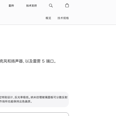
配件
技术支持
概览
技术规格
级麦克风和扬声器，以及雷雳 5 端口。
过特别设计，反光率极低。纳米纹理玻璃面板可分散反射
作场所也能保持出色画质。