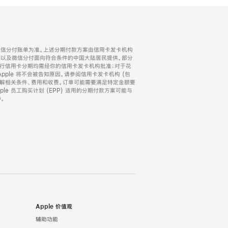
微信分付账单为准。上述分期付款方案由信用卡发卡机构
) 以及微信分付面向符合条件的中国大陆居民提供。部分
家。所有银行信用卡分期均需经你的信用卡发卡机构批准；对于花
ple 将不会被告知原因。请参阅信用卡发卡机构 (包
了解相关条件、费用和收费。订单可能需要满足特定金额要
e 员工购买计划 (EPP) 适用的分期付款方案可能与
。
Apple 价值观
辅助功能