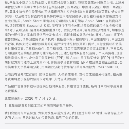
脚
额，未显示小数点以后的金额)，实际支付金额以银行、花呗或微信分付账单为准。上述分
期付款方案由信用卡发卡机构 (包括但不限于招商银行、中国建设银行、中国工商银行
等，具体支持分期付款服务的可选择银行及对应分期付款方案请见付款页面)、蚂蚁金服
(花呗) 以及微信分付面向符合条件的中国大陆居民提供。部分银行会要求你通过支付
宝完成购买。Apple Store 零售店的分期付款方案可能与 Apple Store 在线商店不
同，请到店咨询 Specialist 专家。所有银行信用卡分期均需经你的信用卡发卡机构批
准；对于花呗分期，需经蚂蚁金服批准；对于微信分付分期，需经微信分付批准。如果你选
择的分期付款方案未获得信用卡发卡机构、蚂蚁金服或微信分付的批准，Apple 将不会
被告知原因。请参阅信用卡发卡机构 (包括但不限于招商银行、中国建设银行、中国工商
银行等，具体支持分期付款服务的可选择银行请见付款页面) 网站、支付宝网站和微信
分付服务页面，了解相关条件、费用和收费。订单可能需要满足特定金额要求，不同免息
分期期数对应的最低限额可能有所不同。上述分期付款服务只适用于个人消费者。企业
和教育机构客户、企业员工购买计划 (EPP) 和 Apple 员工购买计划 (EPP) 适用的分
期付款方案可能与上述方案不同，详情请参见教育商店、EPP 在线商店和企业商店。公
司信用卡无资格申请分期。招商银行分期付款单笔订单最高限额为 RMB 150000。
当商品有货并/或发货时，购物金额将计入你的信用卡、支付宝或微信分付账单。相关财
务费用将显示在你的信用卡对账单、支付宝或微信账户中。
产品按广告宣传价或标价提供分期付款服务。价格包含增值税。所有订单均可享受免费
送货服务。
此信息更新于 2026 年 7 月 30 日。
1. 重量依配置和制造工艺的不同而可能有所差异。
我们会使用你所在位置，为你更快显示送货选项。我们通过你的 IP 地址，或者你在上次
访问 Apple 网站时输入的位置信息，找到了你的位置。