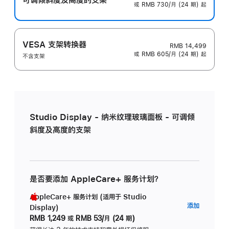
或 RMB 730/月 (24 期) 起
VESA 支架转换器
RMB 14,499
或 RMB 605/月 (24 期) 起
不含支架
Studio Display - 纳米纹理玻璃面板 - 可调倾
斜度及高度的支架
是否要添加 AppleCare+ 服务计划？
AppleCare+ 服务计划 (适用于 Studio
AppleC
添加
Display)
服
RMB 1,249
或
RMB 53/月 (24 期)