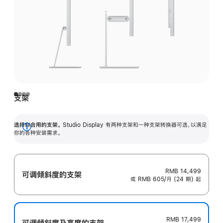
支架
选择你合用的支架。
Studio Display 有两种支架和一种支架转换器可选，以满足
展
你的各种安装需求。
开
RMB 14,499
可调倾斜度的支架
或 RMB 605/月 (24 期) 起
RMB 17,499
可调倾斜度及高‍度的支‍架