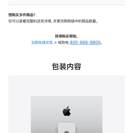
板
-
想购买多件商品？
可
你可以查看完整的送货详情，并更改购物袋中的商品数量。
调
倾
斜
获得购买帮助，
度
立即在线交流
(在
或致电
400-666-8800
。
及
新
高
窗
度
口
包装内容
的
中
支
打
架
开)
的
分
期
付
款
选
项)