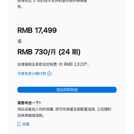
务
获得长达 3 年的技术支持和意外损坏保修服
务。
计
划
(适
RMB 17,499
用
于
或
Studio
RMB 730/月 (24 期)
Display
含增值税及其他法定税费
：约 RMB 2,023
脚
‡。
注
可享免息分期付款
(Studio
Display
-
添加到购物袋
纳
米
需要考虑一下？
纹
将此设备加入你的收藏，即可先保留全部配置选择，之后随时
理
回来再继续选购。
玻
璃
收藏
面