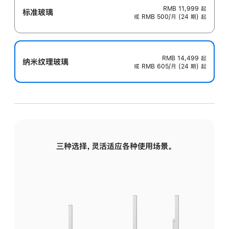
RMB 11,999
起
标准玻璃
或 RMB 500/月 (24 期) 起
RMB 14,499
起
纳米纹理玻璃
或 RMB 605/月 (24 期) 起
三种选择，灵活适应各种使用场景。
标