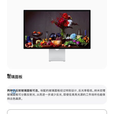
玻璃面板
两种抗反射玻璃面板可选。
标配的玻璃面板经过特别设计，反光率极低。纳米纹理
展
玻璃面板可分散反射光，从而进一步减少反光，即使在高亮光源的工作场所也能保
持出色画质。
开