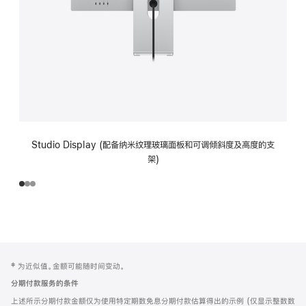
Studio Display (配备纳米纹理玻璃面板和可调倾斜度及高度的支
架)
网
脚
‡ 为近似值。金额可能随时间变动。
注
页
分期付款服务的条件
页
上述所示分期付款金额仅为使用特定期数免息分期付款估算得出的示例 (仅显示整数数