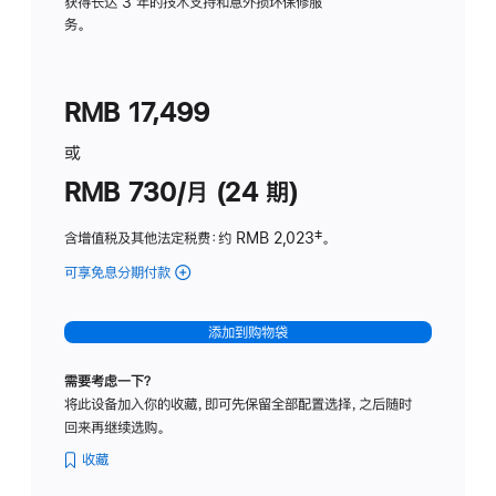
务
获得长达 3 年的技术支持和意外损坏保修服
务。
计
划
(适
RMB 17,499
用
于
或
Studio
RMB 730/月 (24 期)
Display
含增值税及其他法定税费
：约 RMB 2,023
脚
‡。
注
可享免息分期付款
(Studio
Display
-
添加到购物袋
纳
米
需要考虑一下？
纹
将此设备加入你的收藏，即可先保留全部配置选择，之后随时
理
回来再继续选购。
玻
璃
收藏
面