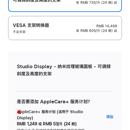
或 RMB 730/月 (24 期) 起
VESA 支架转换器
RMB 14,499
或 RMB 605/月 (24 期) 起
不含支架
Studio Display - 纳米纹理玻璃面板 - 可调倾
斜度及高度的支架
是否要添加 AppleCare+ 服务计划？
AppleCare+ 服务计划 (适用于 Studio
AppleC
添加
Display)
服
RMB 1,249
或
RMB 53/月 (24 期)