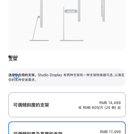
支架
选择你合用的支架。
Studio Display 有两种支架和一种支架转换器可选，以满足
展
你的各种安装需求。
开
RMB 14,499
可调倾斜度的支架
或 RMB 605/月 (24 期) 起
RMB 17,499
可调倾斜度及高‍度的支‍架