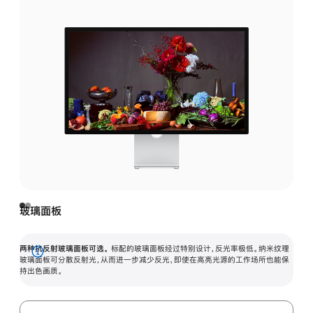
玻璃面板
两种抗反射玻璃面板可选。
标配的玻璃面板经过特别设计，反光率极低。纳米纹理
展
玻璃面板可分散反射光，从而进一步减少反光，即使在高亮光源的工作场所也能保
持出色画质。
开