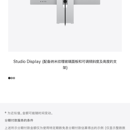
Studio Display (配备纳米纹理玻璃面板和可调倾斜度及高度的支
架)
网
脚
‡ 为近似值。金额可能随时间变动。
注
页
分期付款服务的条件
页
上述所示分期付款金额仅为使用特定期数免息分期付款估算得出的示例 (仅显示整数数