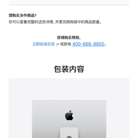
板
-
想购买多件商品？
可
你可以查看完整的送货详情，并更改购物袋中的商品数量。
调
倾
斜
获得购买帮助，
度
立即在线交流
(在
或致电
400-666-8800
。
及
新
高
窗
度
口
包装内容
的
中
支
打
架
开)
的
分
期
付
款
选
项)