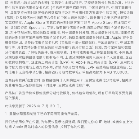
脚
额，未显示小数点以后的金额)，实际支付金额以银行、花呗或微信分付账单为准。上述分
期付款方案由信用卡发卡机构 (包括但不限于招商银行、中国建设银行、中国工商银行
等，具体支持分期付款服务的可选择银行及对应分期付款方案请见付款页面)、蚂蚁金服
(花呗) 以及微信分付面向符合条件的中国大陆居民提供。部分银行会要求你通过支付
宝完成购买。Apple Store 零售店的分期付款方案可能与 Apple Store 在线商店不
同，请到店咨询 Specialist 专家。所有银行信用卡分期均需经你的信用卡发卡机构批
准；对于花呗分期，需经蚂蚁金服批准；对于微信分付分期，需经微信分付批准。如果你选
择的分期付款方案未获得信用卡发卡机构、蚂蚁金服或微信分付的批准，Apple 将不会
被告知原因。请参阅信用卡发卡机构 (包括但不限于招商银行、中国建设银行、中国工商
银行等，具体支持分期付款服务的可选择银行请见付款页面) 网站、支付宝网站和微信
分付服务页面，了解相关条件、费用和收费。订单可能需要满足特定金额要求，不同免息
分期期数对应的最低限额可能有所不同。上述分期付款服务只适用于个人消费者。企业
和教育机构客户、企业员工购买计划 (EPP) 和 Apple 员工购买计划 (EPP) 适用的分
期付款方案可能与上述方案不同，详情请参见教育商店、EPP 在线商店和企业商店。公
司信用卡无资格申请分期。招商银行分期付款单笔订单最高限额为 RMB 150000。
当商品有货并/或发货时，购物金额将计入你的信用卡、支付宝或微信分付账单。相关财
务费用将显示在你的信用卡对账单、支付宝或微信账户中。
产品按广告宣传价或标价提供分期付款服务。价格包含增值税。所有订单均可享受免费
送货服务。
此信息更新于 2026 年 7 月 30 日。
1. 重量依配置和制造工艺的不同而可能有所差异。
我们会使用你所在位置，为你更快显示送货选项。我们通过你的 IP 地址，或者你在上次
访问 Apple 网站时输入的位置信息，找到了你的位置。