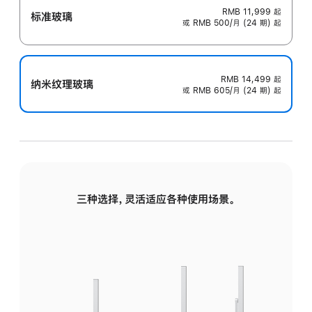
RMB 11,999
起
标准玻璃
或 RMB 500/月 (24 期) 起
RMB 14,499
起
纳米纹理玻璃
或 RMB 605/月 (24 期) 起
三种选择，灵活适应各种使用场景。
标