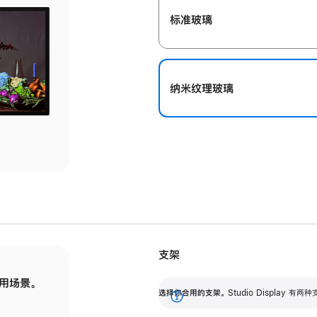
标准玻璃
纳米纹理玻璃
支架
用场景。
标配可调倾斜度的支架，提供 30 度的倾斜度
选
选择你合用的支架。
Studio Display
调节范围。
展