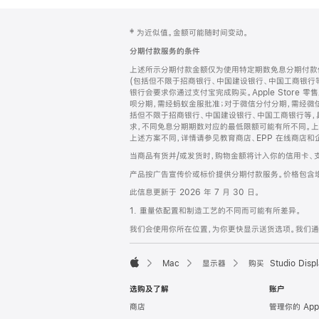
网
脚
‡ 为近似值。金额可能随时间变动。
注
页
分期付款服务的条件
页
上述所示分期付款金额仅为使用特定期数免息分期付款估
脚
(包括但不限于招商银行、中国建设银行、中国工商银行
银行会要求你通过支付宝完成购买。Apple Store 零
呗分期，需经蚂蚁金服批准；对于微信分付分期，需经微信
括但不限于招商银行、中国建设银行、中国工商银行等，
求，不同免息分期期数对应的最低限额可能有所不同。上述分
上述方案不同，详情请参见教育商店、EPP 在线商店和
当商品有货并/或发货时，购物金额将计入你的信用卡、
产品按广告宣传价或标价提供分期付款服务。价格包含
此信息更新于 2026 年 7 月 30 日。
1. 重量依配置和制造工艺的不同而可能有所差异。
我们会使用你所在位置，为你更快显示送货选项。我们通过你
Mac
显示器
购买 Studio Displ
Apple
选购及了解
账户
商店
管理你的 App