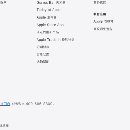
e 账户
Genius Bar 天才吧
商务选购
Today at Apple
教育应用
Apple 夏令营
Apple 与教育
Apple Store App
高校师生选购
认证的翻新产品
Apple Trade In 换购计划
分期付款
订单状态
选购帮助
更多门店
，或者致电
400-666-8800
。
站地图