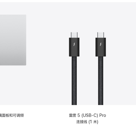
分
期
付
款
选
项)
理玻璃面板和可调倾
雷雳 5 (USB-C) Pro
连接线 (1 米)