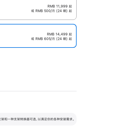
RMB 11,999
起
或 RMB 500/月 (24 期) 起
RMB 14,499
起
或 RMB 605/月 (24 期) 起
配可调倾斜度及高度的支架，额外增加 105
VESA 支架转换器
 有两种支架和一种支架转换器可选，以满足你的各种安装需求。
毫米的高度调节范围。
容的支架 (未随附)