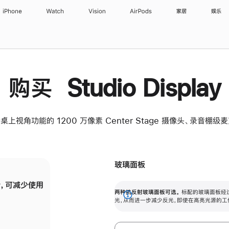
iPhone
Watch
Vision
AirPods
家居
娱乐
购买 Studio Display
桌上视角功能的 1200 万像素 Center Stage 摄像头、录音棚
玻璃面板
，可减少使用
纳米纹理玻璃面板可进一步减少反光，即使在
两种抗反射玻璃面板可选。
标配的玻璃面板经
。
有高亮光源的场所使用，也能保持出色画质。
展
光，从而进一步减少反光，即使在高亮光源的工
开