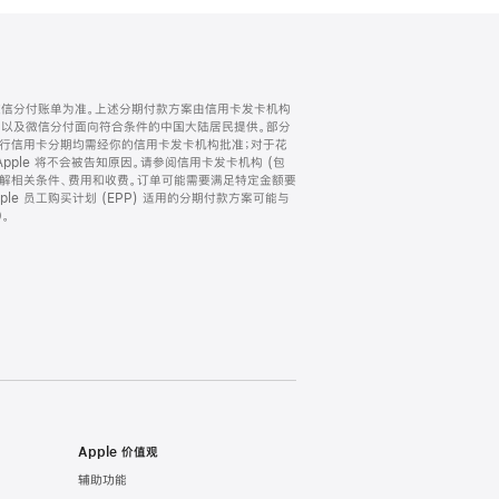
微信分付账单为准。上述分期付款方案由信用卡发卡机构
) 以及微信分付面向符合条件的中国大陆居民提供。部分
家。所有银行信用卡分期均需经你的信用卡发卡机构批准；对于花
ple 将不会被告知原因。请参阅信用卡发卡机构 (包
了解相关条件、费用和收费。订单可能需要满足特定金额要
e 员工购买计划 (EPP) 适用的分期付款方案可能与
。
Apple 价值观
辅助功能