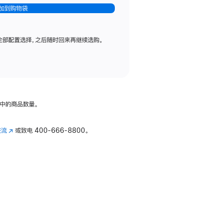
加到购物袋
全部配置选择，之后随时回来再继续选购。
中的商品数量。
交流
(在
或致电
400-666-8800。
新
窗
口
中
打
开)