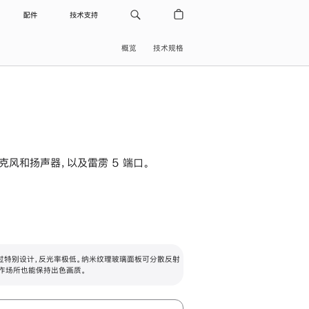
配件
技术支持
概览
技术规格
级麦克风和扬声器，以及雷雳 5 端口。
过特别设计，反光率极低。纳米纹理玻璃面板可分散反射
作场所也能保持出色画质。