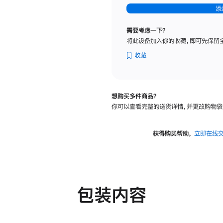
-
添
纳
米
需要考虑一下？
纹
将此设备加入你的收藏，即可先保留
理
玻
收藏
璃
面
板
想购买多件商品？
-
你可以查看完整的送货详情，并更改购物袋
可
调
倾
获得购买帮助，
立即在线
斜
度
及
高
度
包装内容
的
支
架
的