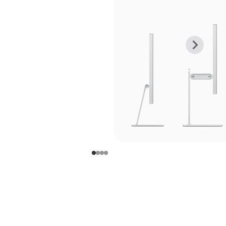
上
下
一
一
张
张
图
图
库
库
图
图
片
片
-
-
支
支
架
架