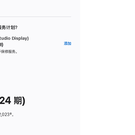
 服务计划？
dio Display)
AppleCare+
添加
期)
服
坏保修服务。
务
计
划
(适
用
于
24 期)
Studio
Display)
2,023
脚
‡。
注