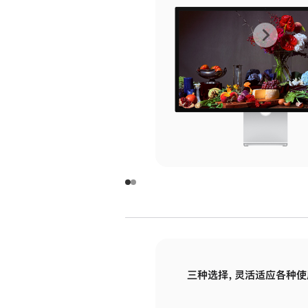
上
下
一
一
张
张
图
图
库
库
图
图
片
片
-
-
玻
玻
璃
璃
三种选择，灵活适应各种使
面
面
板
板