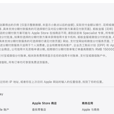
算得出的示例 (仅显示整数数额，未显示小数点以后的金额)，实际支付金额以银行、花呗或
等，具体支持分期付款服务的可选择银行及对应分期付款方案请见付款页面)、蚂蚁金服 (花呗
售店的分期付款方案可能与 Apple Store 在线商店不同，请到店咨询 Specialist 专
分付批准。如果你选择的分期付款方案未获得信用卡发卡机构、蚂蚁金服或微信分付的批准，Ap
具体支持分期付款服务的可选择银行请见付款页面) 网站、支付宝网站和微信分付服务页面，
期付款服务只适用于个人消费者。企业和教育机构客户、企业员工购买计划 (EPP) 和 Appl
企业商店。公司信用卡无资格申请分期。招商银行分期付款单笔订单最高限额为 RMB 150000
支付宝或微信分付账单。相关财务费用将显示在你的信用卡对账单、支付宝或微信账户中。
增值税。所有订单均可享受免费送货服务。
的 IP 地址，或者你在上次访问 Apple 网站时输入的位置信息，找到了你的位置。
ay
Apple Store 商店
商务应用
le 账户
查找零售店
Apple 与商务