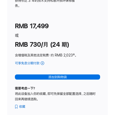
务
获得长达 3 年的技术支持和意外损坏保修服
务。
计
划
(适
RMB 17,499
用
于
或
Studio
RMB 730/月 (24 期)
Display
含增值税及其他法定税费
：约 RMB 2,023
脚
‡。
注
可享免息分期付款
(Studio
Display
-
添加到购物袋
纳
米
需要考虑一下？
纹
将此设备加入你的收藏，即可先保留全部配置选择，之后随时
理
回来再继续选购。
玻
璃
收藏
面