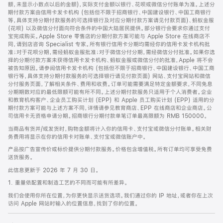
脚
额，未显示小数点以后的金额)，实际支付金额以银行、花呗或微信分付账单为准。上述分
期付款方案由信用卡发卡机构 (包括但不限于招商银行、中国建设银行、中国工商银行
等，具体支持分期付款服务的可选择银行及对应分期付款方案请见付款页面)、蚂蚁金服
(花呗) 以及微信分付面向符合条件的中国大陆居民提供。部分银行会要求你通过支付
宝完成购买。Apple Store 零售店的分期付款方案可能与 Apple Store 在线商店不
同，请到店咨询 Specialist 专家。所有银行信用卡分期均需经你的信用卡发卡机构批
准；对于花呗分期，需经蚂蚁金服批准；对于微信分付分期，需经微信分付批准。如果你选
择的分期付款方案未获得信用卡发卡机构、蚂蚁金服或微信分付的批准，Apple 将不会
被告知原因。请参阅信用卡发卡机构 (包括但不限于招商银行、中国建设银行、中国工商
银行等，具体支持分期付款服务的可选择银行请见付款页面) 网站、支付宝网站和微信
分付服务页面，了解相关条件、费用和收费。订单可能需要满足特定金额要求，不同免息
分期期数对应的最低限额可能有所不同。上述分期付款服务只适用于个人消费者。企业
和教育机构客户、企业员工购买计划 (EPP) 和 Apple 员工购买计划 (EPP) 适用的分
期付款方案可能与上述方案不同，详情请参见教育商店、EPP 在线商店和企业商店。公
司信用卡无资格申请分期。招商银行分期付款单笔订单最高限额为 RMB 150000。
当商品有货并/或发货时，购物金额将计入你的信用卡、支付宝或微信分付账单。相关财
务费用将显示在你的信用卡对账单、支付宝或微信账户中。
产品按广告宣传价或标价提供分期付款服务。价格包含增值税。所有订单均可享受免费
送货服务。
此信息更新于 2026 年 7 月 30 日。
1. 重量依配置和制造工艺的不同而可能有所差异。
我们会使用你所在位置，为你更快显示送货选项。我们通过你的 IP 地址，或者你在上次
访问 Apple 网站时输入的位置信息，找到了你的位置。