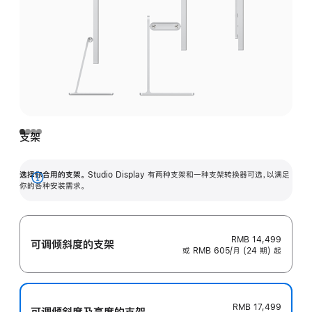
支架
选择你合用的支架。
Studio Display 有两种支架和一种支架转换器可选，以满足
展
你的各种安装需求。
开
RMB 14,499
可调倾斜度的支架
或 RMB 605/月 (24 期) 起
RMB 17,499
可调倾斜度及高‍度的支‍架