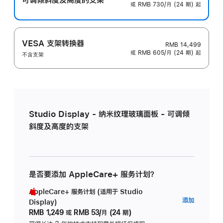
或 RMB 730/月 (24 期) 起
VESA 支架转换器
RMB 14,499
或 RMB 605/月 (24 期) 起
不含支架
Studio Display - 纳米纹理玻璃面板 - 可调倾
斜度及高度的支架
是否要添加 AppleCare+ 服务计划？
AppleCare+ 服务计划 (适用于 Studio
AppleC
添加
Display)
服
RMB 1,249
或
RMB 53/月 (24 期)