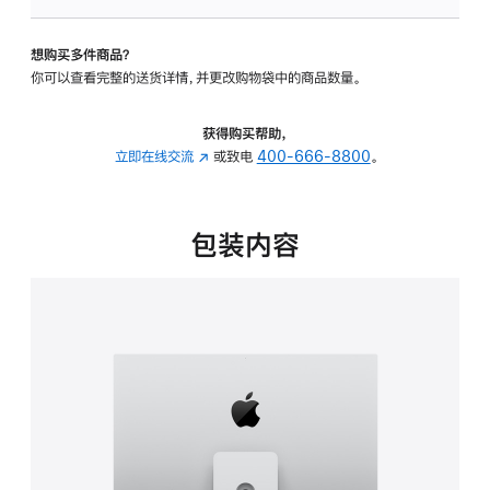
板
-
想购买多件商品？
可
你可以查看完整的送货详情，并更改购物袋中的商品数量。
调
倾
斜
获得购买帮助，
度
立即在线交流
(在
或致电
400-666-8800
。
及
新
高
窗
度
口
包装内容
的
中
支
打
架
开)
的
分
期
付
款
选
项)