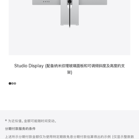
Studio Display (配备纳米纹理玻璃面板和可调倾斜度及高度的支
架)
网
脚
‡ 为近似值。金额可能随时间变动。
注
页
分期付款服务的条件
页
上述所示分期付款金额仅为使用特定期数免息分期付款估算得出的示例 (仅显示整数数