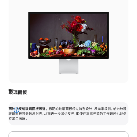
玻璃面板
两种抗反射玻璃面板可选。
标配的玻璃面板经过特别设计，反光率极低。纳米纹理
展
玻璃面板可分散反射光，从而进一步减少反光，即使在高亮光源的工作场所也能保
持出色画质。
开