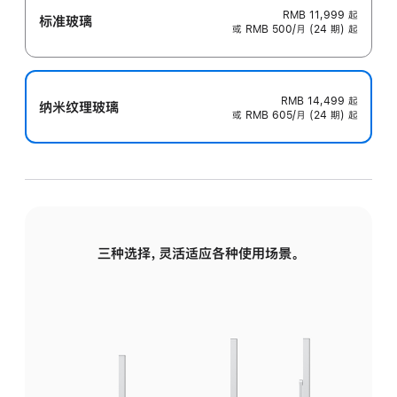
RMB 11,999
起
标准玻璃
或 RMB 500/月 (24 期) 起
RMB 14,499
起
纳米纹理玻璃
或 RMB 605/月 (24 期) 起
三种选择，灵活适应各种使用场景。
标