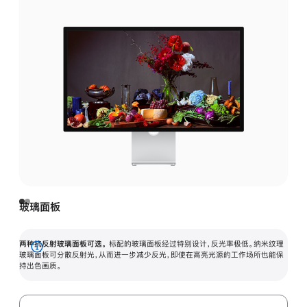
玻璃面板
两种抗反射玻璃面板可选。
标配的玻璃面板经过特别设计，反光率极低。纳米纹理
展
玻璃面板可分散反射光，从而进一步减少反光，即使在高亮光源的工作场所也能保
持出色画质。
开