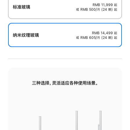
RMB 11,999
起
标准玻璃
或 RMB 500/月 (24 期) 起
RMB 14,499
起
纳米纹理玻璃
或 RMB 605/月 (24 期) 起
三种选择，灵活适应各种使用场景。
标