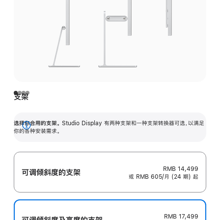
支架
选择你合用的支架。
Studio Display 有两种支架和一种支架转换器可选，以满足
展
你的各种安装需求。
开
RMB 14,499
可调倾斜度的支架
或 RMB 605/月 (24 期) 起
RMB 17,499
可调倾斜度及高‍度的支‍架