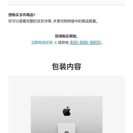
板
-
想购买多件商品？
可
你可以查看完整的送货详情，并更改购物袋中的商品数量。
调
倾
斜
获得购买帮助，
度
立即在线交流
(在
或致电
400-666-8800
。
及
新
高
窗
度
口
包装内容
的
中
支
打
架
开)
的
分
期
付
款
选
项)