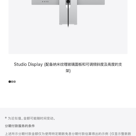
Studio Display (配备纳米纹理玻璃面板和可调倾斜度及高度的支
架)
网
脚
‡ 为近似值。金额可能随时间变动。
注
页
分期付款服务的条件
页
上述所示分期付款金额仅为使用特定期数免息分期付款估算得出的示例 (仅显示整数数