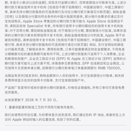
脚
额，未显示小数点以后的金额)，实际支付金额以银行、花呗或微信分付账单为准。上述分
期付款方案由信用卡发卡机构 (包括但不限于招商银行、中国建设银行、中国工商银行
等，具体支持分期付款服务的可选择银行及对应分期付款方案请见付款页面)、蚂蚁金服
(花呗) 以及微信分付面向符合条件的中国大陆居民提供。部分银行会要求你通过支付
宝完成购买。Apple Store 零售店的分期付款方案可能与 Apple Store 在线商店不
同，请到店咨询 Specialist 专家。所有银行信用卡分期均需经你的信用卡发卡机构批
准；对于花呗分期，需经蚂蚁金服批准；对于微信分付分期，需经微信分付批准。如果你选
择的分期付款方案未获得信用卡发卡机构、蚂蚁金服或微信分付的批准，Apple 将不会
被告知原因。请参阅信用卡发卡机构 (包括但不限于招商银行、中国建设银行、中国工商
银行等，具体支持分期付款服务的可选择银行请见付款页面) 网站、支付宝网站和微信
分付服务页面，了解相关条件、费用和收费。订单可能需要满足特定金额要求，不同免息
分期期数对应的最低限额可能有所不同。上述分期付款服务只适用于个人消费者。企业
和教育机构客户、企业员工购买计划 (EPP) 和 Apple 员工购买计划 (EPP) 适用的分
期付款方案可能与上述方案不同，详情请参见教育商店、EPP 在线商店和企业商店。公
司信用卡无资格申请分期。招商银行分期付款单笔订单最高限额为 RMB 150000。
当商品有货并/或发货时，购物金额将计入你的信用卡、支付宝或微信分付账单。相关财
务费用将显示在你的信用卡对账单、支付宝或微信账户中。
产品按广告宣传价或标价提供分期付款服务。价格包含增值税。所有订单均可享受免费
送货服务。
此信息更新于 2026 年 7 月 30 日。
1. 重量依配置和制造工艺的不同而可能有所差异。
我们会使用你所在位置，为你更快显示送货选项。我们通过你的 IP 地址，或者你在上次
访问 Apple 网站时输入的位置信息，找到了你的位置。