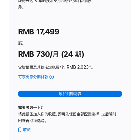
务
获得长达 3 年的技术支持和意外损坏保修服
务。
计
划
(适
RMB 17,499
用
于
或
Studio
RMB 730/月 (24 期)
Display
含增值税及其他法定税费
：约 RMB 2,023
脚
‡。
注
可享免息分期付款
(Studio
Display
-
添加到购物袋
纳
米
需要考虑一下？
纹
将此设备加入你的收藏，即可先保留全部配置选择，之后随时
理
回来再继续选购。
玻
璃
收藏
面