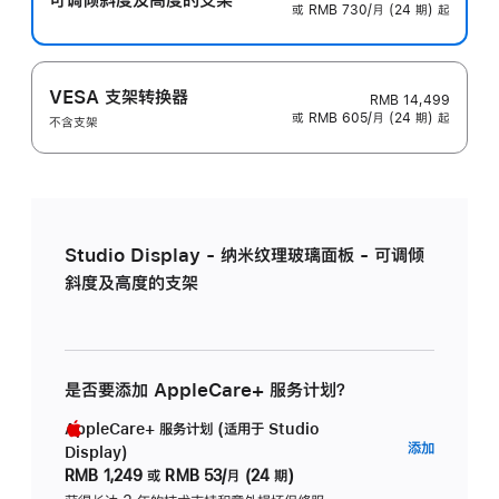
或 RMB 730/月 (24 期) 起
VESA 支架转换器
RMB 14,499
或 RMB 605/月 (24 期) 起
不含支架
Studio Display - 纳米纹理玻璃面板 - 可调倾
斜度及高度的支架
是否要添加 AppleCare+ 服务计划？
AppleCare+ 服务计划 (适用于 Studio
AppleC
添加
Display)
服
RMB 1,249
或
RMB 53/月 (24 期)