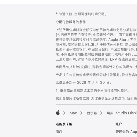
网
脚
‡ 为近似值。金额可能随时间变动。
注
页
分期付款服务的条件
页
上述所示分期付款金额仅为使用特定期数免息分期付款估
脚
(包括但不限于招商银行、中国建设银行、中国工商银行
银行会要求你通过支付宝完成购买。Apple Store 零
呗分期，需经蚂蚁金服批准；对于微信分付分期，需经微信
括但不限于招商银行、中国建设银行、中国工商银行等，
求，不同免息分期期数对应的最低限额可能有所不同。上述分
上述方案不同，详情请参见教育商店、EPP 在线商店和
当商品有货并/或发货时，购物金额将计入你的信用卡、
产品按广告宣传价或标价提供分期付款服务。价格包含
此信息更新于 2026 年 7 月 30 日。
1. 重量依配置和制造工艺的不同而可能有所差异。
我们会使用你所在位置，为你更快显示送货选项。我们通过你
Mac
显示器
购买 Studio Displ
Apple
选购及了解
账户
商店
管理你的 App