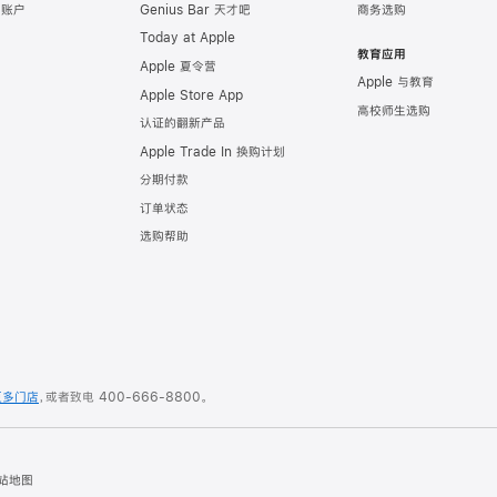
e 账户
Genius Bar 天才吧
商务选购
Today at Apple
教育应用
Apple 夏令营
Apple 与教育
Apple Store App
高校师生选购
认证的翻新产品
Apple Trade In 换购计划
分期付款
订单状态
选购帮助
更多门店
，或者致电
400-666-8800
。
站地图