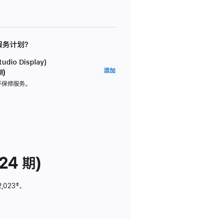
 服务计划？
dio Display)
AppleCare+
添加
期)
服
坏保修服务。
务
计
划
(适
用
于
24 期)
Studio
Display)
2,023
脚
‡。
注