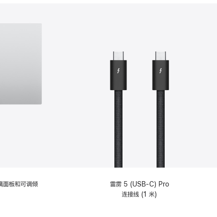
分
期
付
款
选
项)
理玻璃面板和可调倾
雷雳 5 (USB-C) Pro
连接线 (1 米)