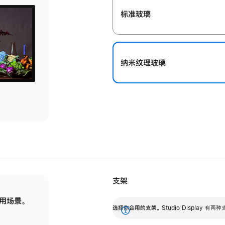
标准玻璃
纳米纹理玻璃
支架
用场景。
标配可调倾斜度的支架，提供 30 度的倾斜度
选
选择你合用的支架。
Studio Display
调节范围。
展