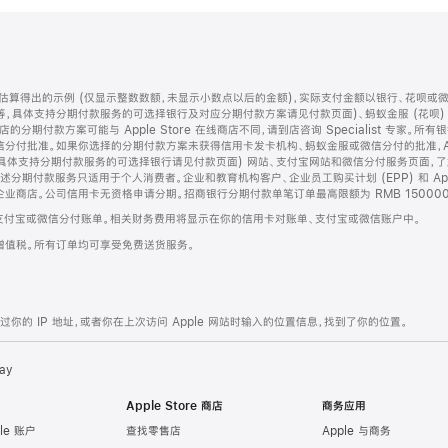
算得出的示例 (仅显示整数数额，未显示小数点以后的金额)，实际支付金额以银行、花呗或
等，具体支持分期付款服务的可选择银行及对应分期付款方案请见付款页面)、蚂蚁金服 (花呗
售店的分期付款方案可能与 Apple Store 在线商店不同，请到店咨询 Specialist 专
分付批准。如果你选择的分期付款方案未获得信用卡发卡机构、蚂蚁金服或微信分付的批准，Ap
具体支持分期付款服务的可选择银行请见付款页面) 网站、支付宝网站和微信分付服务页面，
期付款服务只适用于个人消费者。企业和教育机构客户、企业员工购买计划 (EPP) 和 Appl
企业商店。公司信用卡无资格申请分期。招商银行分期付款单笔订单最高限额为 RMB 150000
支付宝或微信分付账单。相关财务费用将显示在你的信用卡对账单、支付宝或微信账户中。
增值税。所有订单均可享受免费送货服务。
的 IP 地址，或者你在上次访问 Apple 网站时输入的位置信息，找到了你的位置。
ay
Apple Store 商店
商务应用
le 账户
查找零售店
Apple 与商务