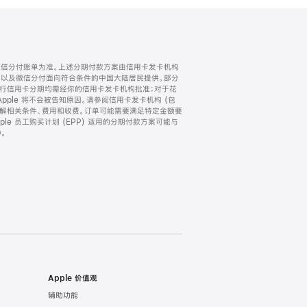
微信分付账单为准。上述分期付款方案由信用卡发卡机构
) 以及微信分付面向符合条件的中国大陆居民提供。部分
家。所有银行信用卡分期均需经你的信用卡发卡机构批准；对于花
ple 将不会被告知原因。请参阅信用卡发卡机构 (包
了解相关条件、费用和收费。订单可能需要满足特定金额要
e 员工购买计划 (EPP) 适用的分期付款方案可能与
。
Apple 价值观
辅助功能