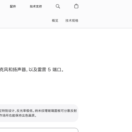
配件
技术支持
概览
技术规格
级麦克风和扬声器，以及雷雳 5 端口。
过特别设计，反光率极低。纳米纹理玻璃面板可分散反射
作场所也能保持出色画质。