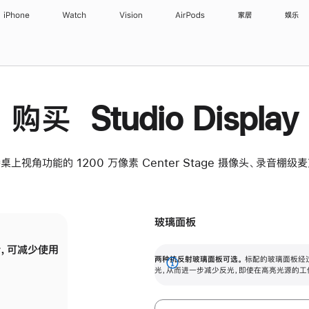
iPhone
Watch
Vision
AirPods
家居
娱乐
购买 Studio Display
桌上视角功能的 1200 万像素 Center Stage 摄像头、录音棚
玻璃面板
，可减少使用
纳米纹理玻璃面板可进一步减少反光，即使在
两种抗反射玻璃面板可选。
标配的玻璃面板经
。
有高亮光源的场所使用，也能保持出色画质。
展
光，从而进一步减少反光，即使在高亮光源的工
开