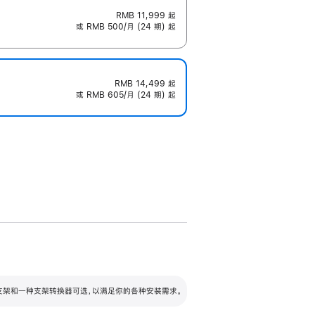
RMB 11,999
起
或 RMB 500/月 (24 期) 起
RMB 14,499
起
或 RMB 605/月 (24 期) 起
配可调倾斜度及高度的支架，额外增加 105
VESA 支架转换器
 有两种支架和一种支架转换器可选，以满足你的各种安装需求。
毫米的高度调节范围。
容的支架 (未随附)