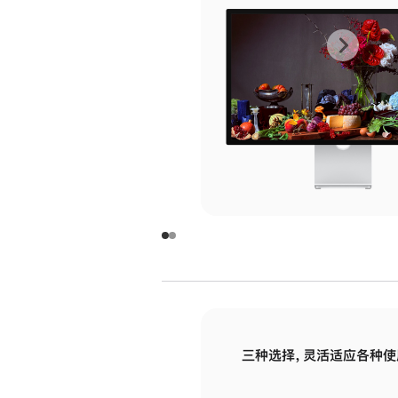
上
下
一
一
张
张
图
图
库
库
图
图
片
片
-
-
玻
玻
璃
璃
三种选择，灵活适应各种使
面
面
板
板