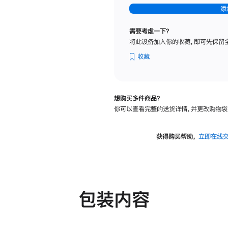
-
添
纳
米
需要考虑一下？
纹
将此设备加入你的收藏，即可先保留
理
玻
收藏
璃
面
板
想购买多件商品？
-
你可以查看完整的送货详情，并更改购物袋
可
调
倾
获得购买帮助，
立即在线
斜
度
及
高
度
包装内容
的
支
架
的