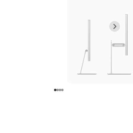
上
下
一
一
张
张
图
图
库
库
图
图
片
片
-
-
支
支
架
架