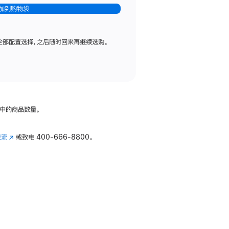
加到购物袋
全部配置选择，之后随时回来再继续选购。
中的商品数量。
交流
(在
或致电
400-666-8800。
新
窗
口
中
打
开)