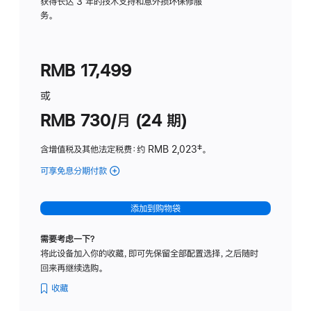
务
获得长达 3 年的技术支持和意外损坏保修服
务。
计
划
(适
RMB 17,499
用
于
或
Studio
RMB 730/月 (24 期)
Display
含增值税及其他法定税费
：约 RMB 2,023
脚
‡。
注
可享免息分期付款
(Studio
Display
-
添加到购物袋
纳
米
需要考虑一下？
纹
将此设备加入你的收藏，即可先保留全部配置选择，之后随时
理
回来再继续选购。
玻
璃
收藏
面