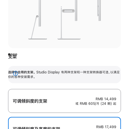
支架
选择你合用的支架。
Studio Display 有两种支架和一种支架转换器可选，以满足
展
你的各种安装需求。
开
RMB 14,499
可调倾斜度的支架
或 RMB 605/月 (24 期) 起
RMB 17,499
可调倾斜度及高‍度的支‍架