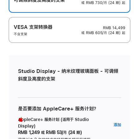
或 RMB 730/月 (24 期) 起
VESA 支架转换器
RMB 14,499
或 RMB 605/月 (24 期) 起
不含支架
Studio Display - 纳米纹理玻璃面板 - 可调倾
斜度及高度的支架
是否要添加 AppleCare+ 服务计划？
AppleCare+ 服务计划 (适用于 Studio
AppleC
添加
Display)
服
RMB 1,249
或
RMB 53/月 (24 期)