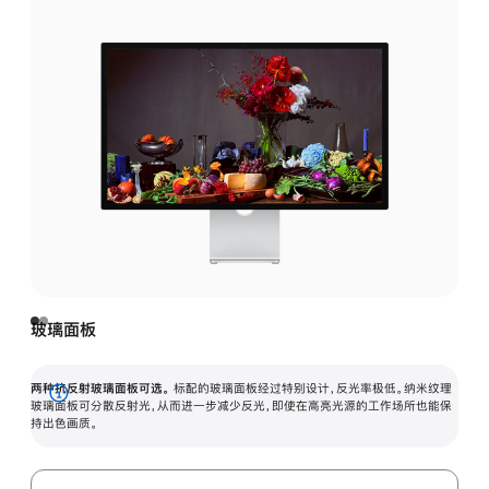
玻璃面板
两种抗反射玻璃面板可选。
标配的玻璃面板经过特别设计，反光率极低。纳米纹理
展
玻璃面板可分散反射光，从而进一步减少反光，即使在高亮光源的工作场所也能保
持出色画质。
开