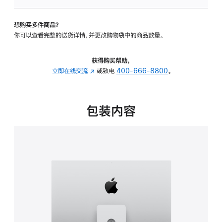
板
-
想购买多件商品？
可
你可以查看完整的送货详情，并更改购物袋中的商品数量。
调
倾
斜
获得购买帮助，
度
立即在线交流
(在
或致电
400-666-8800
。
及
新
高
窗
度
口
包装内容
的
中
支
打
架
开)
的
分
期
付
款
选
项)