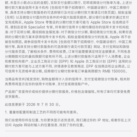
脚
额，未显示小数点以后的金额)，实际支付金额以银行、花呗或微信分付账单为准。上述分
期付款方案由信用卡发卡机构 (包括但不限于招商银行、中国建设银行、中国工商银行
等，具体支持分期付款服务的可选择银行及对应分期付款方案请见付款页面)、蚂蚁金服
(花呗) 以及微信分付面向符合条件的中国大陆居民提供。部分银行会要求你通过支付
宝完成购买。Apple Store 零售店的分期付款方案可能与 Apple Store 在线商店不
同，请到店咨询 Specialist 专家。所有银行信用卡分期均需经你的信用卡发卡机构批
准；对于花呗分期，需经蚂蚁金服批准；对于微信分付分期，需经微信分付批准。如果你选
择的分期付款方案未获得信用卡发卡机构、蚂蚁金服或微信分付的批准，Apple 将不会
被告知原因。请参阅信用卡发卡机构 (包括但不限于招商银行、中国建设银行、中国工商
银行等，具体支持分期付款服务的可选择银行请见付款页面) 网站、支付宝网站和微信
分付服务页面，了解相关条件、费用和收费。订单可能需要满足特定金额要求，不同免息
分期期数对应的最低限额可能有所不同。上述分期付款服务只适用于个人消费者。企业
和教育机构客户、企业员工购买计划 (EPP) 和 Apple 员工购买计划 (EPP) 适用的分
期付款方案可能与上述方案不同，详情请参见教育商店、EPP 在线商店和企业商店。公
司信用卡无资格申请分期。招商银行分期付款单笔订单最高限额为 RMB 150000。
当商品有货并/或发货时，购物金额将计入你的信用卡、支付宝或微信分付账单。相关财
务费用将显示在你的信用卡对账单、支付宝或微信账户中。
产品按广告宣传价或标价提供分期付款服务。价格包含增值税。所有订单均可享受免费
送货服务。
此信息更新于 2026 年 7 月 30 日。
1. 重量依配置和制造工艺的不同而可能有所差异。
我们会使用你所在位置，为你更快显示送货选项。我们通过你的 IP 地址，或者你在上次
访问 Apple 网站时输入的位置信息，找到了你的位置。