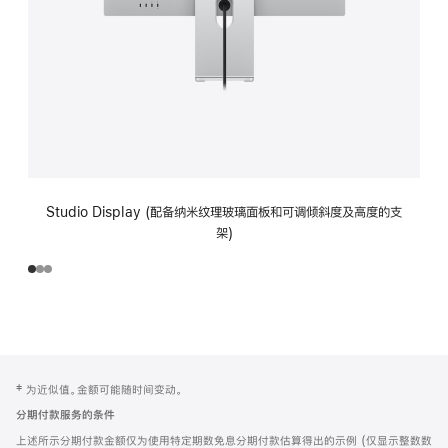
Studio Display (配备纳米纹理玻璃面板和可调倾斜度及高度的支
架)
网
脚
‡ 为近似值。金额可能随时间变动。
注
页
分期付款服务的条件
页
上述所示分期付款金额仅为使用特定期数免息分期付款估算得出的示例 (仅显示整数数