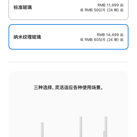
RMB 11,999
起
标准玻璃
或 RMB 500/月 (24 期) 起
RMB 14,499
起
纳米纹理玻璃
或 RMB 605/月 (24 期) 起
三种选择，灵活适应各种使用场景。
标