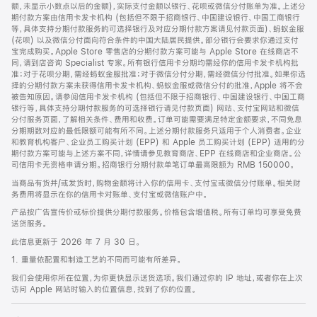
脚
额，未显示小数点以后的金额)，实际支付金额以银行、花呗或微信分付账单为准。上述分
期付款方案由信用卡发卡机构 (包括但不限于招商银行、中国建设银行、中国工商银行
等，具体支持分期付款服务的可选择银行及对应分期付款方案请见付款页面)、蚂蚁金服
(花呗) 以及微信分付面向符合条件的中国大陆居民提供。部分银行会要求你通过支付
宝完成购买。Apple Store 零售店的分期付款方案可能与 Apple Store 在线商店不
同，请到店咨询 Specialist 专家。所有银行信用卡分期均需经你的信用卡发卡机构批
准；对于花呗分期，需经蚂蚁金服批准；对于微信分付分期，需经微信分付批准。如果你选
择的分期付款方案未获得信用卡发卡机构、蚂蚁金服或微信分付的批准，Apple 将不会
被告知原因。请参阅信用卡发卡机构 (包括但不限于招商银行、中国建设银行、中国工商
银行等，具体支持分期付款服务的可选择银行请见付款页面) 网站、支付宝网站和微信
分付服务页面，了解相关条件、费用和收费。订单可能需要满足特定金额要求，不同免息
分期期数对应的最低限额可能有所不同。上述分期付款服务只适用于个人消费者。企业
和教育机构客户、企业员工购买计划 (EPP) 和 Apple 员工购买计划 (EPP) 适用的分
期付款方案可能与上述方案不同，详情请参见教育商店、EPP 在线商店和企业商店。公
司信用卡无资格申请分期。招商银行分期付款单笔订单最高限额为 RMB 150000。
当商品有货并/或发货时，购物金额将计入你的信用卡、支付宝或微信分付账单。相关财
务费用将显示在你的信用卡对账单、支付宝或微信账户中。
产品按广告宣传价或标价提供分期付款服务。价格包含增值税。所有订单均可享受免费
送货服务。
此信息更新于 2026 年 7 月 30 日。
1. 重量依配置和制造工艺的不同而可能有所差异。
我们会使用你所在位置，为你更快显示送货选项。我们通过你的 IP 地址，或者你在上次
访问 Apple 网站时输入的位置信息，找到了你的位置。