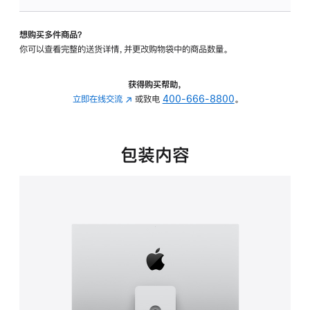
板
-
想购买多件商品？
可
你可以查看完整的送货详情，并更改购物袋中的商品数量。
调
倾
斜
获得购买帮助，
度
立即在线交流
(在
或致电
400-666-8800
。
及
新
高
窗
度
口
包装内容
的
中
支
打
架
开)
的
分
期
付
款
选
项)