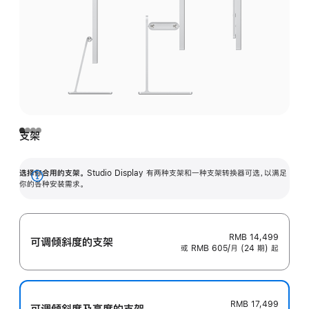
支架
选择你合用的支架。
Studio Display 有两种支架和一种支架转换器可选，以满足
展
你的各种安装需求。
开
RMB 14,499
可调倾斜度的支架
或 RMB 605/月 (24 期) 起
RMB 17,499
可调倾斜度及高‍度的支‍架