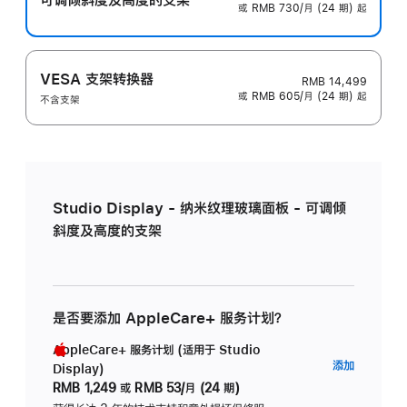
或 RMB 730/月 (24 期) 起
VESA 支架转换器
RMB 14,499
或 RMB 605/月 (24 期) 起
不含支架
Studio Display - 纳米纹理玻璃面板 - 可调倾
斜度及高度的支架
是否要添加 AppleCare+ 服务计划？
AppleCare+ 服务计划 (适用于 Studio
AppleC
添加
Display)
服
RMB 1,249
或
RMB 53/月 (24 期)