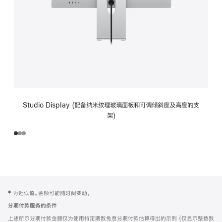
Studio Display (配备纳米纹理玻璃面板和可调倾斜度及高度的支
架)
网
脚
‡ 为近似值。金额可能随时间变动。
注
页
分期付款服务的条件
页
上述所示分期付款金额仅为使用特定期数免息分期付款估算得出的示例 (仅显示整数数