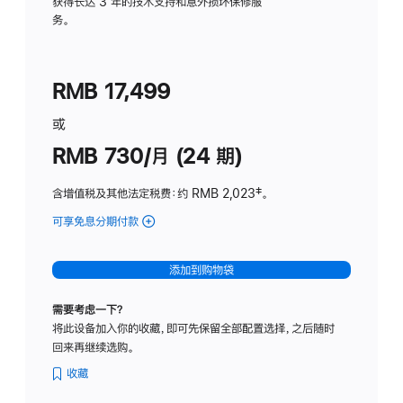
务
获得长达 3 年的技术支持和意外损坏保修服
务。
计
划
(适
RMB 17,499
用
于
或
Studio
RMB 730/月 (24 期)
Display
含增值税及其他法定税费
：约 RMB 2,023
脚
‡。
注
可享免息分期付款
(Studio
Display
-
添加到购物袋
纳
米
需要考虑一下？
纹
将此设备加入你的收藏，即可先保留全部配置选择，之后随时
理
回来再继续选购。
玻
璃
收藏
面