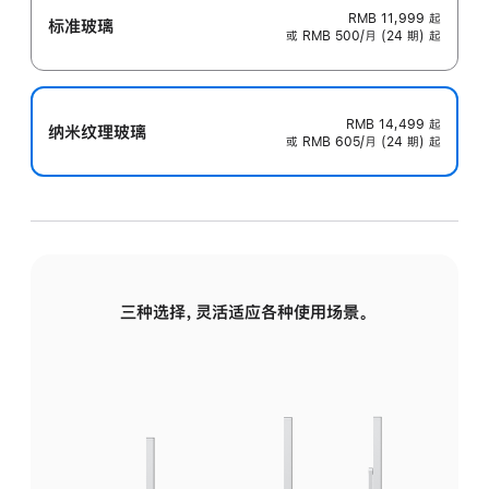
RMB 11,999
起
标准玻璃
或 RMB 500/月 (24 期) 起
RMB 14,499
起
纳米纹理玻璃
或 RMB 605/月 (24 期) 起
三种选择，灵活适应各种使用场景。
标