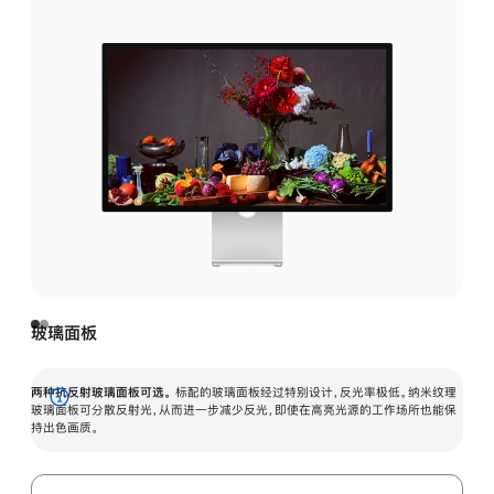
玻璃面板
两种抗反射玻璃面板可选。
标配的玻璃面板经过特别设计，反光率极低。纳米纹理
展
玻璃面板可分散反射光，从而进一步减少反光，即使在高亮光源的工作场所也能保
持出色画质。
开