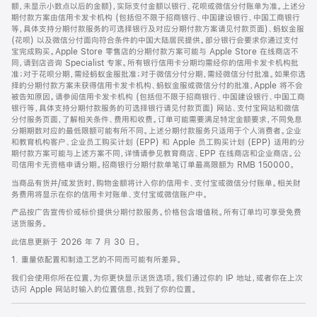
脚
额，未显示小数点以后的金额)，实际支付金额以银行、花呗或微信分付账单为准。上述分
期付款方案由信用卡发卡机构 (包括但不限于招商银行、中国建设银行、中国工商银行
等，具体支持分期付款服务的可选择银行及对应分期付款方案请见付款页面)、蚂蚁金服
(花呗) 以及微信分付面向符合条件的中国大陆居民提供。部分银行会要求你通过支付
宝完成购买。Apple Store 零售店的分期付款方案可能与 Apple Store 在线商店不
同，请到店咨询 Specialist 专家。所有银行信用卡分期均需经你的信用卡发卡机构批
准；对于花呗分期，需经蚂蚁金服批准；对于微信分付分期，需经微信分付批准。如果你选
择的分期付款方案未获得信用卡发卡机构、蚂蚁金服或微信分付的批准，Apple 将不会
被告知原因。请参阅信用卡发卡机构 (包括但不限于招商银行、中国建设银行、中国工商
银行等，具体支持分期付款服务的可选择银行请见付款页面) 网站、支付宝网站和微信
分付服务页面，了解相关条件、费用和收费。订单可能需要满足特定金额要求，不同免息
分期期数对应的最低限额可能有所不同。上述分期付款服务只适用于个人消费者。企业
和教育机构客户、企业员工购买计划 (EPP) 和 Apple 员工购买计划 (EPP) 适用的分
期付款方案可能与上述方案不同，详情请参见教育商店、EPP 在线商店和企业商店。公
司信用卡无资格申请分期。招商银行分期付款单笔订单最高限额为 RMB 150000。
当商品有货并/或发货时，购物金额将计入你的信用卡、支付宝或微信分付账单。相关财
务费用将显示在你的信用卡对账单、支付宝或微信账户中。
产品按广告宣传价或标价提供分期付款服务。价格包含增值税。所有订单均可享受免费
送货服务。
此信息更新于 2026 年 7 月 30 日。
1. 重量依配置和制造工艺的不同而可能有所差异。
我们会使用你所在位置，为你更快显示送货选项。我们通过你的 IP 地址，或者你在上次
访问 Apple 网站时输入的位置信息，找到了你的位置。