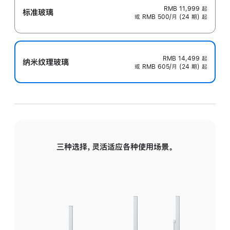
RMB 11,999
起
标准玻璃
或 RMB 500/月 (24 期) 起
RMB 14,499
起
纳米纹理玻璃
或 RMB 605/月 (24 期) 起
三种选择，灵活适应各种使用场景。
标