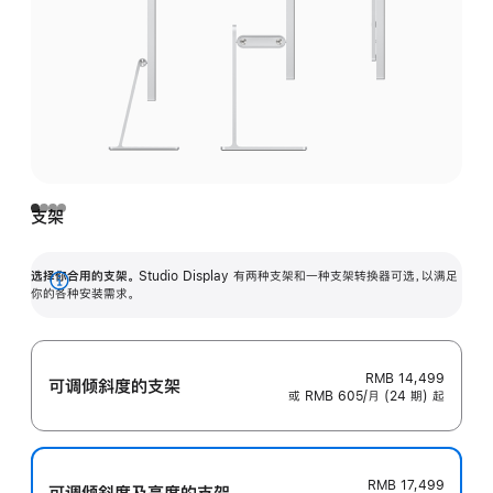
支架
选择你合用的支架。
Studio Display 有两种支架和一种支架转换器可选，以满足
展
你的各种安装需求。
开
RMB 14,499
可调倾斜度的支架
或 RMB 605/月 (24 期) 起
RMB 17,499
可调倾斜度及高‍度的支‍架