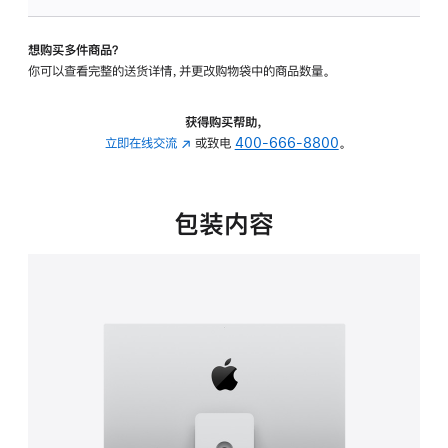
板
-
想购买多件商品？
可
你可以查看完整的送货详情，并更改购物袋中的商品数量。
调
倾
斜
获得购买帮助，
度
立即在线交流
(在
或致电
400-666-8800
。
及
新
高
窗
度
口
包装内容
的
中
支
打
架
开)
的
分
期
付
款
选
项)