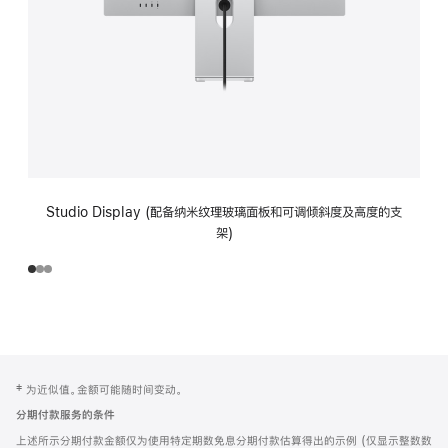
Studio Display (配备纳米纹理玻璃面板和可调倾斜度及高度的支
架)
网
脚
‡ 为近似值。金额可能随时间变动。
注
页
分期付款服务的条件
页
上述所示分期付款金额仅为使用特定期数免息分期付款估算得出的示例 (仅显示整数数