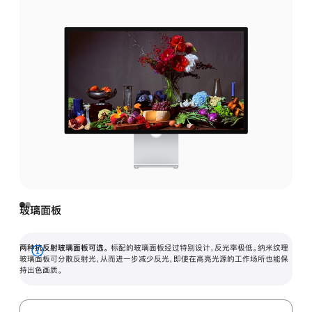
玻璃面板
两种抗反射玻璃面板可选。
标配的玻璃面板经过特别设计，反光率极低。纳米纹理
展
玻璃面板可分散反射光，从而进一步减少反光，即使在高亮光源的工作场所也能保
持出色画质。
开