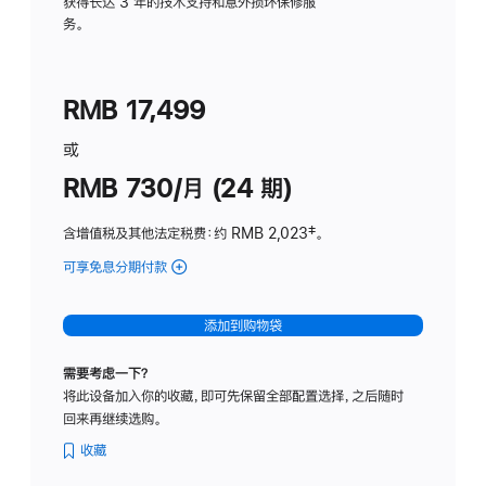
务
获得长达 3 年的技术支持和意外损坏保修服
务。
计
划
(适
RMB 17,499
用
于
或
Studio
RMB 730/月 (24 期)
Display
含增值税及其他法定税费
：约 RMB 2,023
脚
‡。
注
可享免息分期付款
(Studio
Display
-
添加到购物袋
纳
米
需要考虑一下？
纹
将此设备加入你的收藏，即可先保留全部配置选择，之后随时
理
回来再继续选购。
玻
璃
收藏
面