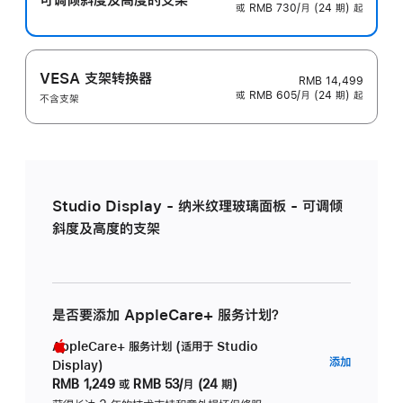
或 RMB 730/月 (24 期) 起
VESA 支架转换器
RMB 14,499
或 RMB 605/月 (24 期) 起
不含支架
Studio Display - 纳米纹理玻璃面板 - 可调倾
斜度及高度的支架
是否要添加 AppleCare+ 服务计划？
AppleCare+ 服务计划 (适用于 Studio
AppleC
添加
Display)
服
RMB 1,249
或
RMB 53/月 (24 期)