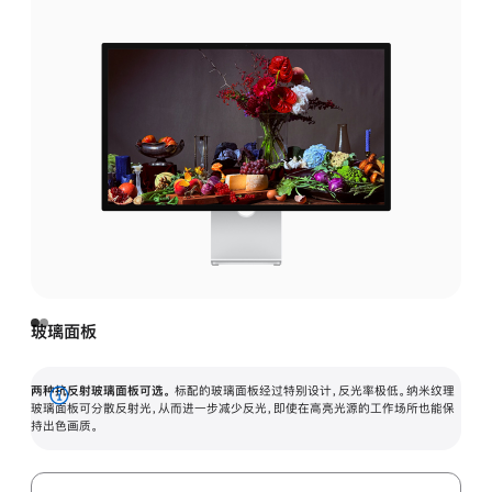
玻璃面板
两种抗反射玻璃面板可选。
标配的玻璃面板经过特别设计，反光率极低。纳米纹理
展
玻璃面板可分散反射光，从而进一步减少反光，即使在高亮光源的工作场所也能保
持出色画质。
开