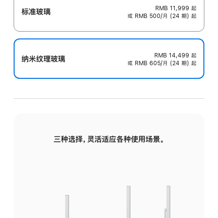
RMB 11,999
起
标准玻璃
或 RMB 500/月 (24 期) 起
RMB 14,499
起
纳米纹理玻璃
或 RMB 605/月 (24 期) 起
三种选择，灵活适应各种使用场景。
标