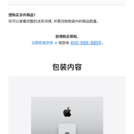
板
-
想购买多件商品？
可
你可以查看完整的送货详情，并更改购物袋中的商品数量。
调
倾
斜
获得购买帮助，
度
立即在线交流
(在
或致电
400-666-8800
。
及
新
高
窗
度
口
包装内容
的
中
支
打
架
开)
的
分
期
付
款
选
项)