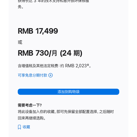
务
获得长达 3 年的技术支持和意外损坏保修服
务。
计
划
(适
RMB 17,499
用
于
或
Studio
RMB 730/月 (24 期)
Display
含增值税及其他法定税费
：约 RMB 2,023
脚
‡。
注
可享免息分期付款
(Studio
Display
-
添加到购物袋
纳
米
需要考虑一下？
纹
将此设备加入你的收藏，即可先保留全部配置选择，之后随时
理
回来再继续选购。
玻
璃
收藏
面