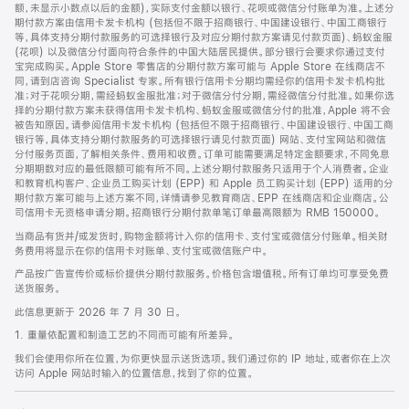
脚
额，未显示小数点以后的金额)，实际支付金额以银行、花呗或微信分付账单为准。上述分
期付款方案由信用卡发卡机构 (包括但不限于招商银行、中国建设银行、中国工商银行
等，具体支持分期付款服务的可选择银行及对应分期付款方案请见付款页面)、蚂蚁金服
(花呗) 以及微信分付面向符合条件的中国大陆居民提供。部分银行会要求你通过支付
宝完成购买。Apple Store 零售店的分期付款方案可能与 Apple Store 在线商店不
同，请到店咨询 Specialist 专家。所有银行信用卡分期均需经你的信用卡发卡机构批
准；对于花呗分期，需经蚂蚁金服批准；对于微信分付分期，需经微信分付批准。如果你选
择的分期付款方案未获得信用卡发卡机构、蚂蚁金服或微信分付的批准，Apple 将不会
被告知原因。请参阅信用卡发卡机构 (包括但不限于招商银行、中国建设银行、中国工商
银行等，具体支持分期付款服务的可选择银行请见付款页面) 网站、支付宝网站和微信
分付服务页面，了解相关条件、费用和收费。订单可能需要满足特定金额要求，不同免息
分期期数对应的最低限额可能有所不同。上述分期付款服务只适用于个人消费者。企业
和教育机构客户、企业员工购买计划 (EPP) 和 Apple 员工购买计划 (EPP) 适用的分
期付款方案可能与上述方案不同，详情请参见教育商店、EPP 在线商店和企业商店。公
司信用卡无资格申请分期。招商银行分期付款单笔订单最高限额为 RMB 150000。
当商品有货并/或发货时，购物金额将计入你的信用卡、支付宝或微信分付账单。相关财
务费用将显示在你的信用卡对账单、支付宝或微信账户中。
产品按广告宣传价或标价提供分期付款服务。价格包含增值税。所有订单均可享受免费
送货服务。
此信息更新于 2026 年 7 月 30 日。
1. 重量依配置和制造工艺的不同而可能有所差异。
我们会使用你所在位置，为你更快显示送货选项。我们通过你的 IP 地址，或者你在上次
访问 Apple 网站时输入的位置信息，找到了你的位置。