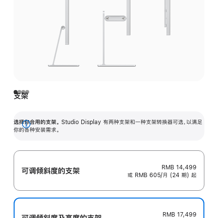
支架
选择你合用的支架。
Studio Display 有两种支架和一种支架转换器可选，以满足
展
你的各种安装需求。
开
RMB 14,499
可调倾斜度的支架
或 RMB 605/月 (24 期) 起
RMB 17,499
可调倾斜度及高‍度的支‍架