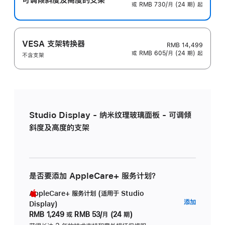
或 RMB 730/月 (24 期) 起
VESA 支架转换器
RMB 14,499
或 RMB 605/月 (24 期) 起
不含支架
Studio Display - 纳米纹理玻璃面板 - 可调倾
斜度及高度的支架
是否要添加 AppleCare+ 服务计划？
AppleCare+ 服务计划 (适用于 Studio
AppleC
添加
Display)
服
RMB 1,249
或
RMB 53/月 (24 期)