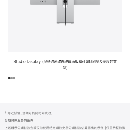
Studio Display (配备纳米纹理玻璃面板和可调倾斜度及高度的支
架)
网
脚
‡ 为近似值。金额可能随时间变动。
注
页
分期付款服务的条件
页
上述所示分期付款金额仅为使用特定期数免息分期付款估算得出的示例 (仅显示整数数