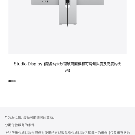
Studio Display (配备纳米纹理玻璃面板和可调倾斜度及高度的支
架)
网
脚
‡ 为近似值。金额可能随时间变动。
注
页
分期付款服务的条件
页
上述所示分期付款金额仅为使用特定期数免息分期付款估算得出的示例 (仅显示整数数