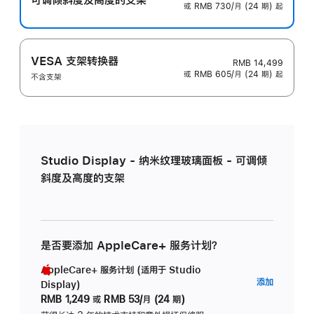
或 RMB 730/月 (24 期) 起
VESA 支架转换器
RMB 14,499
或 RMB 605/月 (24 期) 起
不含支架
Studio Display - 纳米纹理玻璃面板 - 可调倾
斜度及高度的支架
是否要添加 AppleCare+ 服务计划？
AppleCare+ 服务计划 (适用于 Studio
AppleC
添加
Display)
服
RMB 1,249
或
RMB 53/月 (24 期)