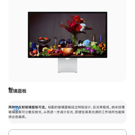
玻璃面板
两种抗反射玻璃面板可选。
标配的玻璃面板经过特别设计，反光率极低。纳米纹理
展
玻璃面板可分散反射光，从而进一步减少反光，即使在高亮光源的工作场所也能保
持出色画质。
开