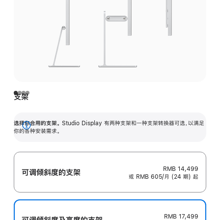
支架
选择你合用的支架。
Studio Display 有两种支架和一种支架转换器可选，以满足
展
你的各种安装需求。
开
RMB 14,499
可调倾斜度的支架
或 RMB 605/月 (24 期) 起
RMB 17,499
可调倾斜度及高‍度的支‍架