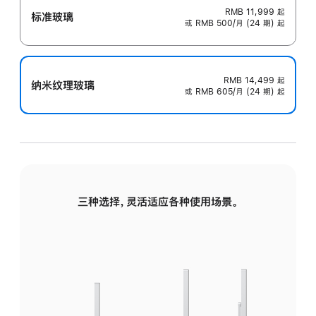
RMB 11,999
起
标准玻璃
或 RMB 500/月 (24 期) 起
RMB 14,499
起
纳米纹理玻璃
或 RMB 605/月 (24 期) 起
三种选择，灵活适应各种使用场景。
标