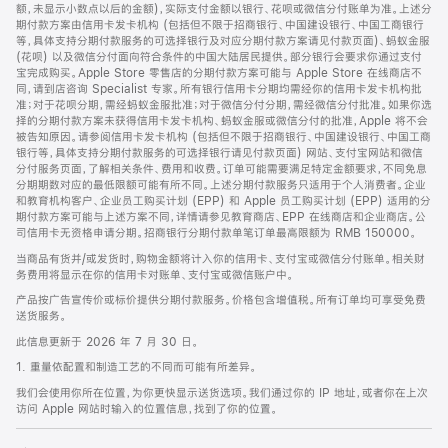
脚
额，未显示小数点以后的金额)，实际支付金额以银行、花呗或微信分付账单为准。上述分
期付款方案由信用卡发卡机构 (包括但不限于招商银行、中国建设银行、中国工商银行
等，具体支持分期付款服务的可选择银行及对应分期付款方案请见付款页面)、蚂蚁金服
(花呗) 以及微信分付面向符合条件的中国大陆居民提供。部分银行会要求你通过支付
宝完成购买。Apple Store 零售店的分期付款方案可能与 Apple Store 在线商店不
同，请到店咨询 Specialist 专家。所有银行信用卡分期均需经你的信用卡发卡机构批
准；对于花呗分期，需经蚂蚁金服批准；对于微信分付分期，需经微信分付批准。如果你选
择的分期付款方案未获得信用卡发卡机构、蚂蚁金服或微信分付的批准，Apple 将不会
被告知原因。请参阅信用卡发卡机构 (包括但不限于招商银行、中国建设银行、中国工商
银行等，具体支持分期付款服务的可选择银行请见付款页面) 网站、支付宝网站和微信
分付服务页面，了解相关条件、费用和收费。订单可能需要满足特定金额要求，不同免息
分期期数对应的最低限额可能有所不同。上述分期付款服务只适用于个人消费者。企业
和教育机构客户、企业员工购买计划 (EPP) 和 Apple 员工购买计划 (EPP) 适用的分
期付款方案可能与上述方案不同，详情请参见教育商店、EPP 在线商店和企业商店。公
司信用卡无资格申请分期。招商银行分期付款单笔订单最高限额为 RMB 150000。
当商品有货并/或发货时，购物金额将计入你的信用卡、支付宝或微信分付账单。相关财
务费用将显示在你的信用卡对账单、支付宝或微信账户中。
产品按广告宣传价或标价提供分期付款服务。价格包含增值税。所有订单均可享受免费
送货服务。
此信息更新于 2026 年 7 月 30 日。
1. 重量依配置和制造工艺的不同而可能有所差异。
我们会使用你所在位置，为你更快显示送货选项。我们通过你的 IP 地址，或者你在上次
访问 Apple 网站时输入的位置信息，找到了你的位置。