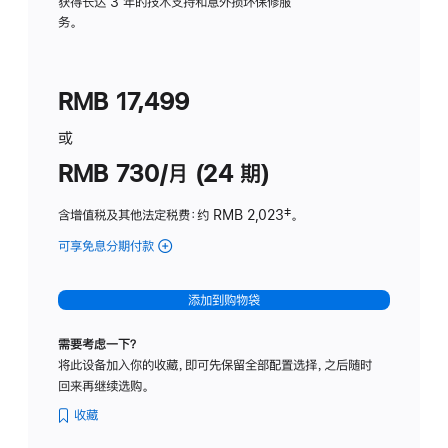
务
获得长达 3 年的技术支持和意外损坏保修服
务。
计
划
(适
RMB 17,499
用
于
或
Studio
RMB 730/月 (24 期)
Display
含增值税及其他法定税费
：约 RMB 2,023
脚
‡。
注
可享免息分期付款
(Studio
Display
-
添加到购物袋
纳
米
需要考虑一下？
纹
将此设备加入你的收藏，即可先保留全部配置选择，之后随时
理
回来再继续选购。
玻
璃
收藏
面