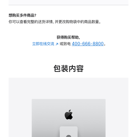
板
-
想购买多件商品？
可
你可以查看完整的送货详情，并更改购物袋中的商品数量。
调
倾
斜
获得购买帮助，
度
立即在线交流
(在
或致电
400-666-8800
。
及
新
高
窗
度
口
包装内容
的
中
支
打
架
开)
的
分
期
付
款
选
项)