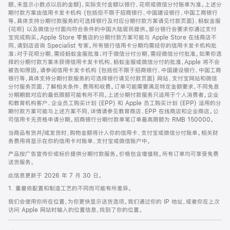
脚
额，未显示小数点以后的金额)，实际支付金额以银行、花呗或微信分付账单为准。上述分
期付款方案由信用卡发卡机构 (包括但不限于招商银行、中国建设银行、中国工商银行
等，具体支持分期付款服务的可选择银行及对应分期付款方案请见付款页面)、蚂蚁金服
(花呗) 以及微信分付面向符合条件的中国大陆居民提供。部分银行会要求你通过支付
宝完成购买。Apple Store 零售店的分期付款方案可能与 Apple Store 在线商店不
同，请到店咨询 Specialist 专家。所有银行信用卡分期均需经你的信用卡发卡机构批
准；对于花呗分期，需经蚂蚁金服批准；对于微信分付分期，需经微信分付批准。如果你选
择的分期付款方案未获得信用卡发卡机构、蚂蚁金服或微信分付的批准，Apple 将不会
被告知原因。请参阅信用卡发卡机构 (包括但不限于招商银行、中国建设银行、中国工商
银行等，具体支持分期付款服务的可选择银行请见付款页面) 网站、支付宝网站和微信
分付服务页面，了解相关条件、费用和收费。订单可能需要满足特定金额要求，不同免息
分期期数对应的最低限额可能有所不同。上述分期付款服务只适用于个人消费者。企业
和教育机构客户、企业员工购买计划 (EPP) 和 Apple 员工购买计划 (EPP) 适用的分
期付款方案可能与上述方案不同，详情请参见教育商店、EPP 在线商店和企业商店。公
司信用卡无资格申请分期。招商银行分期付款单笔订单最高限额为 RMB 150000。
当商品有货并/或发货时，购物金额将计入你的信用卡、支付宝或微信分付账单。相关财
务费用将显示在你的信用卡对账单、支付宝或微信账户中。
产品按广告宣传价或标价提供分期付款服务。价格包含增值税。所有订单均可享受免费
送货服务。
此信息更新于 2026 年 7 月 30 日。
1. 重量依配置和制造工艺的不同而可能有所差异。
我们会使用你所在位置，为你更快显示送货选项。我们通过你的 IP 地址，或者你在上次
访问 Apple 网站时输入的位置信息，找到了你的位置。