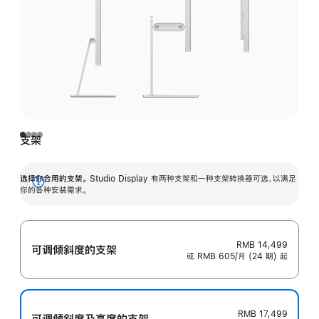
支架
选择你合用的支架。
Studio Display 有两种支架和一种支架转换器可选，以满足
展
你的各种安装需求。
开
RMB 14,499
可调倾斜度的支架
或 RMB 605/月 (24 期) 起
RMB 17,499
可调倾斜度及高‍度的支‍架