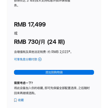
务
获得长达 3 年的技术支持和意外损坏保修服
务。
计
划
(适
RMB 17,499
用
于
或
Studio
RMB 730/月 (24 期)
Display
含增值税及其他法定税费
：约 RMB 2,023
脚
‡。
注
可享免息分期付款
(Studio
Display
-
添加到购物袋
纳
米
需要考虑一下？
纹
将此设备加入你的收藏，即可先保留全部配置选择，之后随时
理
回来再继续选购。
玻
璃
收藏
面