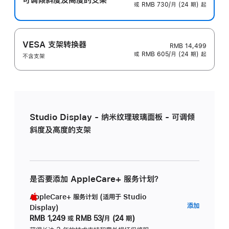
或 RMB 730/月 (24 期) 起
VESA 支架转换器
RMB 14,499
或 RMB 605/月 (24 期) 起
不含支架
Studio Display - 纳米纹理玻璃面板 - 可调倾
斜度及高度的支架
是否要添加 AppleCare+ 服务计划？
AppleCare+ 服务计划 (适用于 Studio
AppleC
添加
Display)
服
RMB 1,249
或
RMB 53/月 (24 期)