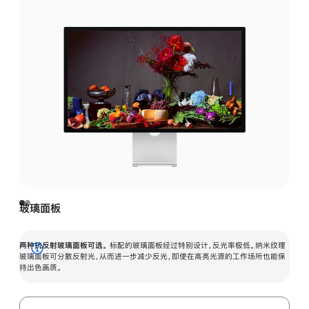
玻璃面板
两种抗反射玻璃面板可选。
标配的玻璃面板经过特别设计，反光率极低。纳米纹理
展
玻璃面板可分散反射光，从而进一步减少反光，即使在高亮光源的工作场所也能保
持出色画质。
开