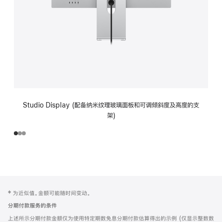
Studio Display (配备纳米纹理玻璃面板和可调倾斜度及高度的支
架)
网
脚
‡ 为近似值。金额可能随时间变动。
注
页
分期付款服务的条件
页
上述所示分期付款金额仅为使用特定期数免息分期付款估算得出的示例 (仅显示整数数