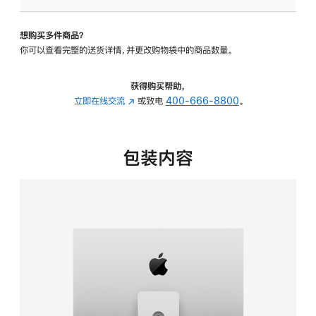
板
-
想购买多件商品？
可
你可以查看完整的送货详情，并更改购物袋中的商品数量。
调
倾
斜
获得购买帮助，
度
立即在线交流
(在
或致电
400-666-8800
。
及
新
高
窗
度
口
包装内容
的
中
支
打
架
开)
的
分
期
付
款
选
项)