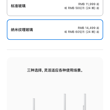
RMB 11,999
起
标准玻璃
或 RMB 500/月 (24 期) 起
RMB 14,499
起
纳米纹理玻璃
或 RMB 605/月 (24 期) 起
三种选择，灵活适应各种使用场景。
标