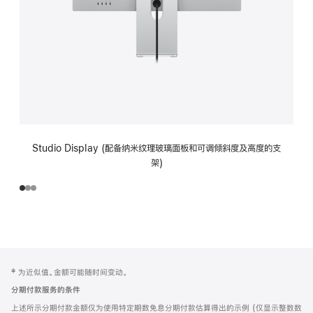
Studio Display (配备纳米纹理玻璃面板和可调倾斜度及高度的支
架)
网
脚
‡ 为近似值。金额可能随时间变动。
注
页
分期付款服务的条件
页
上述所示分期付款金额仅为使用特定期数免息分期付款估算得出的示例 (仅显示整数数