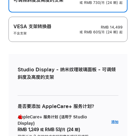
或 RMB 730/月 (24 期) 起
VESA 支架转换器
RMB 14,499
或 RMB 605/月 (24 期) 起
不含支架
Studio Display - 纳米纹理玻璃面板 - 可调倾
斜度及高度的支架
是否要添加 AppleCare+ 服务计划？
AppleCare+ 服务计划 (适用于 Studio
AppleC
添加
Display)
服
RMB 1,249
或
RMB 53/月 (24 期)