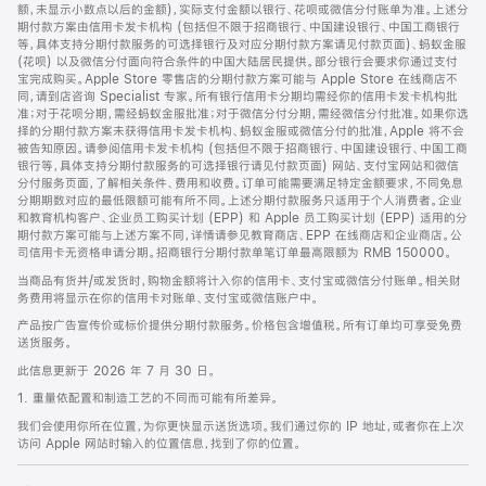
脚
额，未显示小数点以后的金额)，实际支付金额以银行、花呗或微信分付账单为准。上述分
期付款方案由信用卡发卡机构 (包括但不限于招商银行、中国建设银行、中国工商银行
等，具体支持分期付款服务的可选择银行及对应分期付款方案请见付款页面)、蚂蚁金服
(花呗) 以及微信分付面向符合条件的中国大陆居民提供。部分银行会要求你通过支付
宝完成购买。Apple Store 零售店的分期付款方案可能与 Apple Store 在线商店不
同，请到店咨询 Specialist 专家。所有银行信用卡分期均需经你的信用卡发卡机构批
准；对于花呗分期，需经蚂蚁金服批准；对于微信分付分期，需经微信分付批准。如果你选
择的分期付款方案未获得信用卡发卡机构、蚂蚁金服或微信分付的批准，Apple 将不会
被告知原因。请参阅信用卡发卡机构 (包括但不限于招商银行、中国建设银行、中国工商
银行等，具体支持分期付款服务的可选择银行请见付款页面) 网站、支付宝网站和微信
分付服务页面，了解相关条件、费用和收费。订单可能需要满足特定金额要求，不同免息
分期期数对应的最低限额可能有所不同。上述分期付款服务只适用于个人消费者。企业
和教育机构客户、企业员工购买计划 (EPP) 和 Apple 员工购买计划 (EPP) 适用的分
期付款方案可能与上述方案不同，详情请参见教育商店、EPP 在线商店和企业商店。公
司信用卡无资格申请分期。招商银行分期付款单笔订单最高限额为 RMB 150000。
当商品有货并/或发货时，购物金额将计入你的信用卡、支付宝或微信分付账单。相关财
务费用将显示在你的信用卡对账单、支付宝或微信账户中。
产品按广告宣传价或标价提供分期付款服务。价格包含增值税。所有订单均可享受免费
送货服务。
此信息更新于 2026 年 7 月 30 日。
1. 重量依配置和制造工艺的不同而可能有所差异。
我们会使用你所在位置，为你更快显示送货选项。我们通过你的 IP 地址，或者你在上次
访问 Apple 网站时输入的位置信息，找到了你的位置。