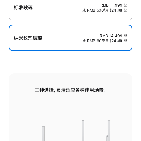
RMB 11,999
起
标准玻璃
或 RMB 500/月 (24 期) 起
RMB 14,499
起
纳米纹理玻璃
或 RMB 605/月 (24 期) 起
三种选择，灵活适应各种使用场景。
标