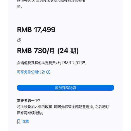
务
获得长达 3 年的技术支持和意外损坏保修服
务。
计
划
(适
RMB 17,499
用
于
或
Studio
RMB 730/月 (24 期)
Display
含增值税及其他法定税费
：约 RMB 2,023
脚
‡。
注
可享免息分期付款
(Studio
Display
-
添加到购物袋
纳
米
需要考虑一下？
纹
将此设备加入你的收藏，即可先保留全部配置选择，之后随时
理
回来再继续选购。
玻
璃
收藏
面