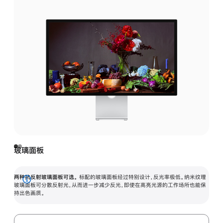
玻璃面板
两种抗反射玻璃面板可选。
标配的玻璃面板经过特别设计，反光率极低。纳米纹理
展
玻璃面板可分散反射光，从而进一步减少反光，即使在高亮光源的工作场所也能保
持出色画质。
开