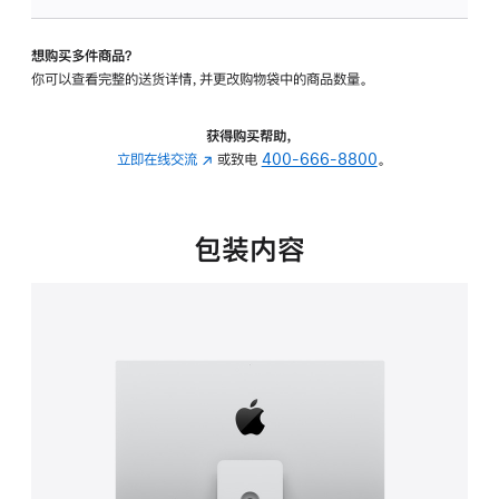
板
-
想购买多件商品？
可
你可以查看完整的送货详情，并更改购物袋中的商品数量。
调
倾
斜
获得购买帮助，
度
立即在线交流
(在
或致电
400-666-8800
。
及
新
高
窗
度
口
包装内容
的
中
支
打
架
开)
的
分
期
付
款
选
项)