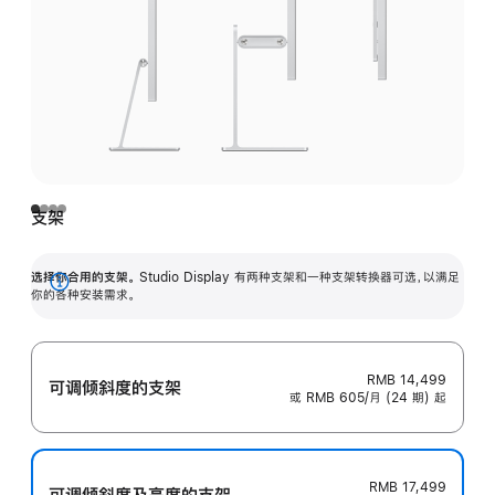
支架
选择你合用的支架。
Studio Display 有两种支架和一种支架转换器可选，以满足
展
你的各种安装需求。
开
RMB 14,499
可调倾斜度的支架
或 RMB 605/月 (24 期) 起
RMB 17,499
可调倾斜度及高‍度的支‍架