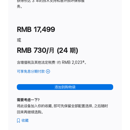
务
获得长达 3 年的技术支持和意外损坏保修服
务。
计
划
(适
RMB 17,499
用
于
或
Studio
RMB 730/月 (24 期)
Display
含增值税及其他法定税费
：约 RMB 2,023
脚
‡。
注
可享免息分期付款
(Studio
Display
-
添加到购物袋
纳
米
需要考虑一下？
纹
将此设备加入你的收藏，即可先保留全部配置选择，之后随时
理
回来再继续选购。
玻
璃
收藏
面