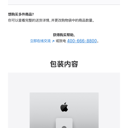
板
-
想购买多件商品？
可
你可以查看完整的送货详情，并更改购物袋中的商品数量。
调
倾
斜
获得购买帮助，
度
立即在线交流
(在
或致电
400-666-8800
。
及
新
高
窗
度
口
包装内容
的
中
支
打
架
开)
的
分
期
付
款
选
项)