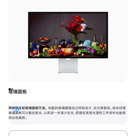
玻璃面板
两种抗反射玻璃面板可选。
标配的玻璃面板经过特别设计，反光率极低。纳米纹理
展
玻璃面板可分散反射光，从而进一步减少反光，即使在高亮光源的工作场所也能保
持出色画质。
开