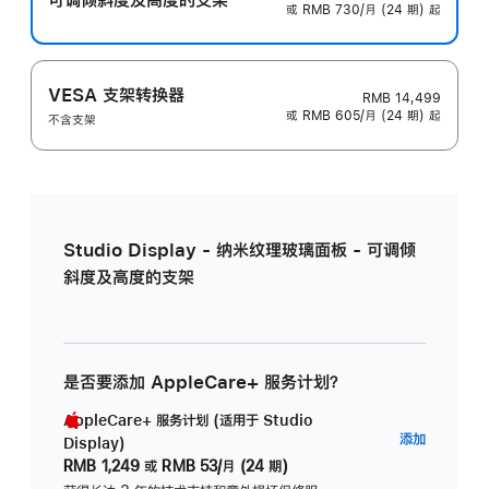
或 RMB 730/月 (24 期) 起
VESA 支架转换器
RMB 14,499
或 RMB 605/月 (24 期) 起
不含支架
Studio Display - 纳米纹理玻璃面板 - 可调倾
斜度及高度的支架
是否要添加 AppleCare+ 服务计划？
AppleCare+ 服务计划 (适用于 Studio
AppleC
添加
Display)
服
RMB 1,249
或
RMB 53/月 (24 期)