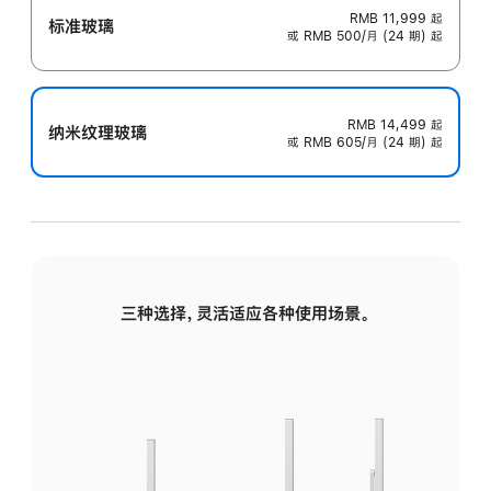
RMB 11,999
起
标准玻璃
或 RMB 500/月 (24 期) 起
RMB 14,499
起
纳米纹理玻璃
或 RMB 605/月 (24 期) 起
三种选择，灵活适应各种使用场景。
标