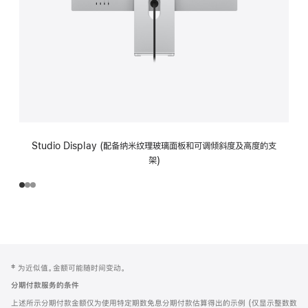
Studio Display (配备纳米纹理玻璃面板和可调倾斜度及高度的支
架)
网
脚
‡ 为近似值。金额可能随时间变动。
注
页
分期付款服务的条件
页
上述所示分期付款金额仅为使用特定期数免息分期付款估算得出的示例 (仅显示整数数