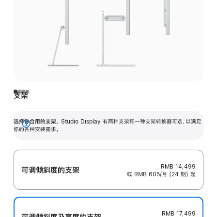
支架
选择你合用的支架。
Studio Display 有两种支架和一种支架转换器可选，以满足
展
你的各种安装需求。
开
RMB 14,499
可调倾斜度的支架
或 RMB 605/月 (24 期) 起
RMB 17,499
可调倾斜度及高‍度的支‍架