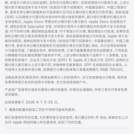
脚
额，未显示小数点以后的金额)，实际支付金额以银行、花呗或微信分付账单为准。上述分
期付款方案由信用卡发卡机构 (包括但不限于招商银行、中国建设银行、中国工商银行
等，具体支持分期付款服务的可选择银行及对应分期付款方案请见付款页面)、蚂蚁金服
(花呗) 以及微信分付面向符合条件的中国大陆居民提供。部分银行会要求你通过支付
宝完成购买。Apple Store 零售店的分期付款方案可能与 Apple Store 在线商店不
同，请到店咨询 Specialist 专家。所有银行信用卡分期均需经你的信用卡发卡机构批
准；对于花呗分期，需经蚂蚁金服批准；对于微信分付分期，需经微信分付批准。如果你选
择的分期付款方案未获得信用卡发卡机构、蚂蚁金服或微信分付的批准，Apple 将不会
被告知原因。请参阅信用卡发卡机构 (包括但不限于招商银行、中国建设银行、中国工商
银行等，具体支持分期付款服务的可选择银行请见付款页面) 网站、支付宝网站和微信
分付服务页面，了解相关条件、费用和收费。订单可能需要满足特定金额要求，不同免息
分期期数对应的最低限额可能有所不同。上述分期付款服务只适用于个人消费者。企业
和教育机构客户、企业员工购买计划 (EPP) 和 Apple 员工购买计划 (EPP) 适用的分
期付款方案可能与上述方案不同，详情请参见教育商店、EPP 在线商店和企业商店。公
司信用卡无资格申请分期。招商银行分期付款单笔订单最高限额为 RMB 150000。
当商品有货并/或发货时，购物金额将计入你的信用卡、支付宝或微信分付账单。相关财
务费用将显示在你的信用卡对账单、支付宝或微信账户中。
产品按广告宣传价或标价提供分期付款服务。价格包含增值税。所有订单均可享受免费
送货服务。
此信息更新于 2026 年 7 月 30 日。
1. 重量依配置和制造工艺的不同而可能有所差异。
我们会使用你所在位置，为你更快显示送货选项。我们通过你的 IP 地址，或者你在上次
访问 Apple 网站时输入的位置信息，找到了你的位置。