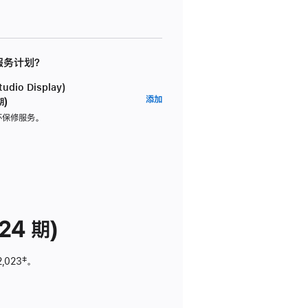
 服务计划？
dio Display)
AppleCare+
添加
期)
服
坏保修服务。
务
计
划
(适
用
于
24 期)
Studio
Display)
2,023
脚
‡。
注