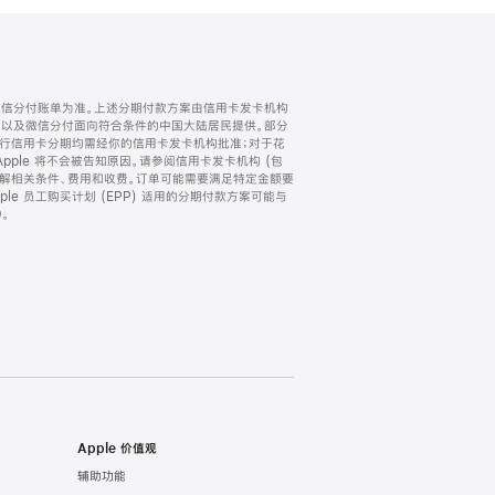
微信分付账单为准。上述分期付款方案由信用卡发卡机构
) 以及微信分付面向符合条件的中国大陆居民提供。部分
家。所有银行信用卡分期均需经你的信用卡发卡机构批准；对于花
ple 将不会被告知原因。请参阅信用卡发卡机构 (包
了解相关条件、费用和收费。订单可能需要满足特定金额要
e 员工购买计划 (EPP) 适用的分期付款方案可能与
。
Apple 价值观
辅助功能