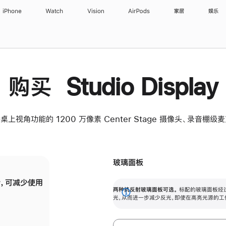
iPhone
Watch
Vision
AirPods
家居
娱乐
购买 Studio Display
桌上视角功能的 1200 万像素 Center Stage 摄像头、录音棚
玻璃面板
，可减少使用
纳米纹理玻璃面板可进一步减少反光，即使在
两种抗反射玻璃面板可选。
标配的玻璃面板经
。
有高亮光源的场所使用，也能保持出色画质。
展
光，从而进一步减少反光，即使在高亮光源的工
开