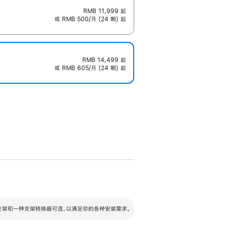
RMB 11,999
起
或 RMB 500/月 (24 期) 起
RMB 14,499
起
或 RMB 605/月 (24 期) 起
配可调倾斜度及高度的支架，额外增加 105
VESA 支架转换器
 有两种支架和一种支架转换器可选，以满足你的各种安装需求。
毫米的高度调节范围。
容的支架 (未随附)