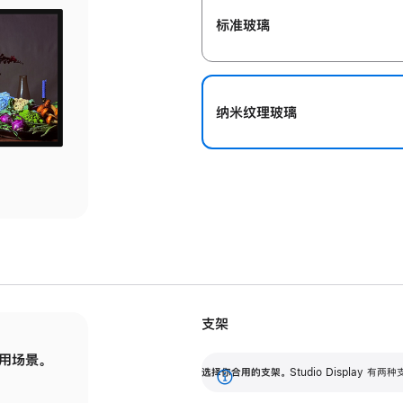
标准玻璃
纳米纹理玻璃
支架
用场景。
标配可调倾斜度的支架，提供 30 度的倾斜度
选
选择你合用的支架。
Studio Display
调节范围。
展