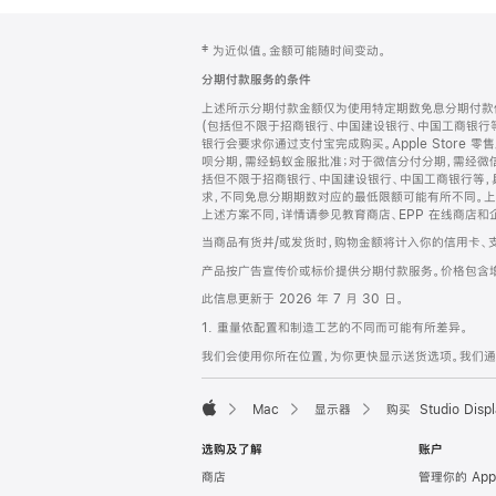
网
脚
‡ 为近似值。金额可能随时间变动。
注
页
分期付款服务的条件
页
上述所示分期付款金额仅为使用特定期数免息分期付款估
脚
(包括但不限于招商银行、中国建设银行、中国工商银行
银行会要求你通过支付宝完成购买。Apple Store 零
呗分期，需经蚂蚁金服批准；对于微信分付分期，需经微信
括但不限于招商银行、中国建设银行、中国工商银行等，
求，不同免息分期期数对应的最低限额可能有所不同。上述分
上述方案不同，详情请参见教育商店、EPP 在线商店和
当商品有货并/或发货时，购物金额将计入你的信用卡、
产品按广告宣传价或标价提供分期付款服务。价格包含
此信息更新于 2026 年 7 月 30 日。
1. 重量依配置和制造工艺的不同而可能有所差异。
我们会使用你所在位置，为你更快显示送货选项。我们通过你
Mac
显示器
购买 Studio Displ
Apple
选购及了解
账户
商店
管理你的 App