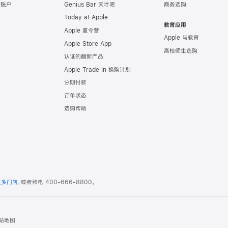
e 账户
Genius Bar 天才吧
商务选购
Today at Apple
教育应用
Apple 夏令营
Apple 与教育
Apple Store App
高校师生选购
认证的翻新产品
Apple Trade In 换购计划
分期付款
订单状态
选购帮助
更多门店
，或者致电
400-666-8800
。
站地图