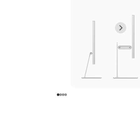
上
下
一
一
张
张
图
图
库
库
图
图
片
片
-
-
支
支
架
架