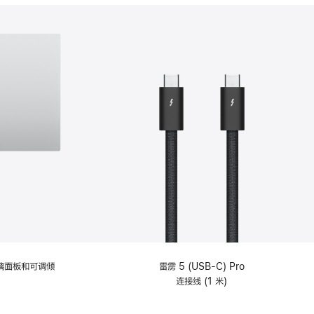
分
期
付
款
选
项)
理玻璃面板和可调倾
雷雳 5 (USB-C) Pro
连接线 (1 米)