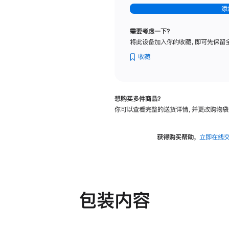
-
添
纳
米
需要考虑一下？
纹
将此设备加入你的收藏，即可先保留
理
玻
收藏
璃
面
板
想购买多件商品？
-
你可以查看完整的送货详情，并更改购物袋
可
调
倾
获得购买帮助，
立即在线
斜
度
及
高
度
包装内容
的
支
架
的