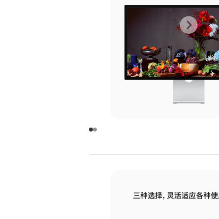
上
下
一
一
张
张
图
图
库
库
图
图
片
片
-
-
玻
玻
璃
璃
三种选择，灵活适应各种使
面
面
板
板