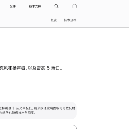
配件
技术支持
概览
技术规格
级麦克风和扬声器，以及雷雳 5 端口。
过特别设计，反光率极低。纳米纹理玻璃面板可分散反射
作场所也能保持出色画质。