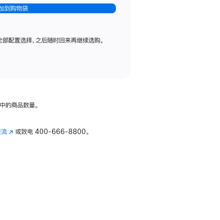
加到购物袋
全部配置选择，之后随时回来再继续选购。
中的商品数量。
交流
(在
或致电
400-666-8800。
新
窗
口
中
打
开)