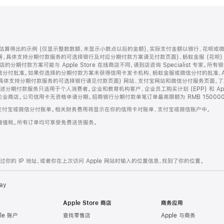
算得出的示例 (仅显示整数数额，未显示小数点以后的金额)，实际支付金额以银行、花呗或
等，具体支持分期付款服务的可选择银行及对应分期付款方案请见付款页面)、蚂蚁金服 (花呗
售店的分期付款方案可能与 Apple Store 在线商店不同，请到店咨询 Specialist 专
分付批准。如果你选择的分期付款方案未获得信用卡发卡机构、蚂蚁金服或微信分付的批准，Ap
具体支持分期付款服务的可选择银行请见付款页面) 网站、支付宝网站和微信分付服务页面，
期付款服务只适用于个人消费者。企业和教育机构客户、企业员工购买计划 (EPP) 和 Appl
企业商店。公司信用卡无资格申请分期。招商银行分期付款单笔订单最高限额为 RMB 150000
支付宝或微信分付账单。相关财务费用将显示在你的信用卡对账单、支付宝或微信账户中。
增值税。所有订单均可享受免费送货服务。
的 IP 地址，或者你在上次访问 Apple 网站时输入的位置信息，找到了你的位置。
ay
Apple Store 商店
商务应用
le 账户
查找零售店
Apple 与商务