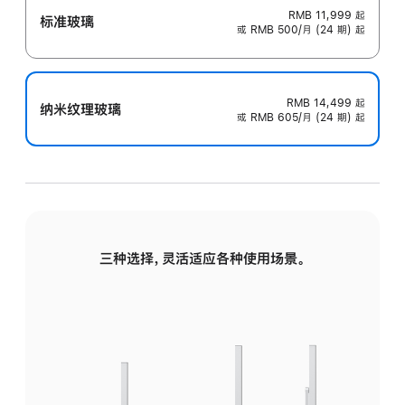
RMB 11,999
起
标准玻璃
或 RMB 500/月 (24 期) 起
RMB 14,499
起
纳米纹理玻璃
或 RMB 605/月 (24 期) 起
三种选择，灵活适应各种使用场景。
标