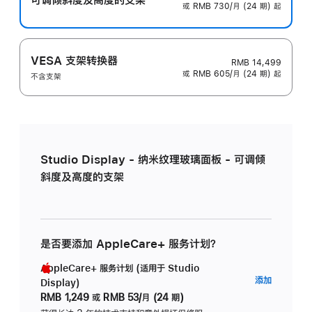
或 RMB 730/月 (24 期) 起
VESA 支架转换器
RMB 14,499
或 RMB 605/月 (24 期) 起
不含支架
Studio Display - 纳米纹理玻璃面板 - 可调倾
斜度及高度的支架
是否要添加 AppleCare+ 服务计划？
AppleCare+ 服务计划 (适用于 Studio
AppleC
添加
Display)
服
RMB 1,249
或
RMB 53/月 (24 期)