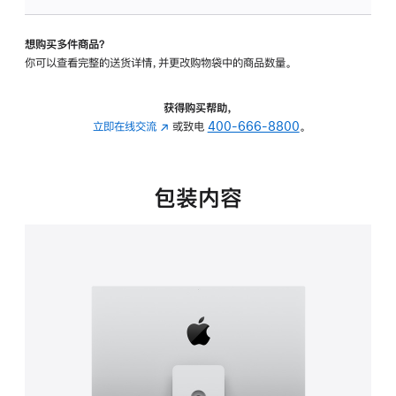
板
-
想购买多件商品？
可
你可以查看完整的送货详情，并更改购物袋中的商品数量。
调
倾
斜
获得购买帮助，
度
立即在线交流
(在
或致电
400-666-8800
。
及
新
高
窗
度
口
包装内容
的
中
支
打
架
开)
的
分
期
付
款
选
项)