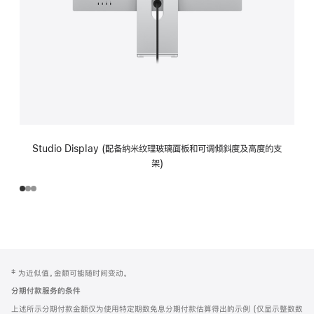
Studio Display (配备纳米纹理玻璃面板和可调倾斜度及高度的支
架)
网
脚
‡ 为近似值。金额可能随时间变动。
注
页
分期付款服务的条件
页
上述所示分期付款金额仅为使用特定期数免息分期付款估算得出的示例 (仅显示整数数