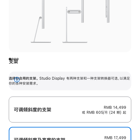
支架
选择你合用的支架。
Studio Display 有两种支架和一种支架转换器可选，以满足
展
你的各种安装需求。
开
RMB 14,499
可调倾斜度的支架
或 RMB 605/月 (24 期) 起
RMB 17,499
可调倾斜度及高‍度的支‍架