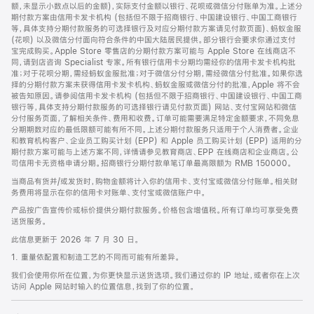
脚
额，未显示小数点以后的金额)，实际支付金额以银行、花呗或微信分付账单为准。上述分
期付款方案由信用卡发卡机构 (包括但不限于招商银行、中国建设银行、中国工商银行
等，具体支持分期付款服务的可选择银行及对应分期付款方案请见付款页面)、蚂蚁金服
(花呗) 以及微信分付面向符合条件的中国大陆居民提供。部分银行会要求你通过支付
宝完成购买。Apple Store 零售店的分期付款方案可能与 Apple Store 在线商店不
同，请到店咨询 Specialist 专家。所有银行信用卡分期均需经你的信用卡发卡机构批
准；对于花呗分期，需经蚂蚁金服批准；对于微信分付分期，需经微信分付批准。如果你选
择的分期付款方案未获得信用卡发卡机构、蚂蚁金服或微信分付的批准，Apple 将不会
被告知原因。请参阅信用卡发卡机构 (包括但不限于招商银行、中国建设银行、中国工商
银行等，具体支持分期付款服务的可选择银行请见付款页面) 网站、支付宝网站和微信
分付服务页面，了解相关条件、费用和收费。订单可能需要满足特定金额要求，不同免息
分期期数对应的最低限额可能有所不同。上述分期付款服务只适用于个人消费者。企业
和教育机构客户、企业员工购买计划 (EPP) 和 Apple 员工购买计划 (EPP) 适用的分
期付款方案可能与上述方案不同，详情请参见教育商店、EPP 在线商店和企业商店。公
司信用卡无资格申请分期。招商银行分期付款单笔订单最高限额为 RMB 150000。
当商品有货并/或发货时，购物金额将计入你的信用卡、支付宝或微信分付账单。相关财
务费用将显示在你的信用卡对账单、支付宝或微信账户中。
产品按广告宣传价或标价提供分期付款服务。价格包含增值税。所有订单均可享受免费
送货服务。
此信息更新于 2026 年 7 月 30 日。
1. 重量依配置和制造工艺的不同而可能有所差异。
我们会使用你所在位置，为你更快显示送货选项。我们通过你的 IP 地址，或者你在上次
访问 Apple 网站时输入的位置信息，找到了你的位置。