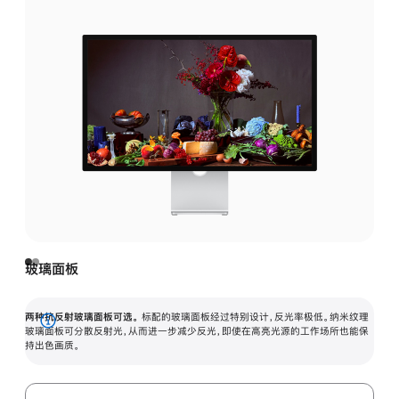
玻璃面板
两种抗反射玻璃面板可选。
标配的玻璃面板经过特别设计，反光率极低。纳米纹理
展
玻璃面板可分散反射光，从而进一步减少反光，即使在高亮光源的工作场所也能保
持出色画质。
开