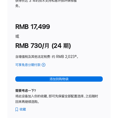
务
获得长达 3 年的技术支持和意外损坏保修服
务。
计
划
(适
RMB 17,499
用
于
或
Studio
RMB 730/月 (24 期)
Display
含增值税及其他法定税费
：约 RMB 2,023
脚
‡。
注
可享免息分期付款
(Studio
Display
-
添加到购物袋
纳
米
需要考虑一下？
纹
将此设备加入你的收藏，即可先保留全部配置选择，之后随时
理
回来再继续选购。
玻
璃
收藏
面